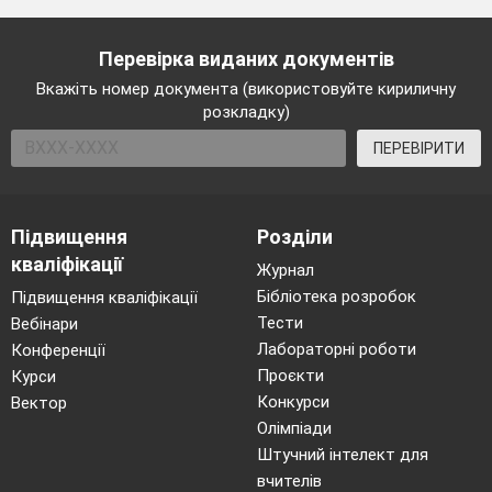
Перевірка виданих документів
Вкажіть номер документа (використовуйте кириличну
розкладку)
ПЕРЕВІРИТИ
Підвищення
Розділи
кваліфікації
Журнал
Бібліотека розробок
Підвищення кваліфікації
Тести
Вебінари
Лабораторні роботи
Конференції
Проєкти
Курси
Конкурси
Вектор
Олімпіади
Штучний інтелект для
вчителів