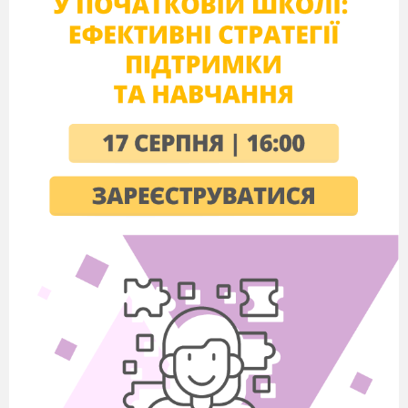
P:- Good morning, teacher!
Відео-розминка (Warm-up song)
-
https://www.youtube.com/watch?
v=tVlcKp3bWH8&list=RDtVlcKp3bWH8&start_rad
Учні співають та виконують рухи.
II. Фонетична розминка (5 хв)
Робота з підручником – p. 41 (
sh, oo, y
).
1. Вчитель пояснює вимову:
sh – [ʃ]
oo – [uː]