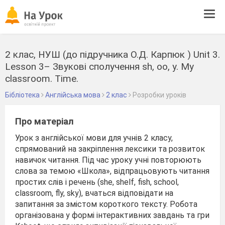
Tog
navi
2 клас, НУШ (до підручника О.Д. Карпюк ) Unit 3.
Lesson 3– Звукові сполучення sh, oo, y. My
classroom. Time.
Бібліотека
Англійська мова
2 клас
Розробки уроків
Про матеріал
Урок з англійської мови для учнів 2 класу,
спрямований на закріплення лексики та розвиток
навичок читання. Під час уроку учні повторюють
слова за темою «Школа», відпрацьовують читання
простих слів і речень (she, shelf, fish, school,
classroom, fly, sky), вчаться відповідати на
запитання за змістом короткого тексту. Робота
організована у формі інтерактивних завдань та гри