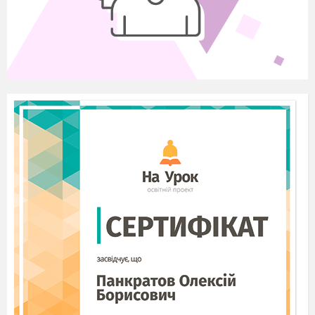
y – [aɪ]
2. Повторення слів: she, shelf, fish
school, classroom
fly, sky
3.Інтерактивна вправа (Wordwall)
https://wordwall.net/resource/58123859/ch-sh-ee-
oo
III. Робота з лексикоюза темою
«School» (5
хв.)
1)Гра «Magic bag» – учні називають предмети