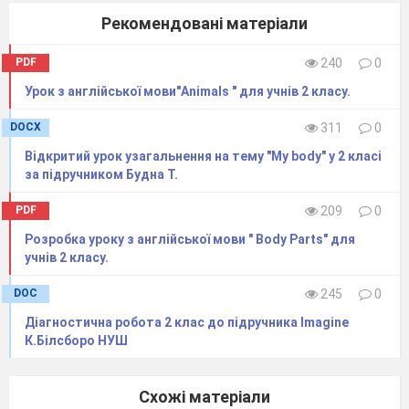
VI. Практика говоріння (5 хв)
Рекомендовані матеріали
Робота в парах:
PDF
240
0
Зразок:
Урок з англійської мови"Animals " для учнів 2 класу.
— What time is it?
DOCX
311
0
— It is five o’clock.
Відкритий урок узагальнення на тему "My body" у 2 класі
— Where are you?
за підручником Будна Т.
— I am in the classroom.
PDF
209
0
VII. Kahoot (5 хв)
Розробка уроку з англійської мови " Body Parts" для
учнів 2 класу.
Онлайн-вікторина для закріплення матеріалу.
DOC
245
0
Діагностична робота 2 клас до підручника Imagine
https://create.kahoot.it/share/in-my-classroom-
К.Білсборо НУШ
grade-2-lesson-3/5b518b72-c1ef-4631-90be-
643882ad0ae1
Схожі матеріали