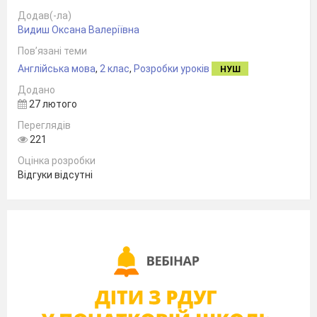
Додав(-ла)
-відео з YouTube
Видиш Оксана Валеріївна
-інтерактивні вправи (Wordwall, LearningApps)
Пов’язані теми
-картки
Англійська мова
,
2 клас
,
Розробки уроків
НУШ
-Kahoot
Додано
27 лютого
Переглядів
221
Оцінка розробки
Відгуки відсутні
ХІД УРОКУ
I. Warm-up (4 хв)
1. Привітання
T-: Good morning, children!