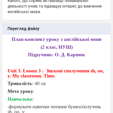
Kahoot, що сприяє активізації пізнавальної
діяльності учнів та підвищує інтерес до вивчення
англійської мови.
Перегляд файлу
План-конспект уроку з англійської мови
(2 клас, НУШ)
Підручник: О. Д. Карпюк
Unit 3. Lesson 3 :
Звукові сполучення sh, oo,
y. My classroom. Time.
Тривалість
: 40 хв
Мета уроку
:
Навчальна:
формувати навички читання буквосполучень
-
sh, oo, y;