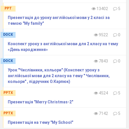
VIII. Підсумок уроку (3 хв)
PPT
13402
5
Рефлексія:
Презентація до уроку англійської мови у 2 класі за
-What new letters do you know?
темою "My family"
-Do you like your classroom?
DOCX
9522
0
Конспект уроку з англійської мови для 2 класу на тему
IX. Завершення уроку (2 хв)
«День народження»
Goodbye Song:
DOCX
7843
0
https://www.youtube.com/watch?
Урок "Числівники, кольори" (Конспект уроку з
v=Xcws7UWWDEs&list=RDXcws7UWWDEs&start_
англійської мови для 2 класу на тему " Числівники,
Прощання:
кольори" , підручник О.Карпюк)
T:- Goodbye, children!
PPTX
4524
5
P: -Goodbye, teacher!
Презентація "Merry Christmas-2"
PPTX
7142
5
Презентація на тему "My School"