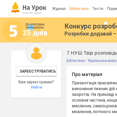
Журнал
Бібліотека
Тести
Підви
Конкурс розро
До розіграшу
залишилось:
25 днів
Розробки додавай – 
Бібліотека
Українська мова
ЗАРЕЄСТРУВАТИСЬ
Про матеріал
Вже зареєстровані?
Презентація присвяче
Увійти
виконання певних дій 
зворотів. На прикладі
основна частина, кінц
мислення, самооцінюва
мовлення, логічного ми