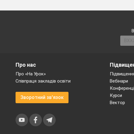
В
Про нас
Підвищен
Про «На Урок»
Підвищення
Співпраця закладів освіти
Вебінари
Конференці
Курси
Зворотний зв'язок
Вектор