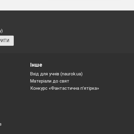
у)
РИТИ
Інше
Вхід для учнів (naurok.ua)
Матеріали до свят
Конкурс «Фантастична п’ятірка»
в