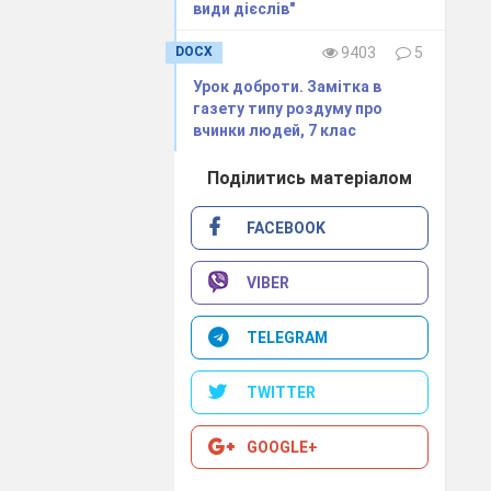
види дієслів"
DOCX
9403
5
Урок доброти. Замітка в
газету типу роздуму про
вчинки людей, 7 клас
Поділитись матеріалом
FACEBOOK
VIBER
TELEGRAM
TWITTER
GOOGLE+