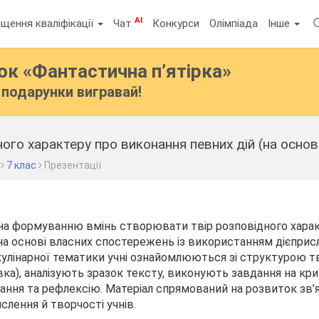
AI
щення кваліфікації
Чат
Конкурси
Олімпіада
Інше
бок
«Фантастична п’ятірка»
подарунки вигравай!
7 клас
Презентації
на формуванню вмінь створювати твір розповідного хара
на основі власних спостережень із використанням дієприс
 кулінарної тематики учні ознайомлюються зі структурою тв
івка), аналізують зразок тексту, виконують завдання на кр
ння та рефлексію. Матеріал спрямований на розвиток зв’
слення й творчості учнів.