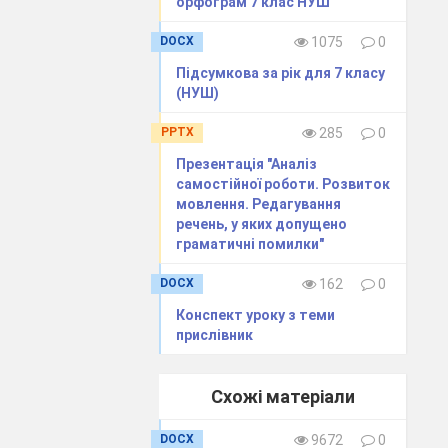
орфограм 7 клас НУШ
DOCX
1075
0
Підсумкова за рік для 7 класу
(НУШ)
PPTX
285
0
Презентація "Аналіз
самостійної роботи. Розвиток
мовлення. Редагування
речень, у яких допущено
граматичні помилки"
DOCX
162
0
Конспект уроку з теми
прислівник
Схожі матеріали
DOCX
9672
0