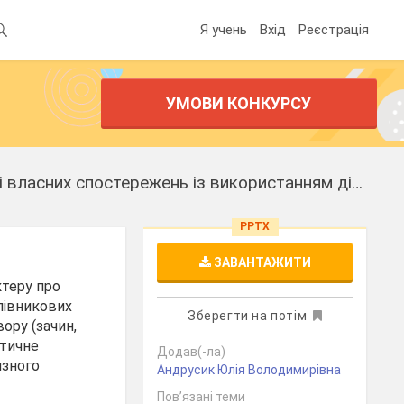
Я учень
Вхід
Реєстрація
УМОВИ КОНКУРСУ
7 НУШ Твір розповідного характеру про виконання певних дій (на основі власних спостережень із використанням дієприслівникових зворотів)
PPTX
ЗАВАНТАЖИТИ
ктеру про
лівникових
Зберегти на потім
ору (зачин,
итичне
Додав(-ла)
язного
Андрусик Юлія Володимирівна
Пов’язані теми