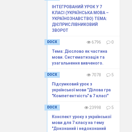
ІНТЕГРОВАНИЙ УРОК У 7
КЛАСІ (УКРАЇНСЬКА МОВА –
УКРАЇНОЗНАВСТВО) ТЕМА:
ДІЄПРИСЛІВНИКОВИЙ
ЗВОРОТ
DOCX
6796
0
Тема: Дієслово як частина
мови. Систематизація та
узагальнення вивченого.
DOCX
7078
5
Підсумковий урок з
української мови "Ділова гра
"Компетентність" в 7 класі"
DOCX
23998
5
Конспект уроку з української
мови для 7 класу на тему
"Доконаний і недоконаний