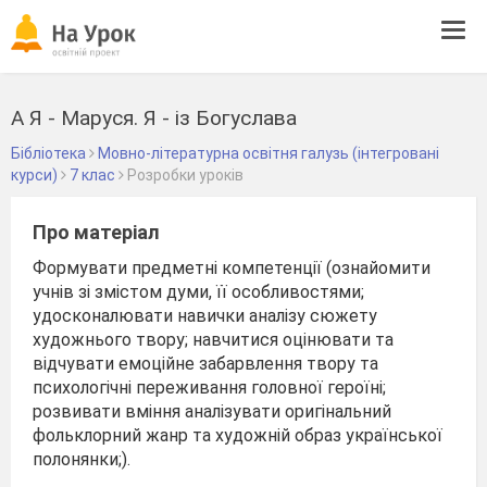
Tog
navi
А Я - Маруся. Я - із Богуслава
Бібліотека
Мовно-літературна освітня галузь (інтегровані
курси)
7 клас
Розробки уроків
Про матеріал
Формувати предметні компетенції (ознайомити
учнів зі змістом думи, її особливостями;
удосконалювати навички аналізу сюжету
художнього твору; навчитися оцінювати та
відчувати емоційне забарвлення твору та
психологічні переживання головної героїні;
розвивати вміння аналізувати оригінальний
фольклорний жанр та художній образ української
полонянки;).