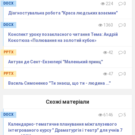
DOCX
224
0
них байрам.
Діагностувальна робота "Краса людських взаємин"
Високий дуб, по-українськи
– нелинь.
DOCX
1360
0
Святе письмо, по-їхньому –
Конспект уроку позакласного читання Тема: Андрій
Коран.
Кокотюха «Полювання на золотий кубок»
PPTX
42
0
Чого я тут? Ще й, кажуть,
Богу слава,
Антуан де Сент-Екзюпері ''Маленький принц''
що я жива, що в мене муж
PPTX
47
0
паша.
Василь Симоненко ''Ти знаєш, що ти - людина ...''
А я – Маруся. Я – із
Богуслава.
У мене є непродана душа. /
Схожі матеріали
…/
DOCX
6146
5
Ох, килими, барвисті
Календарно-тематичне планування міжгалузевого
інтегрованого курсу " Драматургія і театр" для учнів 7
килимочки!