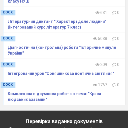
класу НУШ
Фонтан, кальян і сльози на
зорі.
DOCX
631
0
Носила я і плахту, і віночки,
Літературний диктант " Характер і доля людини"
-
(інтегрований курс літератур 7 клас)
ну, як мені, чи гарно у
DOCX
5038
0
чадрі?
Діагностична (контрольна) робота "Історичне минуле
України"
І меч, і правда – цноти не
жіночі.
DOCX
209
0
Люблю чадру – і чорна, і
Інтегрований урок "Соняшникова поетична світлиця"
густа.
DOCX
1767
0
Коли татарам брешуть мої
очі,
Комплексна підсумкова робота з теми: "Краса
людських взаємин"
ніхто не бачить, як
тремтять вуста.
Перевірка виданих документів