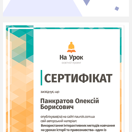
МАТЕРІАЛУ
Робота над текстом думи "Маруся
Богуславка":
Виразне читання вчителем або
прослуховування у запису думи.
Пояснення незрозумілих слів.
Самостійне читання учнями тексту
твору.
4. Бесіда.
- Зачитайте, де відбуваються події.
- Хто є головною героїнею твору? Що
ми знаємо про її минуле? Ким вона є зараз?
Як до неї ставиться паша?
- Що сталося з козаками?
- Чим був і є Великдень для українців?
Доберіть свої епітети, які характеризують
це свято.