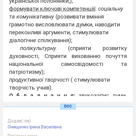
української полонянки;);
формувати ключові компетенціїї
:
соціальну
та комунікативну
(розвивати вміння
грамотно висловлювати думки, наводити
переконливі аргументи, стимулювати
діалогічне спілкування);
полікультурну
(сприяти розвитку
духовності, Сприяти вихованню почуття
національної самосвідомості та
патріотизму);
продуктивної творчості
( стимулювати
творчість учнів).
О б л а д н а н н я:
звукозапис думи,
тлумачні словники, збірки народних дум,
DOC
ілюстрації до твору..
Додав(-ла)
Перебіг
уроку
Онищенко Ірина Василівна