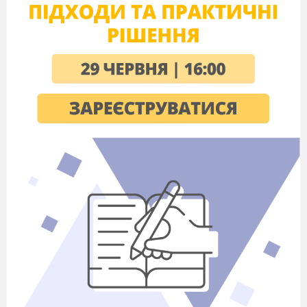
турків опинялися у полоні, з примусу
ставали дружинами турків-багатіїв. Всі
знають історію про Настю Лісовську, яка
була відома навіть за межами Туреччини
під ім’ям Роксолана. В архівних фондах до
наших часів збереглися документи, які
розповідають про життя бранок і бранців. Із
художніх творів, що дійшли до нас,
довідуємося, що у невільників жеврів
вогник любові до України, у глибині їхніх
душ не гасло патріотичне почуття.
Хвилюючу історію про вчинок однієї
полонянки розповідає нам дума «Маруся
Богуславка».
ІV.
СПРИЙМАННЯ ТА ЗАСВОЄННЯ
НАВЧАЛЬНОГО