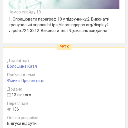
Номер слайду 18
1. Опрацювати параграф 10 у підручнику.2. Виконати
тренувальні вправи https://learningapps.org/display?
v=pohx724r3212. Виконати тест!Домашнє завдання
PPTX
Додав(-ла)
Волошина Катя
Пов’язані теми
Фізика
,
Презентації
Додано
13 лютого
Переглядів
136
Оцінка розробки
Відгуки відсутні