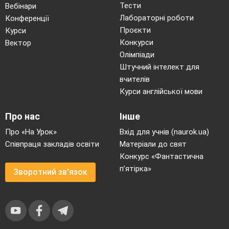
Тести
Вебінари
Лабораторні роботи
Конференції
Проєкти
Курси
Конкурси
Вектор
Олімпіади
Штучний інтелект для
вчителів
Курси англійської мови
Про нас
Інше
Про «На Урок»
Вхід для учнів (naurok.ua)
Співпраця закладів освіти
Матеріали до свят
Конкурс «Фантастична
п’ятірка»
Зворотний зв'язок