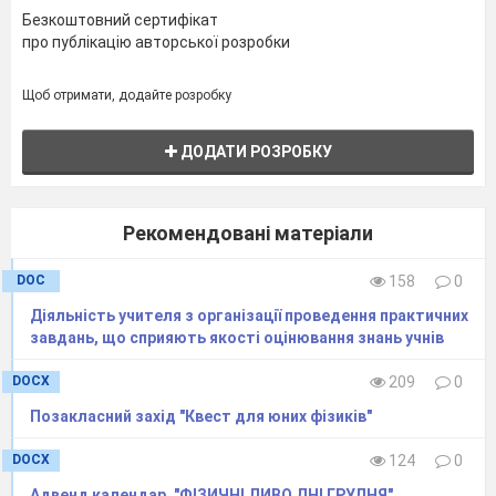
Безкоштовний сертифікат
про публікацію авторської розробки
Щоб отримати, додайте розробку
ДОДАТИ РОЗРОБКУ
Рекомендовані матеріали
DOC
158
0
Діяльність учителя з організації проведення практичних
завдань, що сприяють якості оцінювання знань учнів
DOCX
209
0
Позакласний захід "Квест для юних фізиків"
DOCX
124
0
Адвенд календар. "ФІЗИЧНІ ДИВО ДНІ ГРУДНЯ"