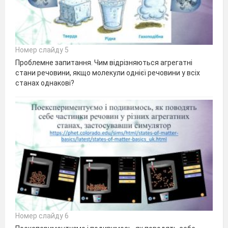
Номер слайду 5
Проблемне запитання. Чим відрізняються агрегатні
стани речовини, якщо молекули однієї речовини у всіх
станах однакові?
Номер слайду 6