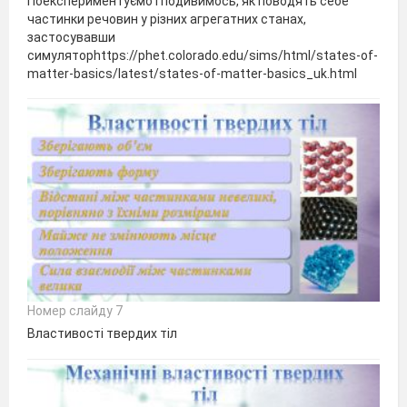
Поекспериментуємо і подивимось, як поводять себе
частинки речовин у різних агрегатних станах,
застосувавши
симуляторhttps://phet.colorado.edu/sims/html/states-of-
matter-basics/latest/states-of-matter-basics_uk.html
Номер слайду 7
Властивості твердих тіл