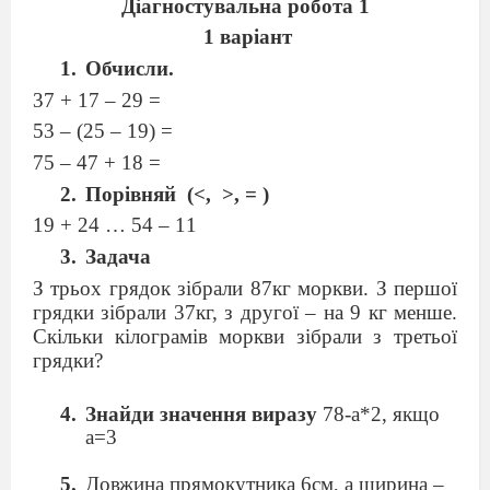
Діагностувальна робота 1
1 варіант
Обчисли.
37 + 17 – 29 =
53 – (25 – 19) =
75 – 47 + 18 =
Порівняй (<, >, = )
19 + 24 … 54 – 11
Задача
З трьох грядок зібрали 87кг моркви. З першої
грядки зібрали 37кг, з другої – на 9 кг менше.
Скільки кілограмів моркви зібрали з третьої
грядки?
Знайди значення виразу
78-а*2, якщо
а=3
Довжина прямокутника 6см, а ширина –