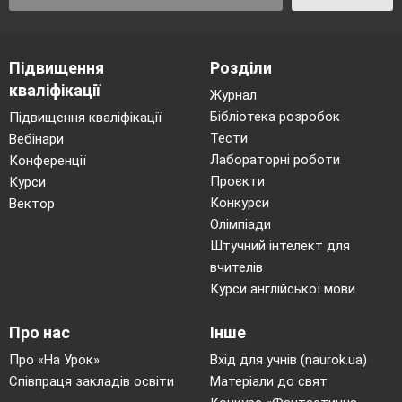
Підвищення
Розділи
кваліфікації
Журнал
Бібліотека розробок
Підвищення кваліфікації
Тести
Вебінари
Лабораторні роботи
Конференції
Проєкти
Курси
Конкурси
Вектор
Олімпіади
Штучний інтелект для
вчителів
Курси англійської мови
Про нас
Інше
Про «На Урок»
Вхід для учнів (naurok.ua)
Співпраця закладів освіти
Матеріали до свят