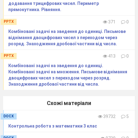
додавання трицифрових чисел. Периметр
прямокутника. Рівняння.
PPTX
371
0
Комбіновані задачі на зведення до одиниці. Письмове
віднімання двоцифрових чисел з переходом через
розряд. Знаходження дробової частини від числа.
PPTX
413
0
Комбіновані задачі на зведення до одиниці.
Комбіновані задачі на множення. Письмове віднімання
двоцифрових чисел з переходом через розряд.
Знаходження дробової частини від числа.
Схожі матеріали
DOCX
39732
5
Контрольна робота з математики 3 клас