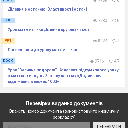
DOCX
9739
0
Ділення з остачею. Властивості остачі
DOC
7730
0
Урок математики Ділення круглих чисел
PPT
8874
4
Презентація до уроку математики
DOCX
9716
4.7
Урок "Весняна подорож". Конспект підсумкового уроку
з математики для 3 класу на тему «Додавання і
віднімання в межах 1000»
Перевірка виданих документів
Вкажіть номер документа (використовуйте кириличну
розкладку)
ПЕРЕВІРИТИ