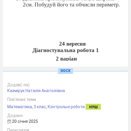
2см. Побудуй його та обчисли периметр.
24 вересня
Діагностувальна робота 1
2 варіан
Обчисли
DOCX
37 – 29 + 17 =
53 – 25 – 19 =
Додав(-ла)
Казмірук Наталія Анатоліївна
75 – (47 – 18) =
Пов’язані теми
Порівняй (<, >, = )
Математика
,
3 клас
,
Контрольні роботи
НУШ
19 + 45 … 76 - 14
Додано
Задача
20 січня 2025
В три магазини завезли 68кг моркви. В
Переглядів