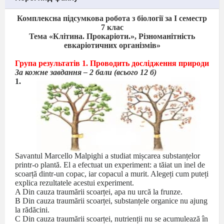
Комплексна підсумкова робота з біології за І семестр
7 клас
Тема «Клітина. Прокаріоти.», Різноманітність
евкаріотичних організмів»
Група результатів 1. Проводить дослідження природи
За кожне завдання – 2 бали (всього 12 б)
1.
Savantul Marcello Malpighi a studiat mișcarea substanțelor
printr-o plantă. El a efectuat un experiment: a tăiat un inel de
scoarță dintr-un copac, iar copacul a murit. Alegeți cum puteți
explica rezultatele acestui experiment.
A Din cauza traumării scoarței, apa nu urcă la frunze.
B Din cauza traumării scoarței, substanțele organice nu ajung
la rădăcini.
C Din cauza traumării scoarței, nutrienții nu se acumulează în