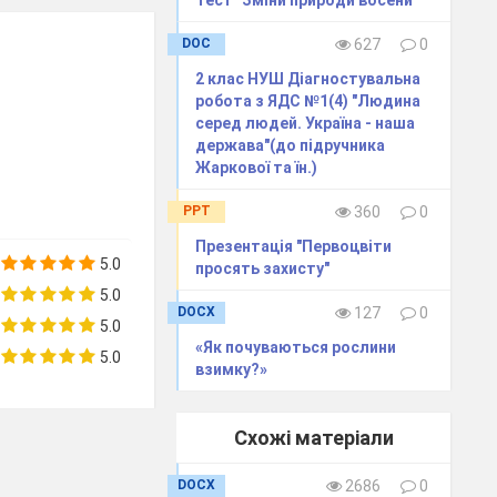
DOC
627
0
2 клас НУШ Діагностувальна
й проектор,
робота з ЯДС №1(4) "Людина
ображенням
серед людей. Україна - наша
держава"(до підручника
раїни, ЛЕГО.
Жаркової та їн.)
PPT
360
0
Презентація "Первоцвіти
5.0
просять захисту"
5.0
DOCX
127
0
5.0
«Як почуваються рослини
5.0
взимку?»
Схожі матеріали
DOCX
2686
0