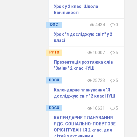
Урок у 2 класі Школа
Ввічливості
DOC
4434
0
Урок "я досліджую світ" у 2
класі
PPTX
10007
5
юдини?
Презентація розтяжка слів
"Зміни" 2 клас НУШ
вуча, квітуча,
DOCX
25728
5
Календарне планування "Я
їх відчувають
досліджую світ" 2 клас НУШ
DOCX
16631
5
аїні? (верба,
КАЛЕНДАРНЕ ПЛАНУВАННЯ
ЯДС. СОЦІАЛЬНО-ПОБУТОВЕ
рб, прапор та
ОРІЄНТУВАННЯ 2 клас. для
дітей з аутичними