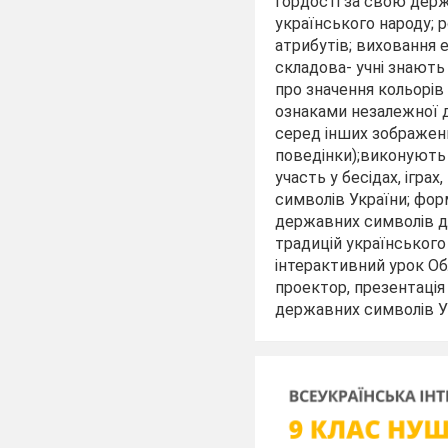
гордості за свою держ
українського народу; 
атрибутів; виховання е
складова- учні знають
про значення кольорі
ознаками незалежної д
серед інших зображен
поведінки);виконують 
участь у бесідах, ігра
символів України; фо
державних символів д
традицій українського
інтерактивний урок О
проектор, презентація
державних символів Ук