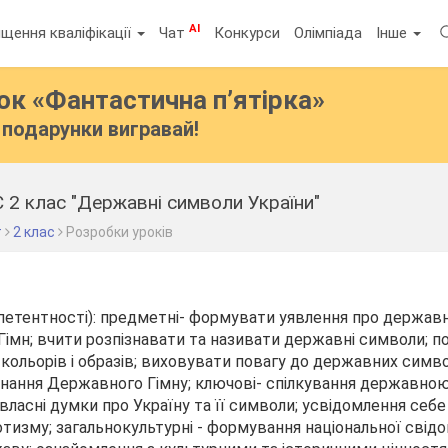
AI
щення кваліфікації
Чат
Конкурси
Олімпіада
Інше
бок
«Фантастична п’ятірка»
подарунки вигравай!
 2 клас "Державні символи України"
т
2 клас
Розробки уроків
етентності): предметні- формувати уявлення про держав
 ,Гімн; вчити розпізнавати та називати державні символи; 
 кольорів і образів; виховувати повагу до державних симво
конання Державного Гімну; ключові- спілкування державн
ласні думки про Україну та її символи; усвідомлення себ
отизму; загальнокультурні - формування національної свідо