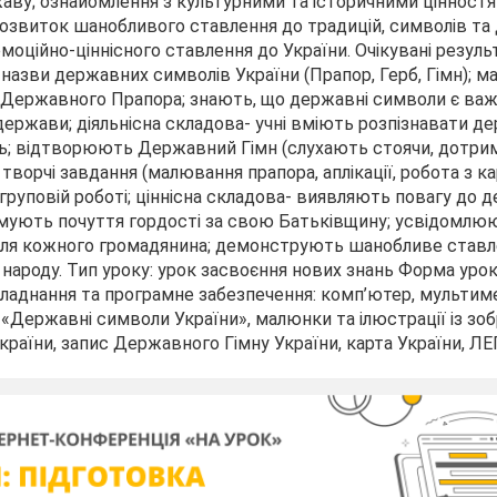
аву; ознайомлення з культурними та історичними цінност
розвиток шанобливого ставлення до традицій, символів т
моційно-ціннісного ставлення до України. Очікувані резуль
 назви державних символів України (Прапор, Герб, Гімн); 
в Державного Прапора; знають, що державні символи є ва
ержави; діяльнісна складова- учні вміють розпізнавати д
ь; відтворюють Державний Гімн (слухають стоячи, дотр
творчі завдання (малювання прапора, аплікації, робота з к
х, груповій роботі; ціннісна складова- виявляють повагу до
рмують почуття гордості за свою Батьківщину; усвідомлю
ля кожного громадянина; демонструють шанобливе ставл
 народу. Тип уроку: урок засвоєння нових знань Форма урок
бладнання та програмне забезпечення: комп’ютер, мультим
 «Державні символи України», малюнки та ілюстрації із з
раїни, запис Державного Гімну України, карта України, ЛЕ