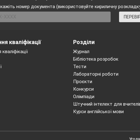
кажіть номер документа (використовуйте кириличну розкладк
а Україна, якнайбільше означень.
ПЕРЕВІ
ня кваліфікації
Розділи
 кваліфікації
Журнал
Бібліотека розробок
ї
Тести
Лабораторні роботи
Проєкти
Конкурси
Олімпіади
Штучний інтелект для вчителі
вислів «Україна – незалежна держава»?
Курси англійської мови
 знаєте про народні символи України. А які державн
Герб, прапор і гімн).
го державі мати свої символи? Де ви зустрічалися 
Угода