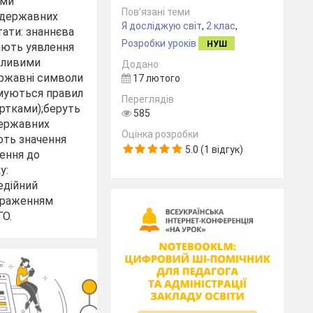
ями
Пов’язані теми
а державних
Я досліджую світ
,
2 клас
,
тати: знаннєва
Розробки уроків
НУШ
мають уявлення
жливими
Додано
ержавні символи
17 лютого
имуються правил
Переглядів
артками);беруть
585
 державних
Оцінка розробки
ють значення
5.0 (1 відгук)
ення до
у:
едійний
ображенням
ГО.