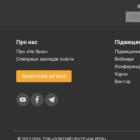
В
- Доберіть, до слов
Про нас
Підвищен
Про «На Урок»
Підвищення
Співпраця закладів освіти
Вебінари
Конференці
Курси
Зворотний зв'язок
Вектор
2. Бесіда.
- Як ви розумієте 
Діти, ви вже добре
України ви знаєте? (
Поміркуйте, для чо
© 2017-2026, ТОВ «ОСВІТНІЙ ЦЕНТР «НА УРОК»