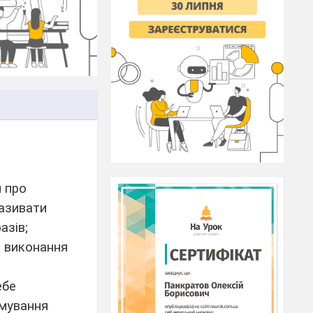
 про
називати
азів;
с виконання
ебе
мування