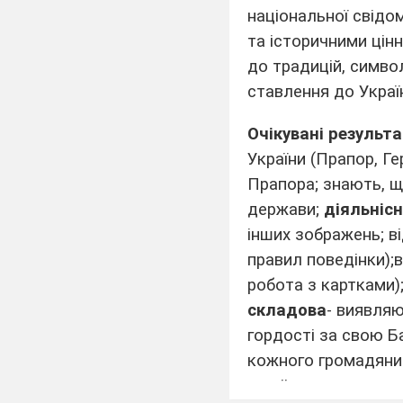
національної свідо
та історичними цін
до традицій, симво
ставлення до Украї
Очікувані результа
України (Прапор, Г
Прапора; знають, 
держави;
діяльніс
інших зображень; 
правил поведінки);
робота з картками);
складова
- виявля
гордості за свою 
кожного громадяни
українського народу