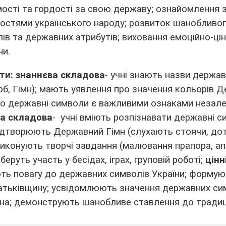
мості та гордості за свою державу; ознайомлення 
ностями українського народу; розвиток шанобливо
лів та державних атрибутів; виховання емоційно-цін
ни.
ти:
знаннєва складова
- учні знають назви держа
ерб, Гімн); мають уявлення про значення кольорів 
що державні символи є важливими ознаками незал
на складова
- учні вміють розпізнавати державні 
відтворюють Державний Гімн (слухають стоячи, д
виконують творчі завдання (малювання прапора, апл
беруть участь у бесідах, іграх, груповій роботі;
цінн
ють повагу до державних символів України; формую
Батьківщину; усвідомлюють значення державних си
на; демонструють шанобливе ставлення до традиц
.