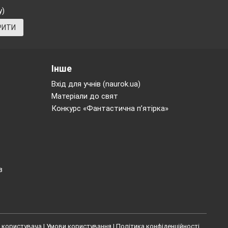
у)
РИТИ
Інше
Вхід для учнів (naurok.ua)
Матеріали до свят
Конкурс «Фантастична п’ятірка»
в
і символи
з
 користувача
|
Умови користування
|
Політика конфіденційності