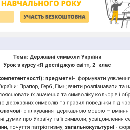
Тема: Державні символи України
Урок з курсу «Я досліджую світ», 2
клас
омпетентності):
предметні
- формувати уявлення
раїни: Прапор, Герб ,Гімн; вчити розпізнавати та 
ояснювати їх значення та символіку кольорів і обр
до державних символів та правил поведінки під ча
ключові
- спілкування державною мовою — вміння
і думки про Україну та її символи; усвідомлення с
ни, почуття патріотизму;
загальнокультурні
- фор