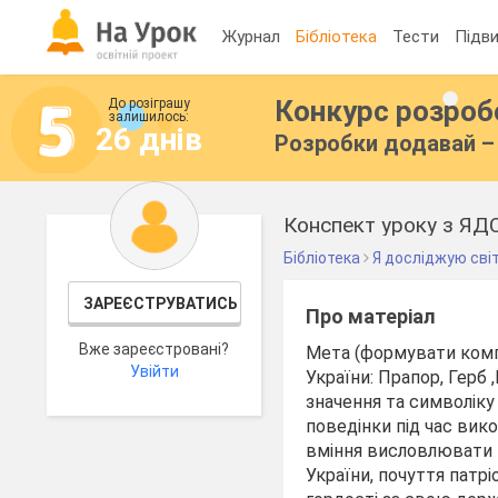
Журнал
Бібліотека
Тести
Підви
Конкурс розро
До розіграшу
залишилось:
26 днів
Розробки додавай – 
Конспект уроку з ЯДС
Бібліотека
Я досліджую сві
ЗАРЕЄСТРУВАТИСЬ
Про матеріал
Вже зареєстровані?
Мета (формувати комп
Увійти
України: Прапор, Герб
значення та символіку
поведінки під час ви
вміння висловлювати в
України, почуття патрі