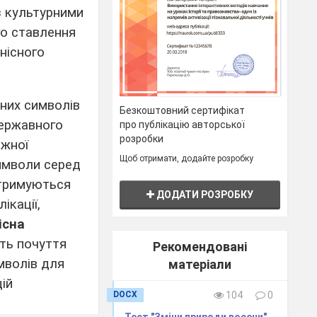
з культурними
го ставлення
нісного
вних символів
Безкоштовний сертифікат
Державного
про публікацію авторської
розробки
ежної
Щоб отримати, додайте розробку
символи серед
отримуються
ДОДАТИ РОЗРОБКУ
ікації,
існа
ть почуття
Рекомендовані
мволів для
матеріали
ій
DOCX
104
0
Тест "Зміни природи восени"