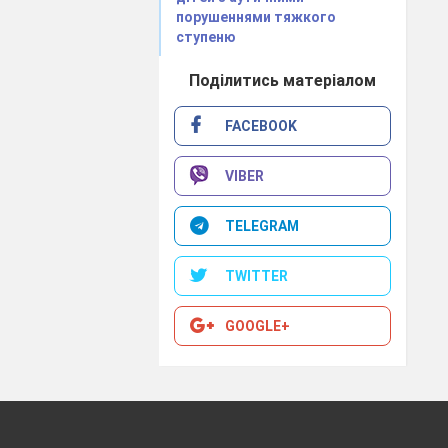
порушеннями тяжкого
ступеню
Поділитись матеріалом
есними,
 світ.
FACEBOOK
ла йому
вали?
VIBER
огу синьо-
 Яке ім'я
TELEGRAM
и лунала
TWITTER
вала
ім'я Гімн.
GOOGLE+