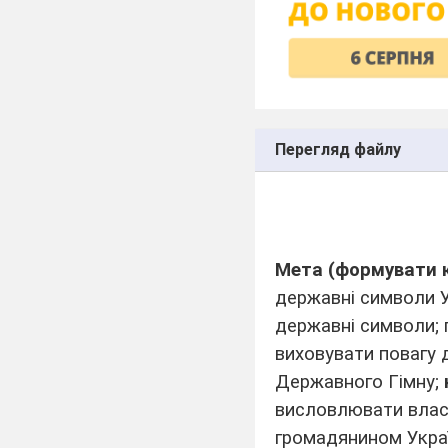
Перегляд файлу
Мета (формувати к
державні символи Ук
державні символи; п
виховувати повагу 
Державного Гімну;
висловлювати власн
громадянином Украї