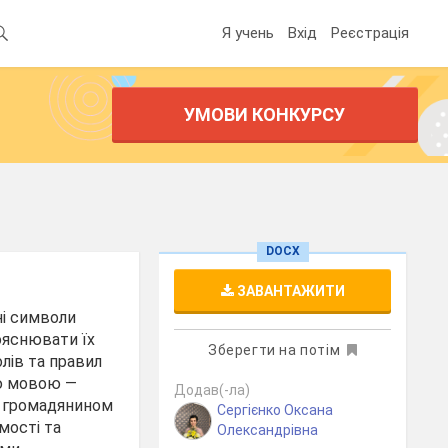
Я учень
Вхід
Реєстрація
УМОВИ КОНКУРСУ
DOCX
ЗАВАНТАЖИТИ
ні символи
пояснювати їх
Зберегти на потім
лів та правил
ою мовою —
Додав(-ла)
е громадянином
Сергієнко Оксана
мості та
Олександрівна