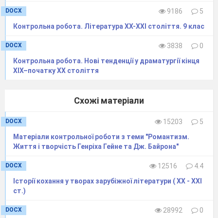
DOCX
9186
5
Контрольна робота. Література ХХ-ХХІ століття. 9 клас
DOCX
3838
0
Контрольна робота. Нові тенденції у драматургії кінця
XIX–початку XX століття
Схожі матеріали
DOCX
15203
5
Матеріали контрольної роботи з теми "Романтизм.
Життя і творчість Генріха Гейне та Дж. Байрона"
DOCX
12516
4.4
Історії кохання у творах зарубіжної літератури ( ХХ - ХХІ
ст.)
DOCX
28992
0