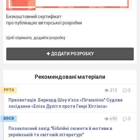
Безкоштовний сертифікат
про публікацію авторської розробки
Щоб отримати, додайте розробку
ДОДАТИ РОЗРОБКУ
Рекомендовані матеріали
PPTX
315
5
Презентація .Бернард Шоу п’єса «Пігмаліон" Судове
засідання «Еліза Дулітл проти Генрі Хіггінса»
DOCX
690
0
Позакласний захід "Біблійні сюжети й мотиви в
українській та світовій літературі"