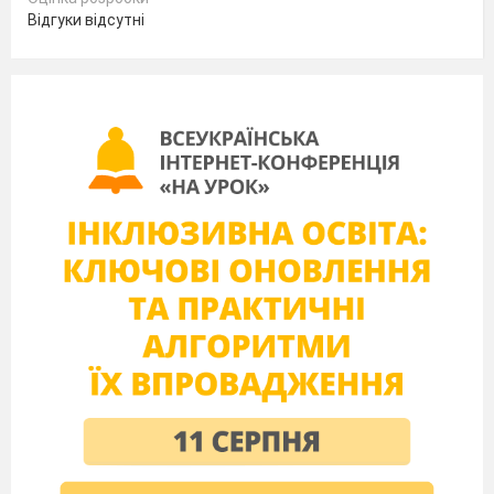
А.
хабарництво, жорстокість, недалекість
Відгуки відсутні
розуму;
Б.
безкарність, жадібність, жорстокість;
В.
недалекість розуму, казнокрадство,
жадібність;
Г.
хабарництво, безкарність,
казнокрадство.
6. Чому Хлестаков не зізнався, що він –
несправжній ревізор?
А.
через борги, вигоду та азарт;
Б.
через скромність, невпевненість у собі
та страх;
В.
через азарт та укладене парі;
Г.
через страх бути ув’язненим за брехню
та борги.
7. Яки риси не характерні для
гоголівських чиновників?