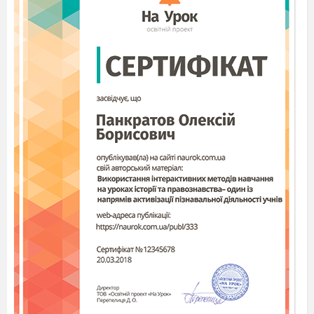
10
.Визначте коло проблем, порушених у
повісті М. Гоголя «Шинель». Чи
актуальними є ці проблеми сьогодні?
11.
Охарактеризувати Гобсека.
12.
Доведіть, що Акакій Акакійович –
«маленька людина».