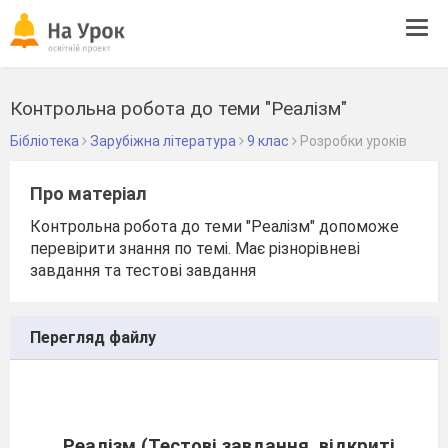
Tog
navi
Контрольна робота до теми "Реалізм"
Бібліотека
Зарубіжна література
9 клас
Розробки уроків
Про матеріал
Контрольна робота до теми "Реалізм" допоможе
перевірити знання по темі. Має різнорівневі
завдання та тестові завдання
Перегляд файлу
Реалізм (Тестові завдання, відкриті