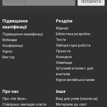
ПЕРЕВІРИТИ
Підвищення
Розділи
кваліфікації
Журнал
Бібліотека розробок
Підвищення кваліфікації
Тести
Вебінари
Лабораторні роботи
Конференції
Проєкти
Курси
Конкурси
Вектор
Олімпіади
Штучний інтелект для
вчителів
Курси англійської мови
Про нас
Інше
Про «На Урок»
Вхід для учнів (naurok.ua)
Співпраця закладів освіти
Матеріали до свят