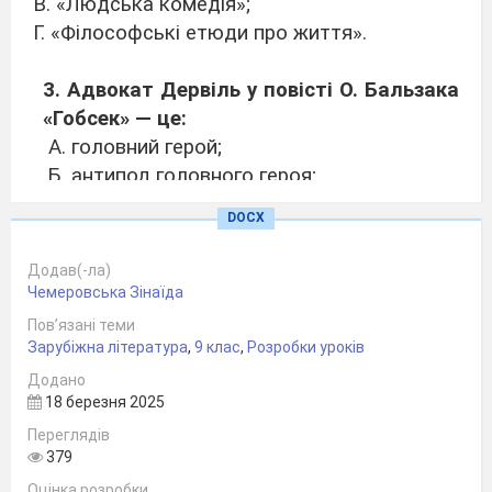
В. «Людська комедія»;
Г. «Філософські етюди про життя».
3. Адвокат Дервіль у повісті О. Бальзака
«Гобсек» — це:
А. головний герой;
Б. антипод головного героя;
В. герой-оповідач;
DOCX
Г. сам автор.
4. Що одержав Гобсек від графині де
Додав(-ла)
Ресто за вексель?
Чемеровська Зінаїда
А.
золото;
Пов’язані теми
Б.
діамант;
Зарубіжна література
,
9 клас
,
Розробки уроків
В.
гроші;
Додано
18 березня 2025
Г.
розписку.
Переглядів
5. Микола Гоголь «Ревізор» Які вади
379
суспільства викриває автор у п’єсі?
Оцінка розробки