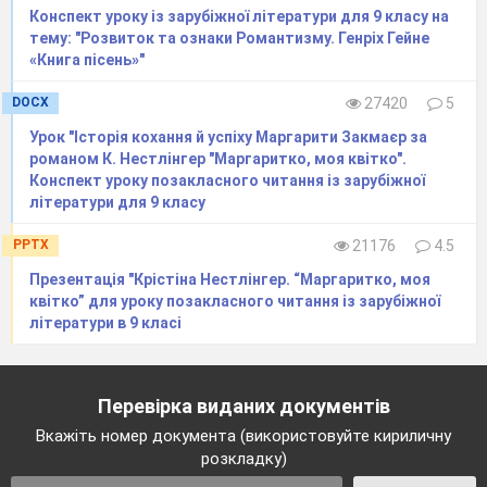
Конспект уроку із зарубіжної літератури для 9 класу на
тему: "Розвиток та ознаки Романтизму. Генріх Гейне
«Книга пісень»"
DOCX
27420
5
Урок "Історія кохання й успіху Маргарити Закмаєр за
романом К. Нестлінгер "Маргаритко, моя квітко".
Конспект уроку позакласного читання із зарубіжної
літератури для 9 класу
PPTX
21176
4.5
Презентація "Крістіна Нестлінгер. “Маргаритко, моя
квітко” для уроку позакласного читання із зарубіжної
літератури в 9 класі
Перевірка виданих документів
Вкажіть номер документа (використовуйте кириличну
розкладку)