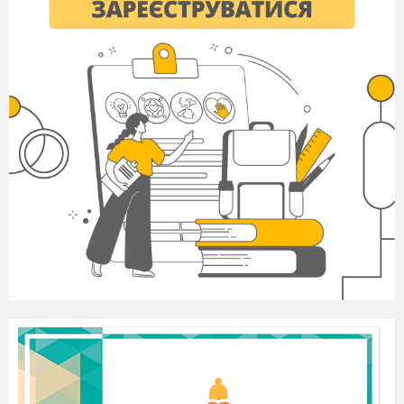
А. Страх перед начальством;
Б.гостинність;
В.хабарництво;
Г. використання службового становища.
8. Символом чого була нова шинель для
Акакія Акакійовича?
А.
виникнення дружби з колегами;
Б.
зміни соціального статусу;
В.
поваги колег на роботі;
Г.
змін у житті на краще.
Відкриті питання та завдання ( 2б)
9.
Вказати визначення та характерні
особливості реалізму.