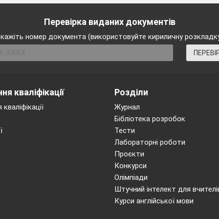
Перевірка виданих документів
кажіть номер документа (використовуйте кириличну розкладк
ПЕРЕВІ
ня кваліфікації
Розділи
 кваліфікації
Журнал
Бібліотека розробок
ї
Тести
Лабораторні роботи
Проєкти
Конкурси
Олімпіади
Штучний інтелект для вчителі
Курси англійської мови