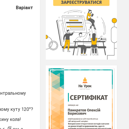
Варіант
круга.
тів
центральному
ному куту 120°?
жину кола!