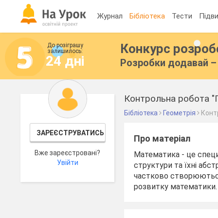
Журнал
Бібліотека
Тести
Підви
Конкурс розро
До розіграшу
залишилось:
24 дні
Розробки додавай – 
Контрольна робота "П
Бібліотека
Геометрія
Конт
ЗАРЕЄСТРУВАТИСЬ
Про матеріал
Вже зареєстровані?
Математика - це специ
Увійти
структури та їхні абст
частково створюються
розвитку математики.