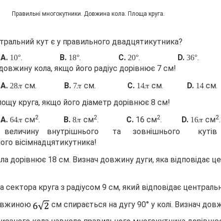
КР
Правильні многокутники. Довжина кола. Площа 
тральний кут є у правильного двадцятикутника?
.
.
B.
.
C.
.
D.
.
10°
18°
20°
36°
овжину кола, якщо його радіус дорівнює 7 см!
.
см.
B.
см.
C.
см.
D.
см.
28𝜋
7𝜋
14𝜋
14
ощу круга, якщо його діаметр дорівнює 8 см!
2
2
2
2
.
см
.
B.
см
.
C.
16 см
.
D.
см
.
64𝜋
8𝜋
16𝜋
и величину внутрішнього та зовнішнього ку
ого вісімнадцятикутника!
ла дорівнює 18 см. Визнач довжину дуги, яка відповідає 
 сектора круга з радіусом 9 см, який відповідає централь
овжиною
cм спирається на дугу 90° у колі. Визнач дов