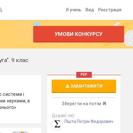
Я учень
Вхід
Реєстрація
УМОВИ КОНКУРСУ
а". 9 клас
PDF
ЗАВАНТАЖИТИ
є системи і
ми науками, а
Зберегти на потім
шнього»
Додав(-ла)
Пішта Потрік Федорович