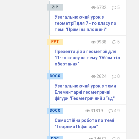
ZIP
6732
5
Узагальнюючий урок з
геометрії для 7 - го класу по
темі "Прямі на площині"
PPT
9988
5
Презентація з геометрії для
11-го класу на тему "Об'єм тіл
обертання"
DOCX
2624
0
Узагальнюючий урок з теми
Елементарні геометричні
фігури "Геометричний з'їзд"
DOCX
31819
4.9
Самостійна робота по темі
"Теорема Піфагора"
DOC
14651
0