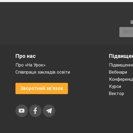
В
Про нас
Підвищен
Про «На Урок»
Підвищення
Співпраця закладів освіти
Вебінари
Конференці
Курси
Зворотний зв'язок
Вектор