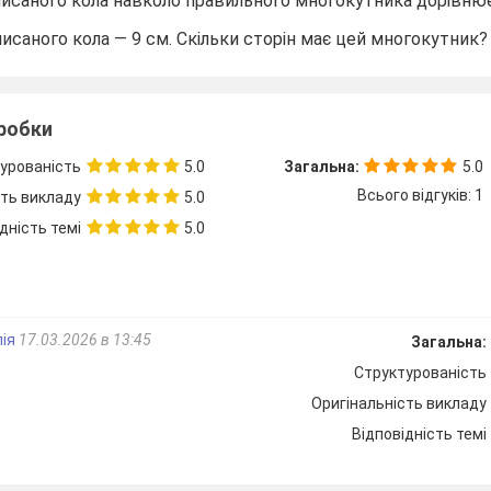
писаного кола навколо правильного многокутника дорівню
писаного кола — 9 см. Скільки сторін має цей многокутник?
__________________________________________________
зробки
урованість
5.0
Загальна:
5.0
Всього відгуків: 1
сть викладу
5.0
дність темі
5.0
________________________________
лія
17.03.2026 в 13:45
Загальна:
КР
Правильні многокутники. Довжина кола. Площа 
Структурованість
Оригінальність викладу
тральний кут є у правильного тридцятикутника?
Відповідність темі
.
.
B.
.
C.
.
D.
.
36°
20°
12°
30°
овжину кола, якщо його радіус дорівнює 8 см.