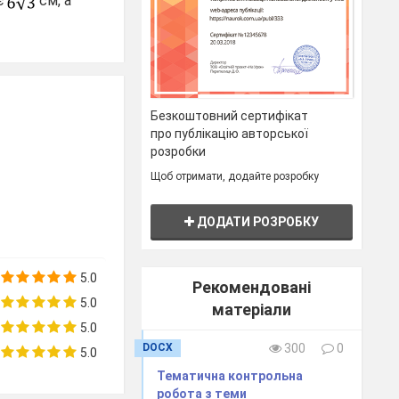
є
cм, а
______________________________
Безкоштовний сертифікат
про публікацію авторської
розробки
Щоб отримати, додайте розробку
ДОДАТИ РОЗРОБКУ
________________________________
5.0
Варіант
круга.
Рекомендовані
5.0
матеріали
5.0
DOCX
300
0
5.0
Тематична контрольна
робота з теми