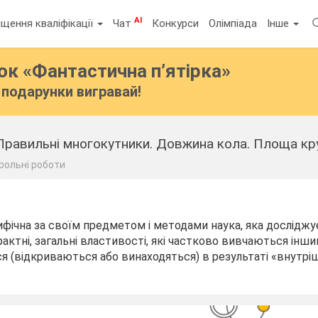
AI
щення кваліфікації
Чат
Конкурси
Олімпіада
Інше
бок
«Фантастична п’ятірка»
подарунки вигравай!
равильні многокутники. Довжина кола. Площа круг
рольні роботи
фічна за своїм предметом і методами наука, яка досліджу
рактні, загальні властивості, які частково вивчаються інши
 (відкриваються або винаходяться) в результаті «внутрі