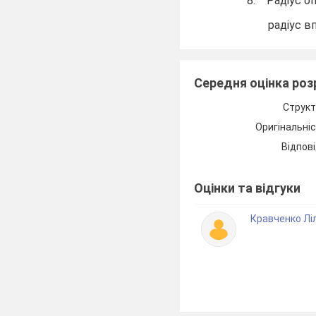
8.
Радіус о
радіус в
___________________
Середня оцінка ро
Структ
Оригінальні
Відпові
____________
Оцінки та відгуки
Кравченко Лі
9 клас T
2
1.
Який цен
А
2.
Обчисли д