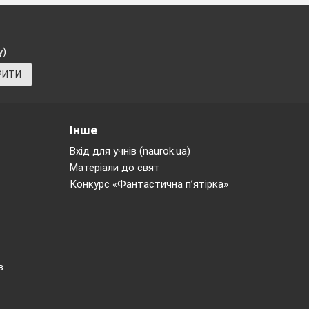
у)
РИТИ
Інше
Вхід для учнів (naurok.ua)
Матеріали до свят
Конкурс «Фантастична п’ятірка»
в