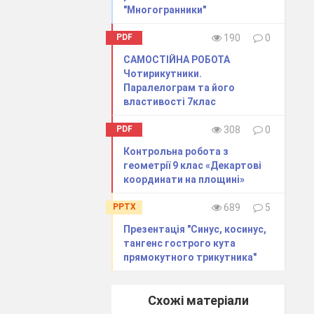
.
"Многогранники"
PDF
190
0
.
САМОСТІЙНА РОБОТА
тів
Чотирикутники.
Паралелограм та його
властивості 7клас
центральному
PDF
308
0
Контрольна робота з
ному куту 90°?
геометрії 9 клас «Декартові
вжину кола!
координати на площині»
2 см, а радіус
PPTX
689
5
Презентація "Синус, косинус,
________________________________
тангенс гострого кута
прямокутного трикутника"
Схожі матеріали