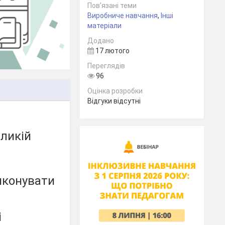
Пов’язані теми
Виробниче навчання
,
Інші
матеріали
Додано
17 лютого
Переглядів
96
Оцінка розробки
Відгуки відсутні
еликій
иконувати
і