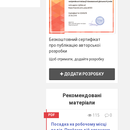
имагає
технічно
Безкоштовний сертифікат
про публікацію авторської
розробки
сто учбовий
Щоб отримати, додайте розробку
онувати всі
ДОДАТИ РОЗРОБКУ
ля.
Рекомендовані
матеріали
х підтікання.
PDF
115
0
Посадка на робочому місці
ика.