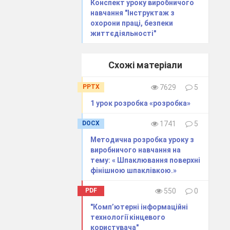
Конспект уроку виробничого
ку повітряної
навчання "Інструктаж з
охорони праці, безпеки
 стартера при
життєдіяльності"
ної заслінки.
ля сталої
рух.
Схожі матеріали
PPTX
7629
5
 для
1 урок розробка «розробка»
ання постійної
мання його
DOCX
1741
5
ання. Однак це
Методична розробка уроку з
ліфікований
виробничого навчання на
тему: « Шпаклювання поверхні
йефективніший.
фінішною шпаклівкою.»
 чи перешкоду.
 шляху. Його
PDF
550
0
мобіля. Водій
их дорожніх
"Комп’ютерні інформаційні
технології кінцевого
користувача"
ування