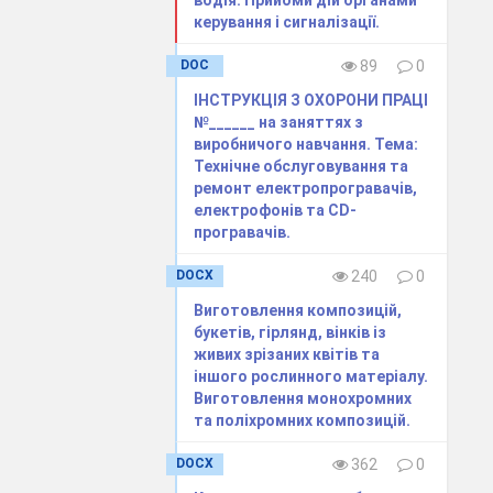
водія. Прийоми дій органами
найомлюю
керування і сигналізації.
іку безпеки
DOC
89
0
, пального в
ІНСТРУКЦІЯ З ОХОРОНИ ПРАЦІ
важіль
№______ на заняттях з
виробничого навчання. Тема:
тану.
Технічне обслуговування та
ації:
ремонт електропрогравачів,
еру
електрофонів та CD-
програвачів.
ідказу ручку
DOCX
240
0
Виготовлення композицій,
букетів, гірлянд, вінків із
живих зрізаних квітів та
іншого рослинного матеріалу.
о положення,
Виготовлення монохромних
та поліхромних композицій.
DOCX
362
0
1400 об/хв) і