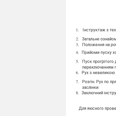
1.
Інструктаж з тех
2.
Загальне ознайом
3.
Положення на роб
4.
Прийоми пуску хо
5.
Пуск прогрітого д
переключанням пе
6.
Рух з невеликою 
7.
Розгін. Рух по п
заслінки.
8.
Заключний інстру
Для якісного пров