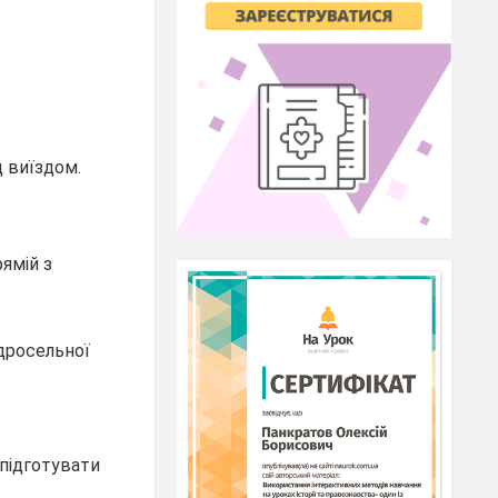
 виїздом.
ямій з
дросельної
 підготувати