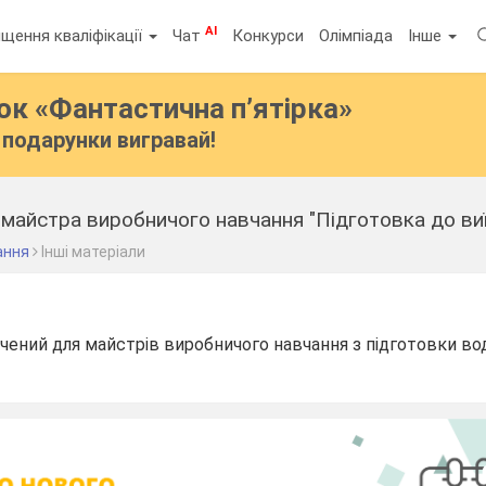
AI
щення кваліфікації
Чат
Конкурси
Олімпіада
Інше
бок
«Фантастична п’ятірка»
подарунки вигравай!
айстра виробничого навчання "Підготовка до виїз
ання
Інші матеріали
чений для майстрів виробничого навчання з підготовки воді