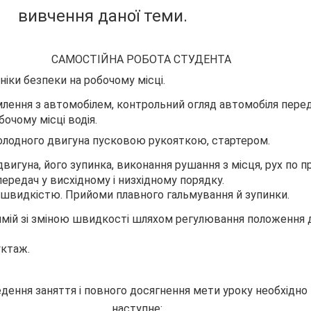
вивчення даної теми.
САМОСТІЙНА РОБОТА СТУДЕНТА
ніки безпеки на робочому місці.
лення з автомобілем, контрольний огляд автомобіля перед
очому місці водія.
лодного двигуна пусковою рукояткою, стартером.
вигуна, його зупинка, виконання рушання з місця, рух по пр
редач у висхідному і низхідному порядку.
швидкістю. Прийоми плавного гальмування й зупинки.
рямій зі зміною швидкості шляхом регулювання положення 
ктаж.
едення заняття і повного досягнення мети уроку необхідно
наступне: