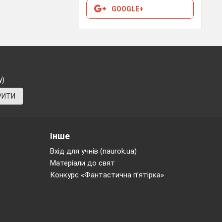
мобіля.
GOOGLE+
ння: основний
ьм-
ї системи і
.1), різким,
у)
РИТИ
Інше
Вхід для учнів (naurok.ua)
Матеріали до свят
Конкурс «Фантастична п’ятірка»