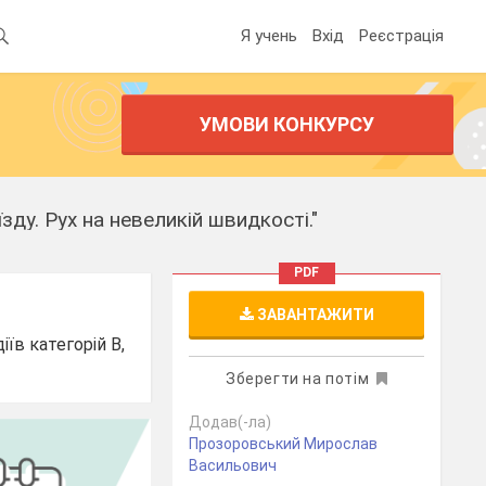
Я учень
Вхід
Реєстрація
УМОВИ КОНКУРСУ
ду. Рух на невеликій швидкості."
PDF
ЗАВАНТАЖИТИ
їв категорій В,
Зберегти на потім
Додав(-ла)
Прозоровський Мирослав
Васильович