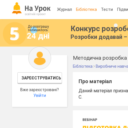
Журнал
Бібліотека
Тести
Підви
Конкурс розро
До розіграшу
залишилось:
24 дні
Розробки додавай – 
Методична розробка м
Бібліотека
Виробниче навч
ЗАРЕЄСТРУВАТИСЬ
Про матеріал
Вже зареєстровані?
Даний матеріал призна
Увійти
С.