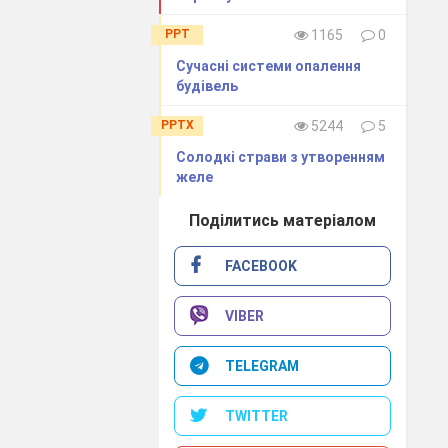
танції,
PPT
1165
0
ється для
Сучасні системи опалення
ужбове
будівель
ред
PPTX
5244
5
 (наприклад,
ального
Солодкі страви з утворенням
пасажирів і
желе
Поділитись матеріалом
ьній відстані,
видко зупинити
симальна і
FACEBOOK
 педаль
VIBER
TELEGRAM
систему.
варійне
TWITTER