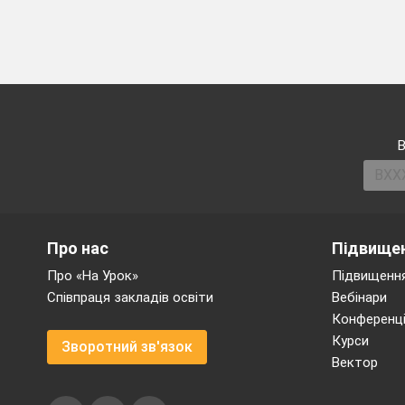
Стоянкове гальмува
Залежно від викори
(за допомогою робоч
уповільнювачів), ко
двигуна).
Гальмування автомо
ступінчастим, перер
В
Про нас
Підвищен
Про «На Урок»
Підвищення
Співпраця закладів освіти
Вебінари
Конференці
Курси
Зворотний зв'язок
Вектор