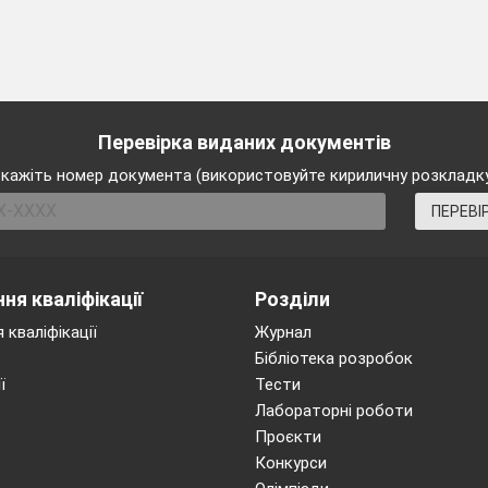
ння застосовується для уникнення мимовільного руху авто
стовуваних механізмів розрізняють три способи гальмува
ого гальма або» двигуна), допоміжний (за допомогою гал
мбінований (з одночасним використанням робочої гальмово
біля робочою гальмовою системою може бути плавним (мал
Перевірка виданих документів
ивчастим і варіаційним.
кажіть номер документа (використовуйте кириличну розкладк
ПЕРЕВІ
ня кваліфікації
Розділи
 кваліфікації
Журнал
Бібліотека розробок
ї
Тести
Лабораторні роботи
Проєкти
Конкурси