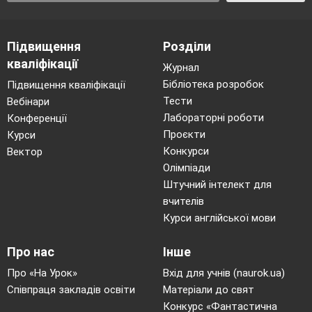
І
Підвищення
Розділи
кваліфікації
Журнал
Бібліотека розробок
Підвищення кваліфікації
Тести
Вебінари
Лабораторні роботи
Конференції
Проєкти
Курси
Конкурси
Вектор
Олімпіади
Штучний інтелект для
вчителів
Курси англійської мови
Про нас
Інше
Про «На Урок»
Вхід для учнів (naurok.ua)
Співпраця закладів освіти
Матеріали до свят
Конкурс «Фантастична