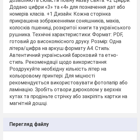
дозволяють скласти повну назву свята. +2 Цифри:
Додано цифри «3» та «4» для позначення дат або
номерів класів. +1 Дизайн: Кожна сторінка
прикрашена зображеннями соняшників, маків,
колосків пшениці, розкритої книги та українського
рушника. Технічні характеристики: Формат: PDF,
готовий до високоякісного друку. Розмір: Одна
літера/цифра на аркуш формату А4. Стиль:
Автентичний український бароковий та етно-
стиль. Рекомендації щодо використання:
Роздрукуйте необхідну кількість літер на
кольоровому принтері. Для міцності
рекомендується використовувати фотопапір або
ламінацію. Зробіть отвори дироколом у верхніх
кутах та продіньте стрічку або закріпіть картки на
магнітній дошці.
Перегляд файлу