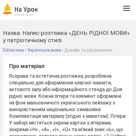
Tog
navi
Назва: Напис-розтяжка «ДЕНЬ РІДНОЇ МОВИ»
у патріотичному стилі
Бібліотека
Українська мова
Дизайн та оформлення
Про матеріал
Яскрава та естетична розтяжка, розроблена
спеціально для оформлення класної кімнати,
актового залу або інформаційного стенда до Дня
рідної мови. Кожна літера та елемент оформлені
на фоні мальовничого українського пейзажу з
використанням національної символіки.
Комплектація матеріалу (згідно з макетом): Літери:
У наборі містяться окремі картки з літерами,
зокрема «Н» , «А» , «І» , «О» та м'який знак «Ь», що