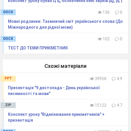
конспект уроку Буква Ц ц, позначення нею звуків [ц], [ц´]
DOCX
136
0
Мовні родзинки: Таємничий світ українського слова (До
Міжнародного дня рідної мови)
DOCX
102
0
ТЕСТ ДО ТЕМИ ПРИКМЕТНИК
Схожі матеріали
PPT
39958
4.9
Презентація "9 дистопада - День української
писемності та мови"
ZIP
15122
4.7
Конспект уроку "Відмінювання прикметників" +
презентація