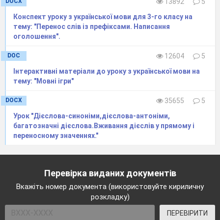
DOCX
13892
5
Конспект уроку з української мови для 3-го класу на
тему: "Перенос слів із префіксами. Написання
оголошення".
DOC
12604
5
Інтерактивні матеріали до уроку з української мови на
тему: "Мовні ігри"
DOCX
35655
5
Урок "Дієслова-синоніми,дієслова-антоніми,
багатозначні дієслова.Вживання дієслів у прямому і
переносному значеннях."
Перевірка виданих документів
Вкажіть номер документа (використовуйте кириличну
розкладку)
ПЕРЕВІРИТИ