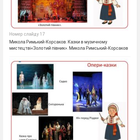
Номер слайду 17
Микола Римький-Корсаков. Казки в музичному
мистецтві«Золотий півник». Микола Римський-Корсаков