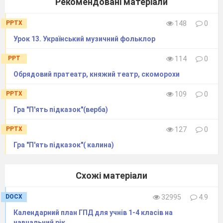
Рекомендовані матеріали
PPTX
148
0
Урок 13. Український музичний фольклор
PPT
114
0
Обрядовий пратеатр, княжий театр, скоморохи
PPTX
109
0
Гра "П'ять підказок"(верба)
PPTX
127
0
Гра "П'ять підказок"( калина)
Схожі матеріали
DOCX
32995
4.9
Календарний план ГПД для учнів 1-4 класів на
навчальний рік