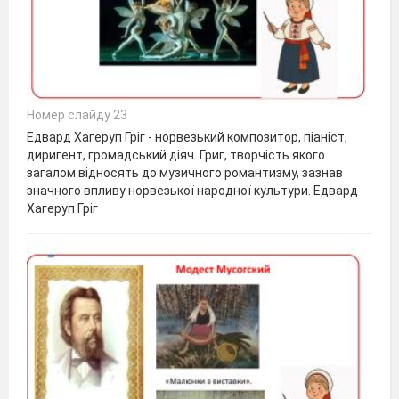
Номер слайду 23
Едвард Хагеруп Гріг - норвезький композитор, піаніст,
диригент, громадський діяч. Григ, творчість якого
загалом відносять до музичного романтизму, зазнав
значного впливу норвезької народної культури. Едвард
Хагеруп Гріг