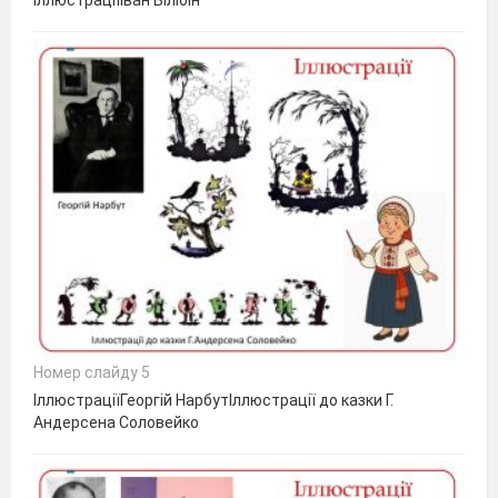
ІллюстраціїІван Білібін
Номер слайду 5
ІллюстраціїГеоргій НарбутІллюстрації до казки Г.
Андерсена Соловейко