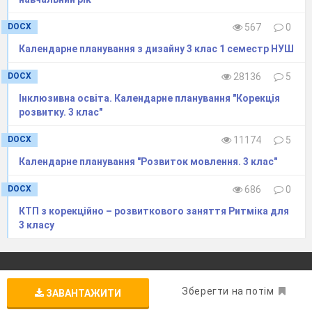
DOCX
567
0
Календарне планування з дизайну 3 клас 1 семестр НУШ
DOCX
28136
5
Інклюзивна освіта. Календарне планування "Корекція
розвитку. 3 клас"
DOCX
11174
5
Календарне планування "Розвиток мовлення. 3 клас"
DOCX
686
0
КТП з корекційно – розвиткового заняття Ритміка для
3 класу
Перевірка виданих документів
Зберегти на потім
ЗАВАНТАЖИТИ
Вкажіть номер документа (використовуйте кириличну
розкладку)