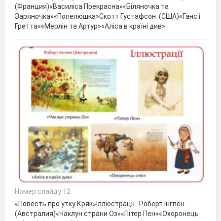
(Франция)«Василіса Прекрасна»«Біляночка та
Заряночка»«Попелюшка»Скотт Густафсон (США)«Ганс і
Гретта»«Мерлін та Артур»«Аліса в країні див»
Номер слайду 12
«Повесть про утку Кряк»Іллюстрації Роберт Інгпен
(Австралия)«Чаклун страни Оз»«Пітер Пен»«Охоронець