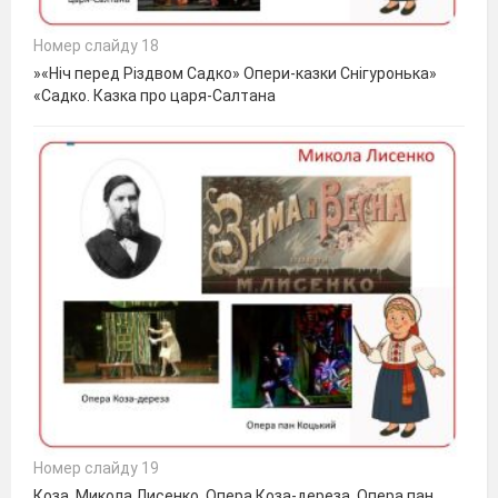
Номер слайду 18
»«Ніч перед Різдвом Садко» Опери-казки Снігуронька»
«Садко. Казка про царя-Салтана
Номер слайду 19
Коза. Микола Лисенко. Опера Коза-дереза. Опера пан