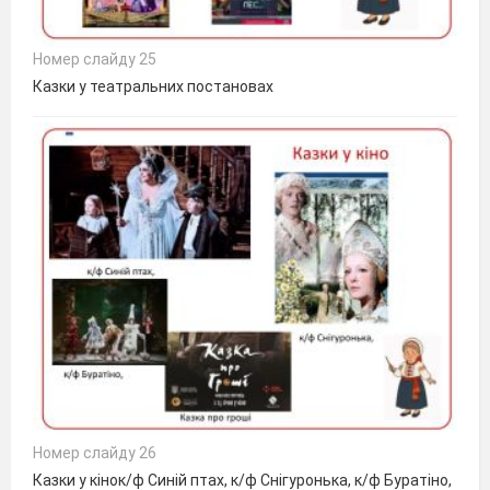
Номер слайду 25
Казки у театральних постановах
Номер слайду 26
Казки у кінок/ф Синій птах, к/ф Снігуронька, к/ф Буратіно,