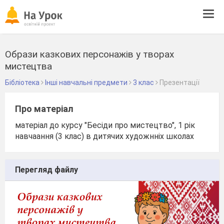
Tog
navi
Образи казкових персонажів у творах
мистецтва
Бібліотека
Інші навчальні предмети
3 клас
Презентації
Про матеріал
матеріал до курсу "Бесіди про мистецтво", 1 рік
навчаання (3 клас) в дитячих художнніх школах
Перегляд файлу