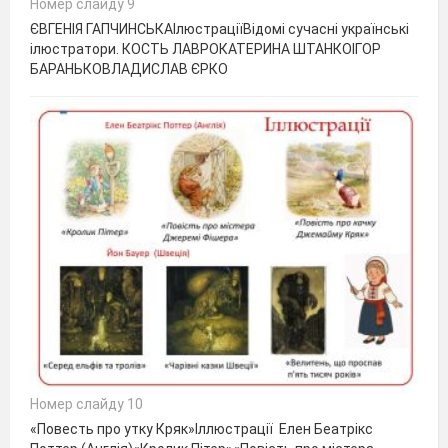
Номер слайду 9
ЄВГЕНІЯ ГАПЧИНСЬКАІлюстраціїВідомі сучасні українські
ілюстратори. КОСТЬ ЛАВРОКАТЕРИНА ШТАНКОІГОР
БАРАНЬКОВЛАДИСЛАВ ЄРКО
Номер слайду 10
«Повесть про утку Кряк»Іллюстрації Елен Беатрікс