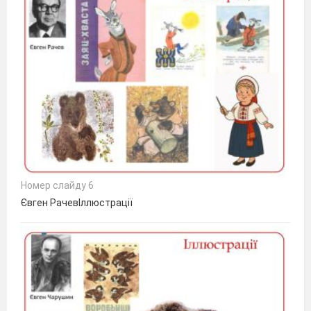
Номер слайду 6
Євген РачевІллюстрації