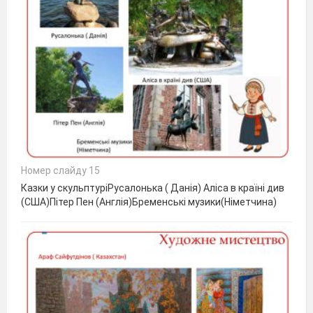
Номер слайду 15
Казки у скульптуріРусалонька ( Данія) Аліса в країні див
(США)Пітер Пен (Англія)Бременські музики(Німетчина)