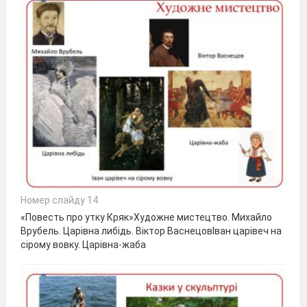
Номер слайду 14
«Повесть про утку Кряк»Художне мистецтво. Михайло
Врубель. Царівна либідь. Віктор ВаснецовІван царівеч на
сірому вовку. Царівна-жаба