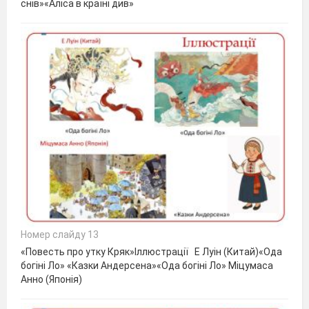
снів»«Аліса в країні див»
Номер слайду 13
«Повесть про утку Кряк»Іллюстрації Е Луін (Китай)«Ода
богіні Ло» «Казки Андерсена»«Ода богіні Ло» Міцумаса
Анно (Японія)