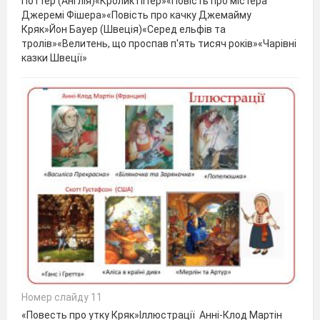
Поттер (Англія)«Кролик Пітер»«Повість про містера
Джеремі Фішера»«Повість про качку Джемайму
Кряк»Йон Бауер (Швеція)«Серед ельфів та
тролів»«Велитень, що проспав п'ять тисяч років»«Чарівні
казки Швеції»
Номер слайду 11
«Повесть про утку Кряк»Іллюстрації Анні-Клод Мартін