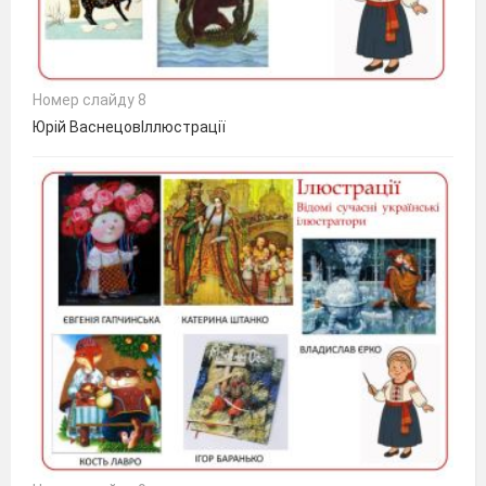
Номер слайду 8
Юрій ВаснецовІллюстрації