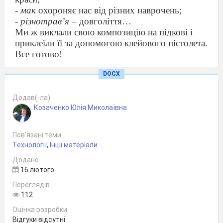
-
мак
охороняє нас від різних наврочень;
-
різнотрав’я
– довголіття…
Ми ж виклали свою композицію на підкові і
приклеїли її за допомогою клейового пістолета.
Все готово!
Її можна привісити в кухні на двері або над
DOCX
входом у будинок. Така оригінальна підкова
стане відмінним сувеніром до свята, адже вона
зроблена своїми руками і з душею!
Додав(-ла)
Козаченко Юлія Миколаївна
Пов’язані теми
Кондратюк Даниїл Олександрович
Технології
,
Інші матеріали
(2019 р.н.)
Додано
6 років
16 лютого
I вікова категорія-діти 6-11 років;
1 клас
Переглядів
112
«Український сувенір»
«Підкова -
талісман захисту»
Оцінка розробки
Відгуки відсутні
Білопільська гімназія