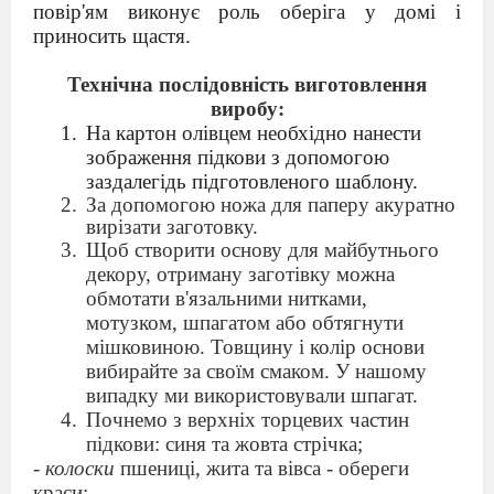
повір'ям виконує роль оберіга у домі і
приносить щастя.
Технічна послідовність виготовлення
виробу:
На картон олівцем необхідно нанести
зображення підкови з допомогою
заздалегідь підготовленого шаблону.
За допомогою ножа для паперу акуратно
вирізати заготовку.
Щоб створити основу для майбутнього
декору, отриману заготівку можна
обмотати в'язальними нитками,
мотузком, шпагатом або обтягнути
мішковиною. Товщину і колір основи
вибирайте за своїм смаком. У нашому
випадку ми використовували шпагат.
Почнемо з верхніх торцевих частин
підкови: синя та жовта стрічка;
-
колоски
пшениці, жита та вівса - обереги
краси;