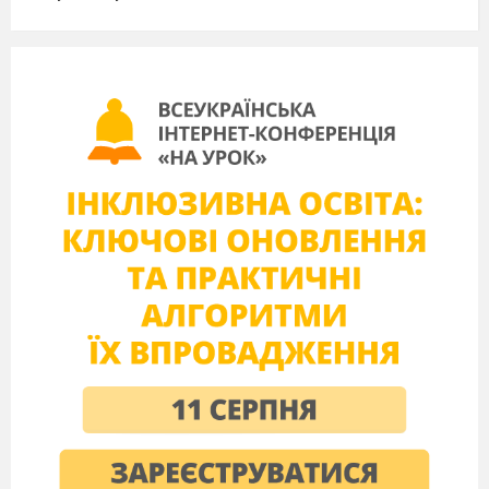
Глуховецької селищної ради
Вінницької області
Керівник:
Козаченко Юлія Миколаївна
+ 380970095742