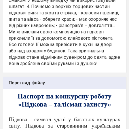
смаком. У нашому випадку ми використовували
шпагат. 4. Почнемо з верхніх торцевих частин
підкови: синя та жовта стрічка; - колоски пшениці,
жита та вівса - обереги краси; - мак охороняє нас
від різних наврочень; - різнотрав’я – довголіття…
Ми ж виклали свою композицію на підкові і
приклеїли її за допомогою клейового пістолета.
Все готово! Її можна привісити в кухні на двері
або над входом у будинок. Така оригінальна
підкова стане відмінним сувеніром до свята, адже
вона зроблена своїми руками і з душею!
Перегляд файлу
Паспорт на конкурсну роботу
«Підкова – талісман захисту»
Підкова - символ удачі у багатьох культурах
світу
. Підкова за старовинним українським