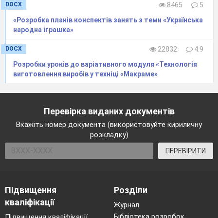
DOCX
8465
5
«Розробка планів конспектів занять з теми «Українська
народна іграшка»
Кондратюк Даниїл Олександрович
6 років
DOCX
22832
4.9
«Підкова на ПЕРЕМОГУ»
Білопільська гімназія
Розробки уроків до варіативного модуля «Технологія
Глуховецької селищної ради
виготовлення виробів у техніці «Макраме»
Вінницької області
Керівник: Козаченко Юлія Миколаївна
Перевірка виданих документів
Вкажіть номер документа (використовуйте кириличну
розкладку)
ПЕРЕВІРИТИ
Підвищення
Розділи
кваліфікації
Журнал
Бібліотека розробок
Підвищення кваліфікації