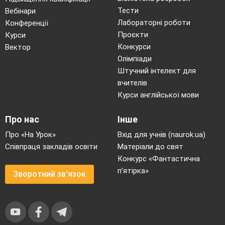
Тести
Вебінари
Лабораторні роботи
Конференції
Проєкти
Курси
Конкурси
Вектор
Олімпіади
Штучний інтелект для
вчителів
Курси англійської мови
Про нас
Інше
Про «На Урок»
Вхід для учнів (naurok.ua)
Співпраця закладів освіти
Матеріали до свят
Конкурс «Фантастична
п’ятірка»
Зворотний зв'язок