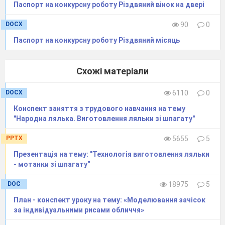
Паспорт на конкурсну роботу Різдвяний вінок на двері
DOCX
90
0
Паспорт на конкурсну роботу Різдвяний місяць
Схожі матеріали
DOCX
6110
0
Конспект заняття з трудового навчання на тему
"Народна лялька. Виготовлення ляльки зі шпагату"
PPTX
5655
5
Презентація на тему: "Технологія виготовлення ляльки
- мотанки зі шпагату"
DOC
18975
5
План - конспект уроку на тему: «Моделювання зачісок
за індивідуальними рисами обличчя»