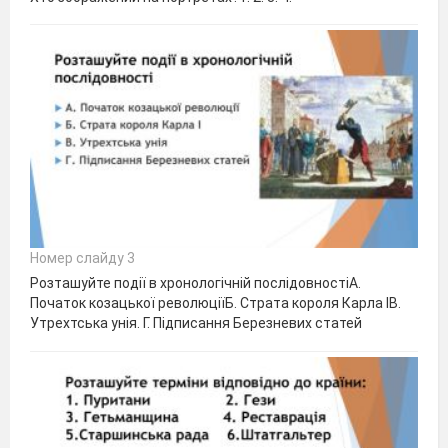
Номер слайду 3
Розташуйте події в хронологічній послідовностіА.
Початок козацької революціїБ. Страта короля Карла ІВ.
Утрехтська унія. Г. Підписання Березневих статей