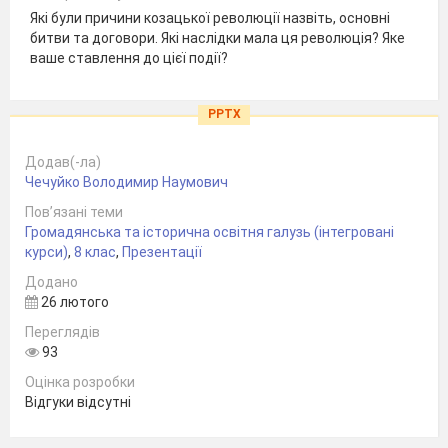
Які були причини козацької революції назвіть, основні
битви та договори. Які наслідки мала ця революція? Яке
ваше ставлення до цієї події?
PPTX
Додав(-ла)
Чечуйко Володимир Наумович
Пов’язані теми
Громадянська та історична освітня галузь (інтегровані
курси)
,
8 клас
,
Презентації
Додано
26 лютого
Переглядів
93
Оцінка розробки
Відгуки відсутні