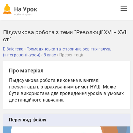
Tog
navi
Підсумкова робота з теми "Революції XVI - XVII
cт."
Бібліотека
Громадянська та історична освітня галузь
(інтегровані курси)
8 клас
Презентації
Про матеріал
Пыдсумкова робота виконана в вигляді
презентацыъ з врахуванням вимог НУШ. Може
бути використана для проведення уроків в умовах
дистанційного навчання.
Перегляд файлу