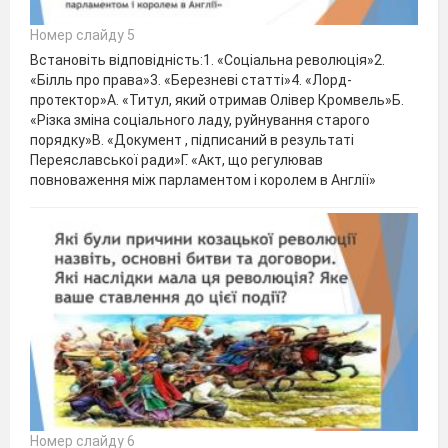
Номер слайду 5
Встановіть відповідність:1. «Соціальна революція»2.
«Білль про права»3. «Березневі статті»4. «Лорд-
протектор»А. «Титул, який отримав Олівер Кромвель»Б.
«Різка зміна соціального ладу, руйнування старого
порядку»В. «Документ , підписаний в результаті
Переяславської ради»Г. «Акт, що регулював
повноваження між парламентом і королем в Англії»
Номер слайду 6