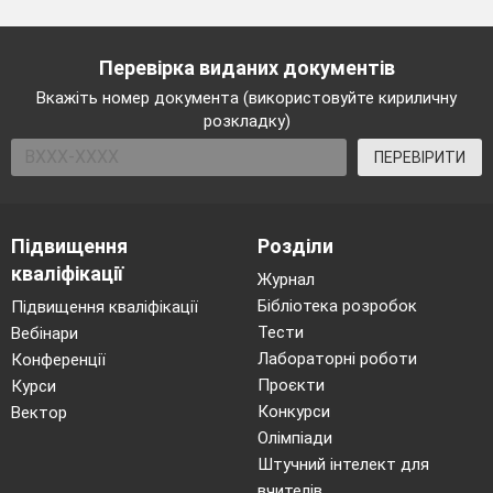
Перевірка виданих документів
Вкажіть номер документа (використовуйте кириличну
розкладку)
ПЕРЕВІРИТИ
Підвищення
Розділи
кваліфікації
Журнал
Бібліотека розробок
Підвищення кваліфікації
Тести
Вебінари
Лабораторні роботи
Конференції
Проєкти
Курси
Конкурси
Вектор
Олімпіади
Штучний інтелект для
вчителів