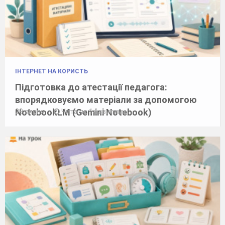
ІНТЕРНЕТ НА КОРИСТЬ
Підготовка до атестації педагога:
впорядковуємо матеріали за допомогою
NotebookLM (Gemini Notebook)
29 липня
Читати: 14 хвилини