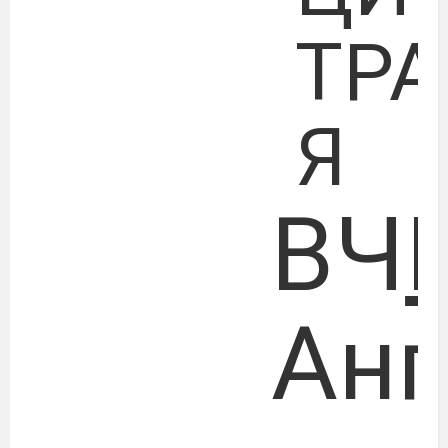
ТР
Я
ВЧ
Анг