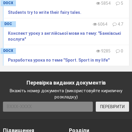
DOCX
5854
5
Students try to write their fairy tales.
DOC
6064
4.7
Конспект уроку з англійської мови на тему: "Банківські
послуги"
DOCX
9285
0
Разработка урока по теме ''Sport. Sport in my life''
Перевірка виданих документів
Вкажіть номер документа (використовуйте кириличну
розкладку)
ПЕРЕВІРИТИ
Підвищення
Розділи