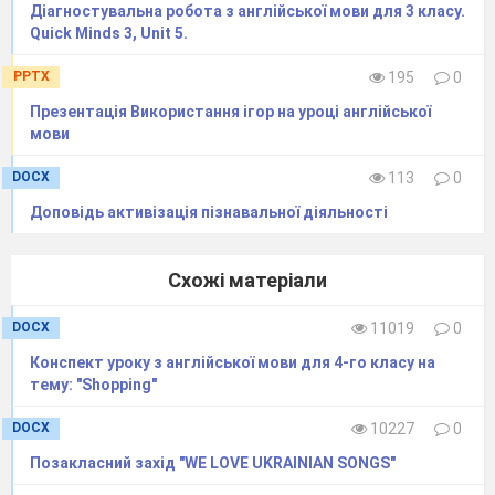
Діагностувальна робота з англійської мови для 3 класу.
Quick Minds 3, Unit 5.
PPTX
195
0
Презентація Використання ігор на уроці англійської
Вчитель-
мови
дизайнер
DOCX
113
0
Доповідь активізація пізнавальної діяльності
Витрачае години
Схожі матеріали
вправ
DOCX
11019
0
Конспект уроку з англійської мови для 4-го класу на
тему: "Shopping"
DOCX
10227
0
Позакласний захід "WE LOVE UKRAINIAN SONGS"