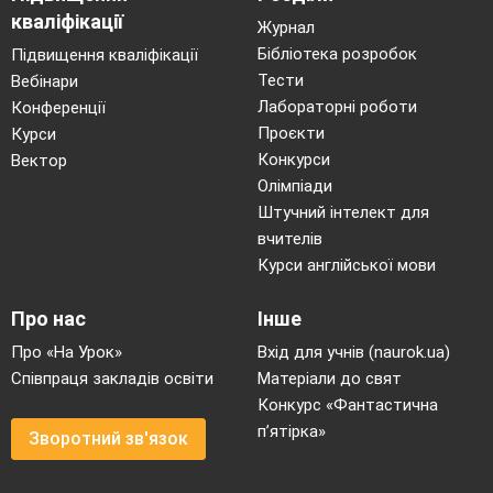
кваліфікації
Журнал
Бібліотека розробок
Підвищення кваліфікації
Тести
Вебінари
Лабораторні роботи
Конференції
Проєкти
Курси
Конкурси
Вектор
Олімпіади
Штучний інтелект для
вчителів
Курси англійської мови
в 0keaHi
Про нас
Інше
iHcTpyMeHT
Про «На Урок»
Вхід для учнів (naurok.ua)
Співпраця закладів освіти
Матеріали до свят
Конкурс «Фантастична
п’ятірка»
Зворотний зв'язок