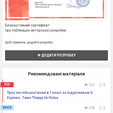
без
твор
з
Безкоштовний сертифікат
про публікацію авторської розробки
учня
3MiHa до
Щоб отримати, додайте розробку
ДОДАТИ РОЗРОБКУ
Рекомендовані матеріали
PDF
322
0
Урок англійської мови в 1 класі за підручником О.
Карпюк .Тема "Happy birthday
DOCX
338
0