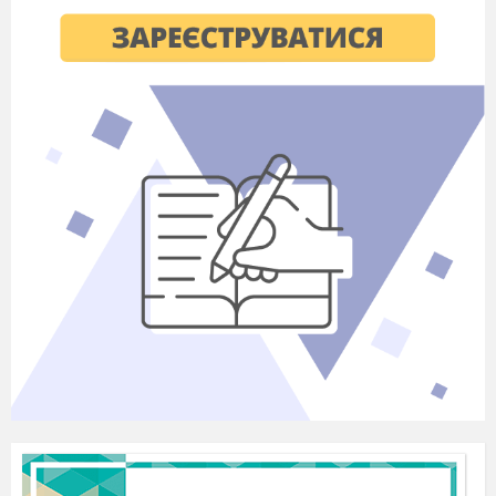
навантаження CRE
ATlV
lTY