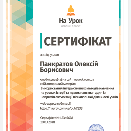
Вчит
заст
у
втра
час
на