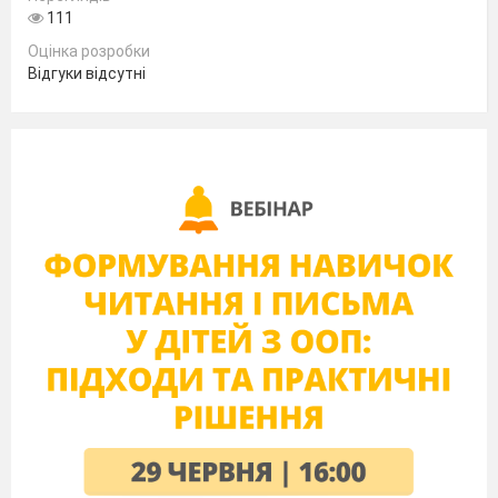
111
Оцінка розробки
Відгуки відсутні
Lora
Based оп methodorogical research
regarding the automation of
pedagogical prc:cesses.
Пастка