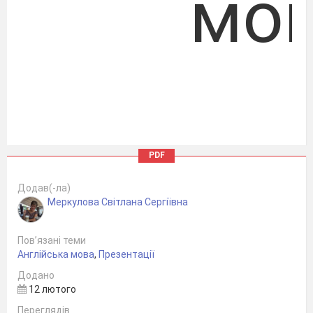
мо
PDF
Екосистема
Додав(-ла)
Меркулова Світлана Сергіївна
штучного
Пов’язані теми
Англійська мова
,
Презентації
Додано
в дй'
12 лютого
Переглядів