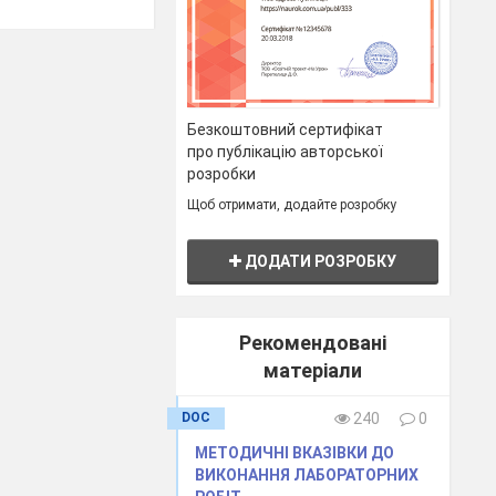
поїв
молоко і
Безкоштовний сертифікат
про публікацію авторської
ні продукти,
розробки
ідні
Щоб отримати, додайте розробку
 напої,
ДОДАТИ РОЗРОБКУ
и,
ьні змішані
Рекомендовані
матеріали
а подачі не
DOC
240
0
С.
МЕТОДИЧНІ ВКАЗІВКИ ДО
ВИКОНАННЯ ЛАБОРАТОРНИХ