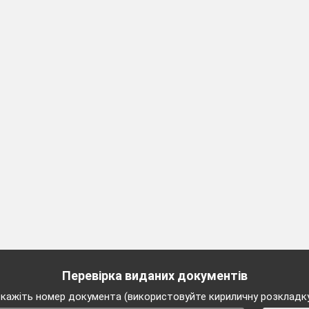
Подача чаю.
 склянках або чашках, парами чайник
одачі в чашках або склянках їх ставлять
а подавати чай і з підстаканікамі без стра
 кусковий цукор по 2…3 шматка, варенн
х або в вазочках, креманках. У літні
охолоджений до 8…10 °С, без цукру або
на, апельсина.
Перевірка виданих документів
кажіть номер документа (використовуйте кириличну розкладк