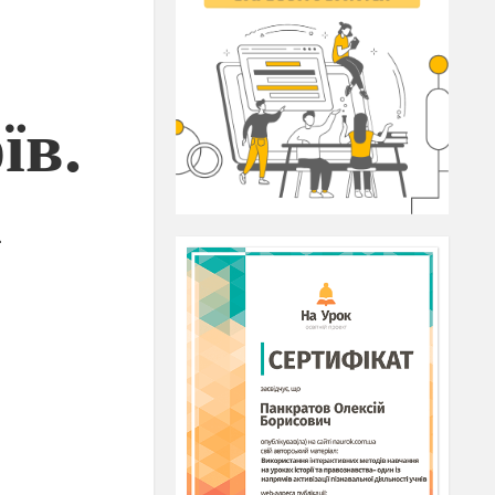
їв.
і