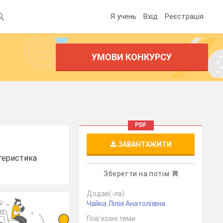
Я учень
Вхід
Реєстрація
УМОВИ КОНКУРСУ
PDF
ЗАВАНТАЖИТИ
ктеристика
Зберегти на потім
Додав(-ла)
Чайка Лілія Анатоліївна
Пов’язані теми