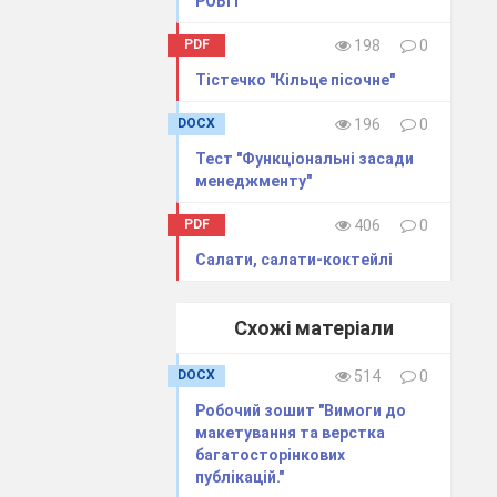
РОБІТ
PDF
198
0
Тістечко "Кільце пісочне"
DOCX
196
0
ь цілий
Тест "Функціональні засади
менеджменту"
в: С, Р,
PDF
406
0
теновую
Салати, салати-коктейлі
.
Схожі матеріали
н), С та
ються в
DOCX
514
0
 один з
Робочий зошит "Вимоги до
макетування та верстка
багатосторінкових
публікацій."