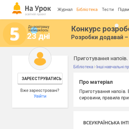
Журнал
Бібліотека
Тести
Підви
Конкурс розро
До розіграшу
залишилось:
23 дні
Розробки додавай – 
Приготування напоїв.
Бібліотека
Інші навчальні 
ЗАРЕЄСТРУВАТИСЬ
Про матеріал
Вже зареєстровані?
Приготування напоїв. 
Увійти
сировини, правила приг