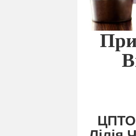
При
В
ЦПТО
Лілія 