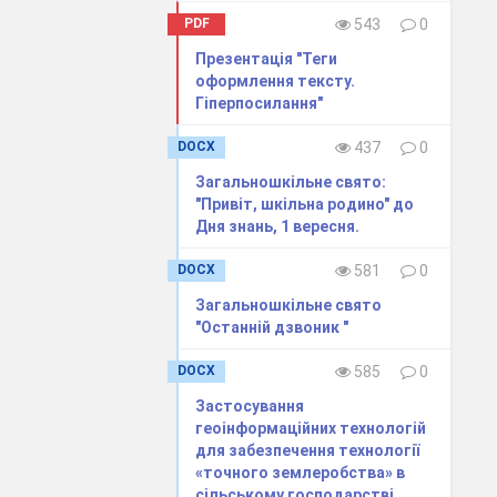
PDF
543
0
грівають,
Презентація "Теги
оформлення тексту.
хий чай і
Гіперпосилання"
вши чайник
DOCX
437
0
 5…10 хв.
Загальношкільне свято:
ше 10…15 %
"Привіт, шкільна родино" до
тоюванні -
Дня знань, 1 вересня.
до норми.
DOCX
581
0
ецептурою.
Загальношкільне свято
"Останній дзвоник "
DOCX
585
0
Застосування
геоінформаційних технологій
для забезпечення технології
«точного землеробства» в
сільському господарстві.