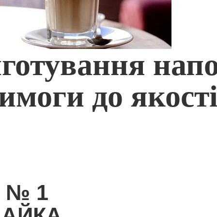
готування напо
имоги до якост
 № 1
ЧАЙКА