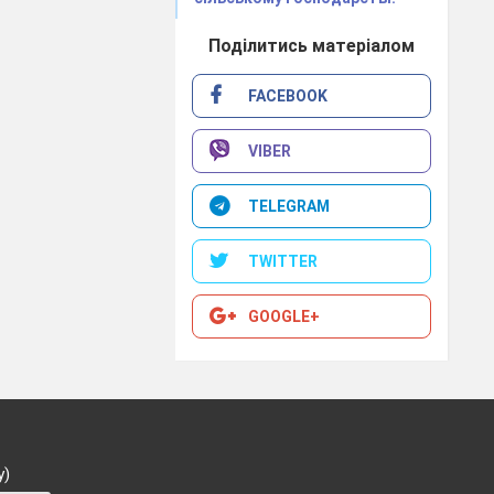
Поділитись матеріалом
ів і одним
FACEBOOK
 на блюдце
ви).
VIBER
я, джем або
й час можна
TELEGRAM
 з цукром і
TWITTER
GOOGLE+
у)