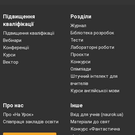
Підвищення
Розділи
кваліфікації
Журнал
Бібліотека розробок
Підвищення кваліфікації
Тести
Вебінари
Лабораторні роботи
Конференції
Проєкти
Курси
Конкурси
Вектор
Олімпіади
Штучний інтелект для
вчителів
Курси англійської мови
Про нас
Інше
Про «На Урок»
Вхід для учнів (naurok.ua)
Співпраця закладів освіти
Матеріали до свят
Конкурс «Фантастична