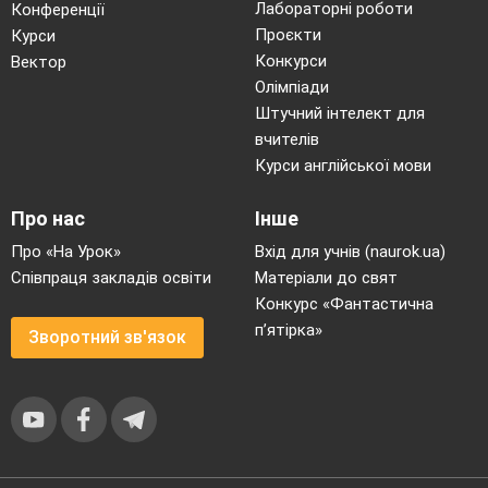
Лабораторні роботи
Конференції
Проєкти
Курси
Конкурси
Вектор
Олімпіади
Штучний інтелект для
вчителів
Курси англійської мови
Про нас
Інше
Про «На Урок»
Вхід для учнів (naurok.ua)
Співпраця закладів освіти
Матеріали до свят
Конкурс «Фантастична
п’ятірка»
Зворотний зв'язок