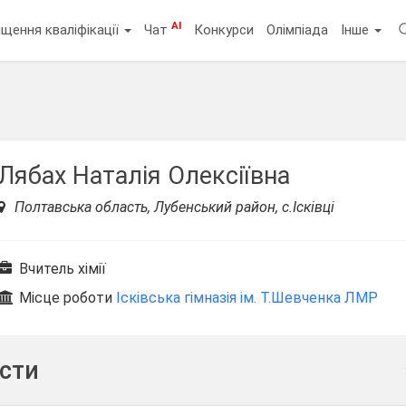
AI
щення кваліфікації
Чат
Конкурси
Олімпіада
Інше
Лябах Наталія Олексіївна
Полтавська область, Лубенський район, с.Ісківці
Вчитель хімії
Місце роботи
Ісківська гімназія ім. Т.Шевченка ЛМР
ести