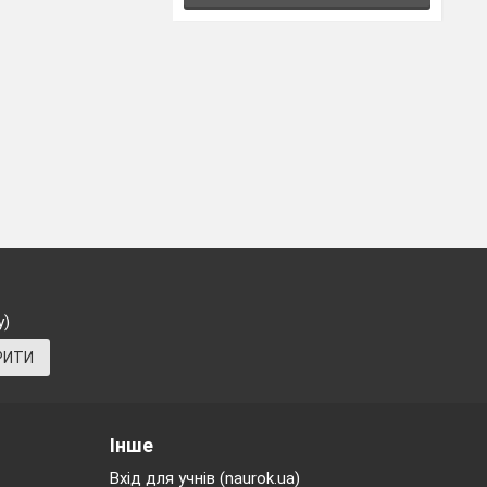
у)
РИТИ
Інше
Вхід для учнів (naurok.ua)