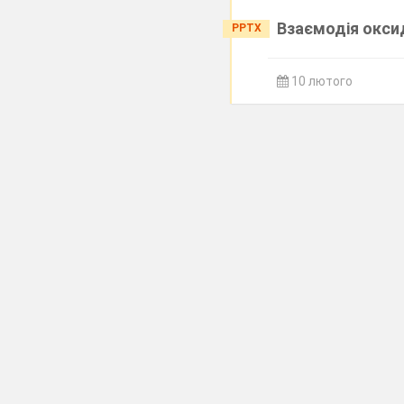
Взаємодія оксид
PPTX
10 лютого