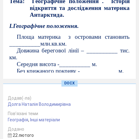
Тема:
Географічне положення .
Історія
відкриття та дослідження материка
Антарктида.
І.Географічне положення.
Площа материка
з островами становить
__________млн.кв.км.
Довжина берегової лінії – __________ тис.
км.
Середня висота
-__________ м
.
Без крижаного покриву
-____________ м
.
Максимальна висота – ___________
м
.
DOCX
ІІ.Історія відкриття та дослідження
Додав(-ла)
Долга Наталія Володимирівна
Дослідники,експедиції
Дата
Пов’язані теми
Друга
Географія
,
Інші матеріали
половина
Додано
22 лютого
XVIII сторіччя