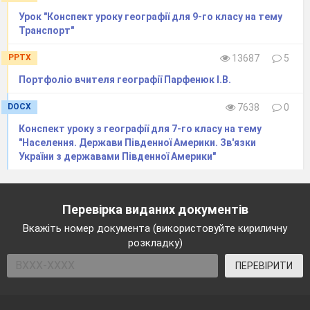
Урок "Конспект уроку географії для 9-го класу на тему
Транспорт"
PPTX
13687
5
Портфоліо вчителя географії Парфенюк І.В.
DOCX
7638
0
Конспект уроку з географії для 7-го класу на тему
"Населення. Держави Південної Америки. Зв'язки
України з державами Південної Америки"
Перевірка виданих документів
Вкажіть номер документа (використовуйте кириличну
розкладку)
ПЕРЕВІРИТИ