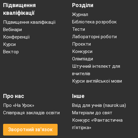
Підвищення
Розділи
кваліфікації
Журнал
Бібліотека розробок
Підвищення кваліфікації
Тести
Вебінари
Лабораторні роботи
Конференції
Проєкти
Курси
Конкурси
Вектор
Олімпіади
Штучний інтелект для
вчителів
Курси англійської мови
Про нас
Інше
Про «На Урок»
Вхід для учнів (naurok.ua)
Співпраця закладів освіти
Матеріали до свят
Конкурс «Фантастична
п’ятірка»
Зворотний зв'язок