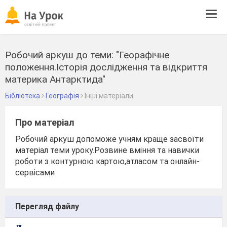
Tog
navi
Робочий аркуш до теми: "Георафічне
положення.Історія дослідження та відкриття
материка Антарктида"
Бібліотека
Географія
Інші матеріали
Про матеріал
Робочий аркуш допоможе учням краще засвоїти
матеріал теми уроку.Розвине вміння та навички
роботи з контурною картою,атласом та онлайн-
сервісами
Перегляд файлу