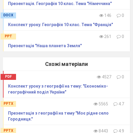
Презентація. Географія 10 клас. Тема "Німеччина"
DOCX
146
0
Конспект уроку. Географія 10 клас. Тема "Франція"
PPT
261
0
Презентація "Наша планета Земля"
Схожі матеріали
PDF
4527
0
Конспект уроку з географії на тему: "Економіко-
географічний​ ​поділ​ ​України"
PPTX
5565
4.7
Презентація з географії на тему "Моє рідне село
Городниця."
PPTX
8443
4.9