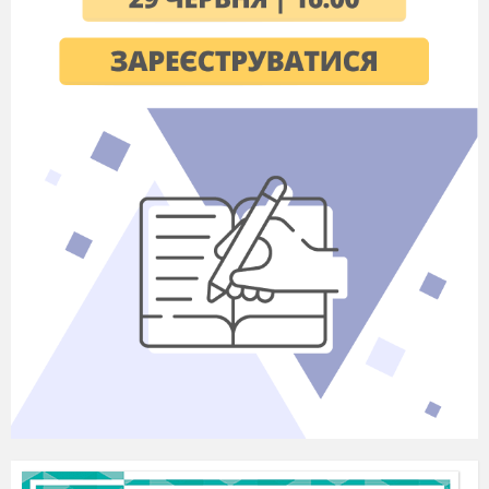
ІІІ .Сучасні дослідження