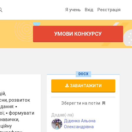
Я учень
Вхід
Реєстрація
УМОВИ КОНКУРСУ
DOCX
ЗАВАНТАЖИТИ
ій,
сни, розвиток
Зберегти на потім
ання: ▪️
ї; ▪️ формувати
Додав(-ла)
 навички,
Діденко Альона
оційну
Олександрівна