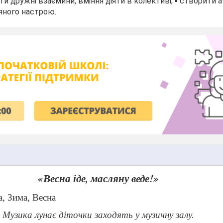
ати дружні взаємини, вміння діяти в колективі; ▪️ створити
няного настрою.
«Весна іде, масляну веде!»
, Зима, Весна
Музика лунає діточки заходять у музичну залу.