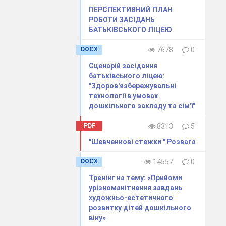
завданням)
ПЕРСПЕКТИВНИЙ ПЛАН
РОБОТИ ЗАСІДАНЬ
БАТЬКІВСЬКОГО ЛІЦЕЮ
и починай..»
цюють – інші
DOCX
7678
0
Сценарій засідання
батьківського ліцею:
"Здоров'язбережувальні
технології в умовах
дошкільного закладу та сім'ї"
сла»
PDF
8313
5
"Шевченкові стежки " Розвага
DOCX
14557
0
Тренінг на тему: «Прийоми
урізноманітнення завдань
художньо-естетичного
розвитку дітей дошкільного
ють ручки та
віку»