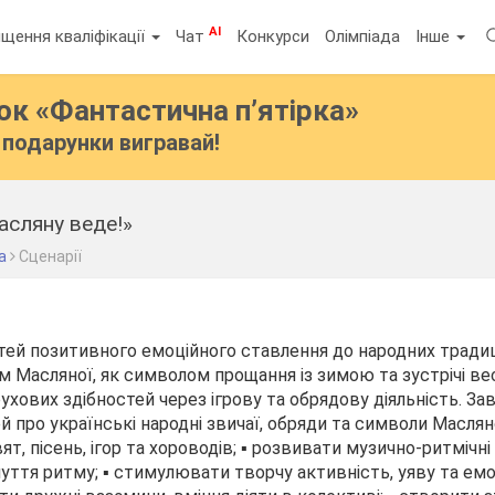
AI
щення кваліфікації
Чат
Конкурси
Олімпіада
Інше
бок
«Фантастична п’ятірка»
подарунки вигравай!
масляну веде!»
а
Сценарії
тей позитивного емоційного ставлення до народних традиц
м Масляної, як символом прощання із зимою та зустрічі ве
ухових здібностей через ігрову та обрядову діяльність. Завд
 про українські народні звичаї, обряди та символи Масляно
ят, пісень, ігор та хороводів; ▪️ розвивати музично-ритмічні
чуття ритму; ▪️ стимулювати творчу активність, уяву та ем