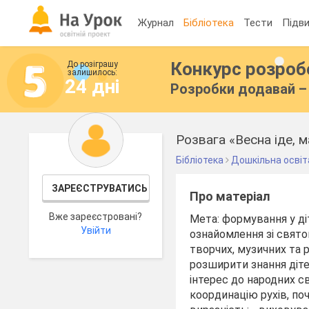
Журнал
Бібліотека
Тести
Підви
Конкурс розро
До розіграшу
залишилось:
24 дні
Розробки додавай – 
Розвага «Весна іде, 
Бібліотека
Дошкільна освіт
ЗАРЕЄСТРУВАТИСЬ
Про матеріал
Вже зареєстровані?
Мета: формування у ді
Увійти
ознайомлення зі свято
творчих, музичних та р
розширити знання дітей
інтерес до народних св
координацію рухів, по