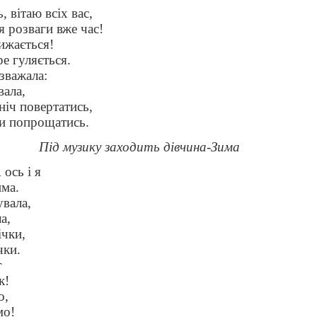
 вітаю всіх вас,
я розваги вже час!
ижається!
ре гуляється.
зважала:
вала,
ніч повертатись,
ми попрощатись.
Під музику заходить дівчина-Зима
 ось і я
има.
увала,
а,
чки,
чки.
г
к!
о,
мо!