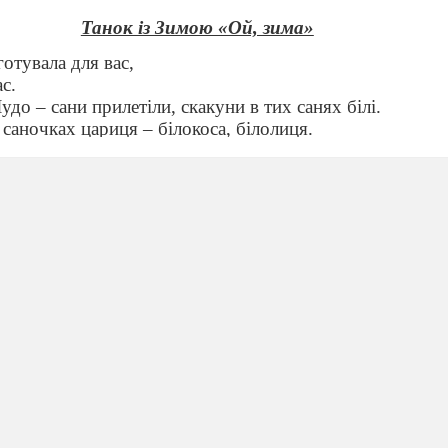
Танок із Зимою «Ой, зима»
отувала для вас,
ас.
удо – сани прилетіли, скакуни в тих санях білі.
в саночках цариця – білокоса, білолиця.
вом своїм махає, сріблом землю накриває.
(Зима)
іжуть лід, залишають довгий слід…
і швидкі вони! Це, звичайно…
(ковзани)
 ночі мороз гуляв і дерева прикрашав,
ались гілочки у сріблясті кожушки.
(іній)
я художниця красиво починає зелене диво:
мазок, там мазок – є травичка і листок.
лює в лісі й гаї, все навколо оживає,
адались, хто вона? Це до нас прийшла …
(весна)
Під музику заходить Весна
а гожий час,