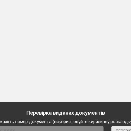
сідають частувати млинці. Кінець розваги!
Перевірка виданих документів
кажіть номер документа (використовуйте кириличну розкладк