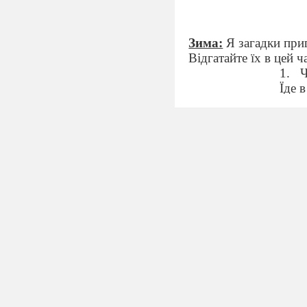
Зима:
Я загадки приг
Відгатайте їх в цей ч
1.
Ч
Їде 
Рука
2. Р
А як
3. У
Одяг
4. Ц
Тут 
Як ма
Здог
Весна:
Добрий день т