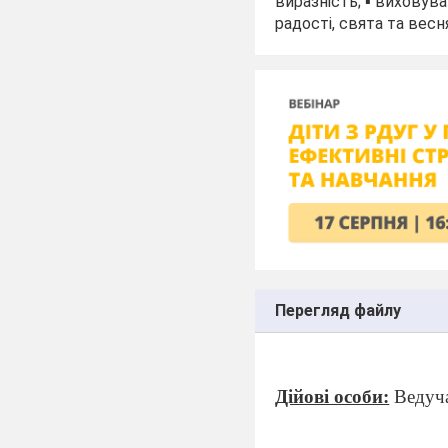
виразність; ▪️ виховув
радості, свята та вес
Перегляд файлу
Дійові особи:
Ведуча