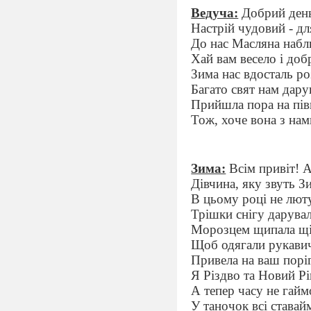
Ведуча:
Добрий день,
Настрій чудовий - дл
До нас Масляна набл
Хай вам весело і доб
Зима нас вдосталь ро
Багато свят нам дару
Прийшла пора на пів
Тож, хоче вона з на
Зима:
Всім привіт! А
Дівчина, яку звуть З
В цьому році не лют
Трішки снігу дарувал
Морозцем щипала щі
Щоб одягали рукави
Привела на ваш порі
Я Різдво та Новий Рі
А тепер часу не гайм
У таночок всі ставай