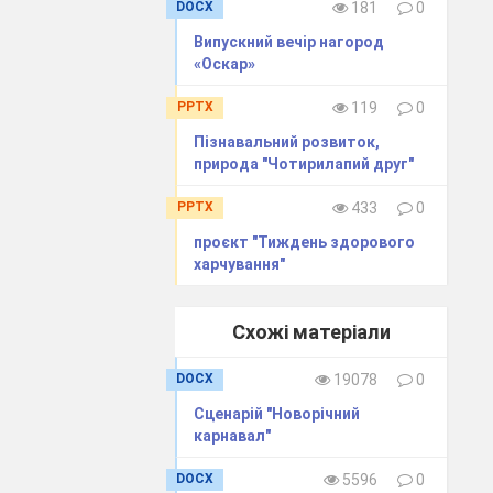
DOCX
181
0
Випускний вечір нагород
«Оскар»
PPTX
119
0
Пізнавальний розвиток,
природа "Чотирилапий друг"
PPTX
433
0
проєкт "Тиждень здорового
 за одним
харчування"
Схожі матеріали
, кладуть його
 дитині)
DOCX
19078
0
Сценарій "Новорічний
 повинні діти
карнавал"
ять, передають
поки всі не
DOCX
5596
0