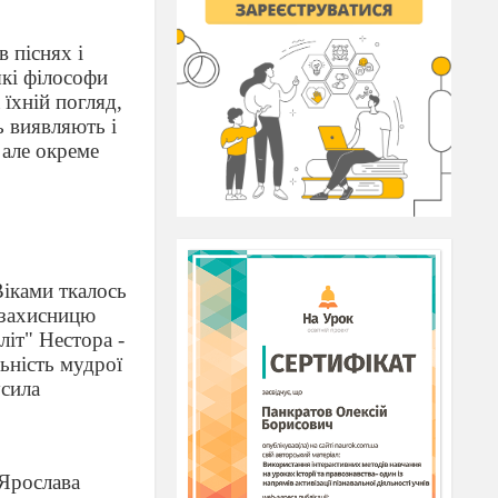
 піснях і
які філософи
їхній погляд,
ь виявляють і
, але окреме
Віками ткалось
й захисницю
літ" Нестора -
льність мудрої
усила
 Ярослава