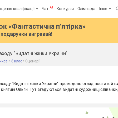
AI
щення кваліфікації
Чат
Конкурси
Олімпіада
Інше
бок
«Фантастична п’ятірка»
подарунки вигравай!
ходу "Видатні жінки України"
икові
6 клас
Сценарії
заходу "Видатні жінки України" проведено огляд постатей 
 княгині Ольги. Тут згадуються видатні художниці,співачк