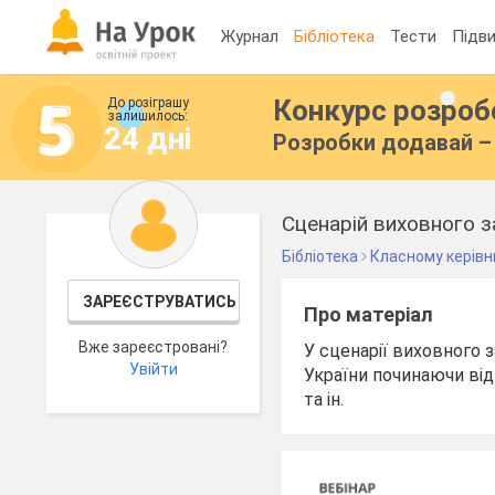
Журнал
Бібліотека
Тести
Підви
Конкурс розро
До розіграшу
залишилось:
24 дні
Розробки додавай – 
Сценарій виховного за
Бібліотека
Класному керівн
ЗАРЕЄСТРУВАТИСЬ
Про матеріал
Вже зареєстровані?
У сценарії виховного 
Увійти
України починаючи від
та ін.