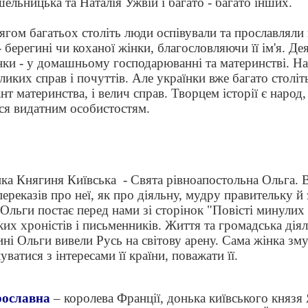
льницька та Наталія Ужвій і багато - багато інших.
гом багатьох століть люди оспівували та прославляли в
- берегині чи коханої жінки, благословляючи її ім'я. Де
ки - у домашньому господарюванні та материнстві. На 
еликих справ і почуттів. Але українки вже багато століт
ант материнства, і велич справ. Творцем історії є народ
ься видатним особистостям
.
ка Княгиня Київська
- Свята рівноапостольна Ольга. 
реказів про неї, як про діяльну, мудру правительку 
 Ольги постає перед нами зі сторінок "Повісті минулих 
ьких хроністів і письменників. Життя та громадська дія
ині Ольги вивели Русь на світову арену. Сама жінка зм
ватися з інтересами її країни, поважати її.
рославна
– королева Франції, донька київського князя