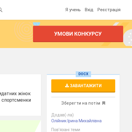
Я учень
Вхід
Реєстрація
УМОВИ КОНКУРСУ
DOCX
ЗАВАНТАЖИТИ
видатних жінок
и, спортсменки
Зберегти на потім
Додав(-ла)
Олійник Ірина Михайлівна
Пов’язані теми