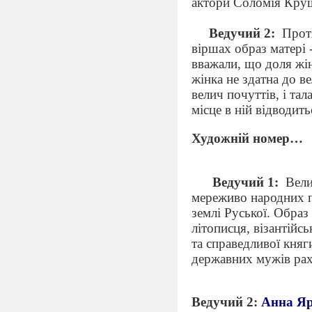
актори Соломія Круше
Ведучий 2:
Протя
віршах образ матері 
вважали, що доля жін
жінка не здатна до в
велич почуттів, і тал
місце в ній відводит
Художній номер…
Ведучий 1:
Вели
мереживо народних пе
землі Руської. Образ
літописця, візантійс
та справедливої княг
державних мужів раху
Ведучий 2:
Анна Я