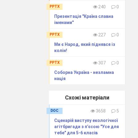
кі національні
PPTX
240
0
валися завдяки
Презентація "Країна славна
іменами"
PPTX
227
0
Ми є Народ, який піднявся із
колін!
а серце
PPTX
307
0
и далеко за
а про добробут
Соборна Україна - незламна
нація
статей у
Схожі матеріали
 подарувала
мало
DOC
3658
5
Марусю Чурай
ь підстави
Сценарій виступу екологічної
агітбригади з п’єсою "Усе для
тебе" для 5-6 класів