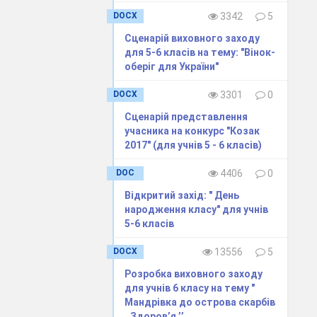
аркот...» Саме
DOCX
3342
5
урай.
ючи їх то
Сценарій виховного заходу
рицю», «Засвіт
для 5-6 класів на тему: "Вінок-
оберіг для України"
о і
DOCX
3301
0
Сценарій представлення
 ікон.
учасника на конкурс "Козак
2017" (для учнів 5 - 6 класів)
DOC
4406
0
Відкритий захід: " День
народження класу" для учнів
5-6 класів
ломія
й сцені
DOCX
13556
5
величини.
Розробка виховного заходу
 громадян не
для учнів 6 класу на тему "
країнської
Мандрівка до острова скарбів
,,Здоров’я ’’