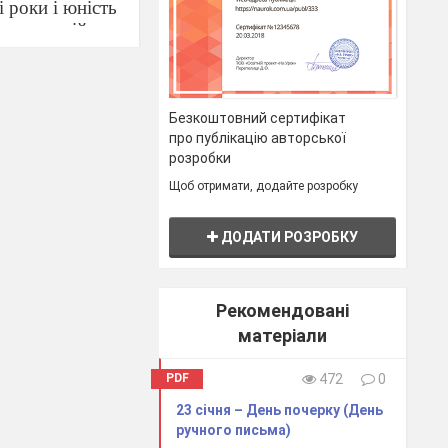
 роки і юність
ула по всій
сив її руки.
ловіку
 аж до
и, що
Безкоштовний сертифікат
про публікацію авторської
розробки
Щоб отримати, додайте розробку
ДОДАТИ РОЗРОБКУ
ільстві Анна
Рекомендовані
д з
матеріали
ївської Русі,
PDF
472
0
увала
23 січня – День почерку (День
ручного письма)