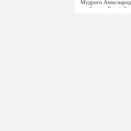
Мудрого Анна народил
пройшли в Києві. З ч
Європі. Коли Анні в
Офіційна згода на шл
привезене з Києва Єв
революції 1793 року 
належала вона само
Ведучий 1:
Займаючи
брала діяльну участь
Її підпис часто з
"хрестиком" неписьм
насамперед повагу до
Ведучий 2:
Піс
Францією від імені н