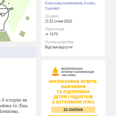
Класному керівникові
,
6 клас
,
Сценарії
Додано
22 січня 2025
Переглядів
1073
Оцінка розробки
Відгуки відсутні
її історію як
раїнка та Ліна
атвієнко,