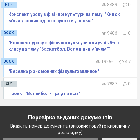
RTF
8489
0
Конспект уроку з фізічної культури на тему: "Кидок
м'яча у кошик однiєю рукою вiд плеча"
DOCX
9406
0
"Конспект уроку з фізичної культури для учнів 5-го
класу на тему "Баскетбол. Володіння м'ячем""
DOCX
19266
4.7
"Веселка різномовних фізкультхвилинок"
ZIP
7887
0
Проект "Волейбол - гра для всіх"
Перевірка виданих документів
Вкажіть номер документа (використовуйте кириличну
розкладку)