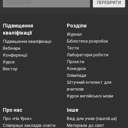
ПЕРЕВІРИТИ
Підвищення
Розділи
кваліфікації
Журнал
Бібліотека розробок
Підвищення кваліфікації
Тести
Вебінари
Лабораторні роботи
Конференції
Проєкти
Курси
Конкурси
Вектор
Олімпіади
Штучний інтелект для
вчителів
Курси англійської мови
Про нас
Інше
Про «На Урок»
Вхід для учнів (naurok.ua)
Співпраця закладів освіти
Матеріали до свят