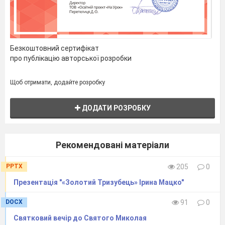
Подарунки чорти вкрали. Треба їх нам
повернути швиденько. Вирушаймо швидше
друзі в нелегку далеку путь.
Ангели виходять , під тиху музику виходить
Безкоштовний сертифікат
про публікацію авторської розробки
нічка і зірочка, танцюють.
Щоб отримати, додайте розробку
Голос.
Світить місяць, сяють зорі
ДОДАТИ РОЗРОБКУ
Повіває вітерець.
Темна нічка чарівничка
Кличе зіроньку в танок.
Рекомендовані матеріали
Танець зірочок
PPTX
205
0
Пісня «Я люблю Миколая»
Презентація "«Золотий Тризубець» Ірина Мацко"
(виходить чортиця, чортенята тягнуть
DOCX
91
0
мішок з подарунками)
Святковий вечір до Святого Миколая