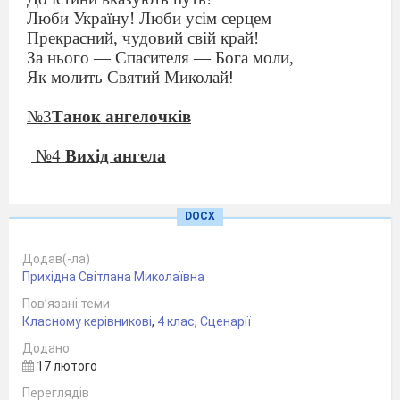
Люби Україну! Люби усім серцем
Прекрасний, чудовий свій край!
За нього — Спасителя — Бога моли,
Як молить Святий Миколай
!
№3
Танок ангелочків
№4
Вихід ангела
Ангел
.
Ангелята, поспішайте,
DOCX
На урок добра пора,
Щоб щасливою зростала
Додав(-ла)
Українська дітвора.
Прихідна Світлана Миколаївна
Пов’язані теми
Розкажіть, чого дітей навчили, від чого
Класному керівникові
,
4 клас
,
Сценарії
застерегли?
Додано
17 лютого
Ангелятко.
Ми дітей охороняли,
Переглядів