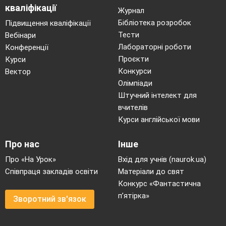
На вас дивились і казали:
кваліфікації
Журнал
«Яка щаслива Україна,
Бібліотека розробок
Підвищення кваліфікації
Як в неї ось така дитина»
Тести
Вебінари
Тоді вами буде, діти
Лабораторні роботи
Конференції
Всевишній Бог радіти.
Бажаю щастя на дорогу
Проєкти
Курси
І дай вам сили й допомоги
Конкурси
Вектор
Всі труднощі в житті перемогти
Олімпіади
І славної добитися мети.
Штучний інтелект для
вчителів
Вибігає чортиця
Курси англійської мови
Чортиця
Про нас
Інше
Святий Отче Миколаю,
Я тобі доповідаю:
Про «На Урок»
Вхід для учнів (naurok.ua)
Тут сидять не чемні діти
Співпраця закладів освіти
Матеріали до свят
Ці показують язики,
Конкурс «Фантастична
Ці тупотять і хлопотять.
п’ятірка»
Зворотний зв'язок
Миколай