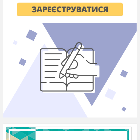
В ніч святого Миколая
Всюди творяться діла,
А антипки метушаться,
Щоб зробити дітям зла.
№5 Вихід чортиці
Чортиця
Що,що, про що йде мова,
Звідки холод лютий дме?
Хто згадав чортячу душу,
З ким я говорити мушу?
Ой,о-о-о! Які завзяті!
Я зіпсую дітям свято.
Миколай про мене знає
Я про себе нагадаю.
Ангел
Геть, чортице круторога,