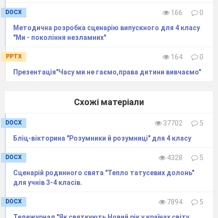
Чортиця
Ой –ой! Я добряче постаралась,
DOCX
166
0
Поки я сюди добралась…
Методична розробка сценарію випускного для 4 класу
"Ми - покоління незламних"
Що це за га-га-,га де ви діли мої подарунки?
Дай різку! ( звертається до чортенят)
PPTX
164
0
Презентація"Часу ми не гаємо,права дитини вивчаємо"
Б'є чортенят різками, забирає подарунки.
Імпровізація
Схожі матеріали
Ангел
А ось ти де, чортице!
DOCX
37702
5
Подарунки віддавай,
Бліц-вікторина "Розумники й розумниці" для 4 класу
Бо Миколай вже близько .
DOCX
4328
5
Чортиця
Я -
подарунки не віддам,
Сценарій родинного свята "Тепло татусевих долонь"
Бо я приготувала багато різок
для учнів 3-4 класів.
DOCX
7894
5
Ангел
Ангелята, допоможіть.
Тележурнал "Як святкують Новий рік у країнах світу.