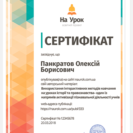
Не вставай нам на дорозі.
Чортиця
Не піду я звідси, ні!
Що ви зробите мені?
Чортиця сідає, закидує ногу на ногу
О, зараз, зроблю дискотеку
І покличу чортенят
Будем всі ми танцювать!
№6 Танець чортів
( ангели дивуються,
показують,що так не можна робити)
Чорти танцюють
та крадуть мішок з
подарунками, тікають
Ангел.
Ой лишенько, що ж тепер робити?