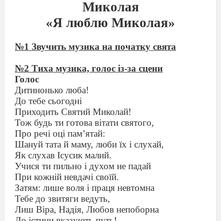
Миколая
«Я люблю Миколая»
№1 Звучить музика на початку свята
№2 Тиха музика, голос із-за сцени
Голос
Дитинонько люба!
До тебе сьогодні
Приходить Святий Миколай!
Тож будь ти готова вітати святого,
Про речі оці пам’ятай:
Шануй тата й маму, люби їх і слухай,
Як слухав Ісусик малий.
Учися ти пильно і духом не падай
При кожній невдачі своїй.
Затям: лише воля і праця невтомна
Тебе до звитяги ведуть,
Лиш Віра, Надія, Любов непоборна
До істини вказують путь!