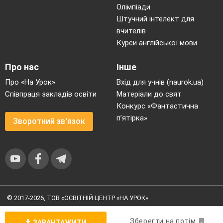
Олімпіади
Штучний інтелект для
вчителів
Курси англійської мови
Про нас
Інше
Про «На Урок»
Вхід для учнів (naurok.ua)
Співпраця закладів освіти
Матеріали до свят
Конкурс «Фантастична
п’ятірка»
Зворотний зв'язок
© 2017-2026, ТОВ «ОСВІТНІЙ ЦЕНТР «НА УРОК»
Угода користувача
|
Умови користування
|
Політика
конфіденційності
Зберегти на потім
ЗАВАНТАЖИТИ