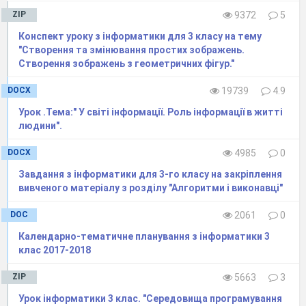
ZIP
9372
5
Конспект уроку з інформатики для 3 класу на тему
"Створення та змінювання простих зображень.
Створення зображень з геометричних фігур."
DOCX
19739
4.9
Урок .Тема:" У світі інформації. Роль інформації в житті
людини".
DOCX
4985
0
Завдання з інформатики для 3-го класу на закріплення
вивченого матеріалу з розділу "Алгоритми і виконавці"
DOC
2061
0
Календарно-тематичне планування з інформатики 3
клас 2017-2018
ZIP
5663
3
Урок інформатики 3 клас. "Середовища програмування