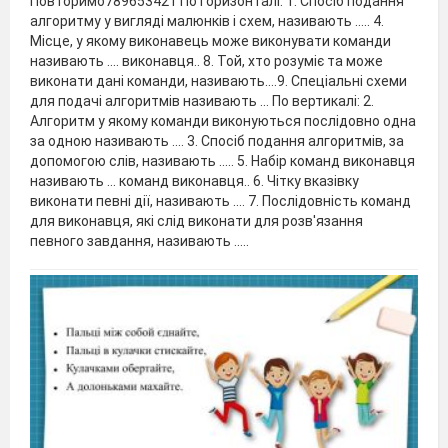
Повторимо789653421 По горизонталі: 1. Спосіб подання
алгоритму у вигляді малюнків і схем, називають ..... 4.
Місце, у якому виконавець може виконувати команди
називають .... виконавця.. 8. Той, хто розуміє та може
виконати дані команди, називають....9. Спеціальні схеми
для подачі алгоритмів називають ... По вертикалі: 2.
Алгоритм у якому команди виконуються послідовно одна
за одною називають .... 3. Спосіб подання алгоритмів, за
допомогою слів, називають ..... 5. Набір команд виконавця
називають ... команд виконавця.. 6. Чітку вказівку
виконати певні дії, називають .... 7. Послідовність команд
для виконавця, які слід виконати для розв'язання
певного завдання, називають .....