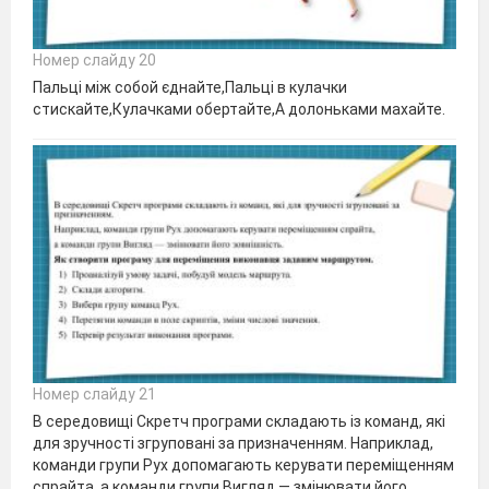
Номер слайду 20
Пальці між собой єднайте,Пальці в кулачки
стискайте,Кулачками обертайте,А долоньками махайте.
Номер слайду 21
В середовищі Скретч програми складають із команд, які
для зручності згруповані за призначенням. Наприклад,
команди групи Рух допомагають керувати переміщенням
спрайта, а команди групи Вигляд — змінювати його