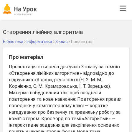
Tog
navi
Створення лінійних алгоритмів
Бібліотека
Інформатика
3 клас
Презентації
Про матеріал
Презентація створена для учнів 3 класу за темою
«Створення лінійних алгоритмів» відповідно до
підручника «Я досліджую світ» (Ч. 2, М. М.
Корнієнко, С. М. Крамаровська, І. Т. Зарецька).
Матеріал побудований так, щоб поєднати
повторення та нове навчання: Повторення правил
поведінки у комп’ютерному класі — коротке
нагадування про безпечну та правильну роботу за
комп’ютером. Кросворд по темі «Алгоритми» —
інтерактивне завдання для закріплення основних
понять у цікавій ігровій формі. Нова тема