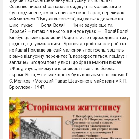
уручив Тарасові Шевченку відпускну. У спогадах І.
Сошенко писав: «Раз навесні сиджу я та малюю, вікно
було відчинене, аж ось плигає у вікно Тарас, перекидає
мій малюнок "Луку-євангеліста", кидається до мене на
шию і гукає: — Воля! Воля! — Чи не здурів оце ти,
Тарасе? — питаю я в нього, а він усе гукає: — Воля! Воля!
Він був цілком щасливий. Радість його переходила в тиху
радість, що усміхається... Брався до роботи, але робота
не йшла! Покладе він свій малюнок у портфель, звідтіль
візьме відпускну, перечитає її, перехреститься, поцілує і
заплаче». Згодом поет у листі до брата Микити писав:
«Живу, учусь, нікому не кланяюсь і нікого не боюсь,
окроме Бога, — велике щастя буть вольним чоловіком». Г.
С. Меліхов. «Молодий Тарас Шевченко в майстерні у К. П.
Брюллова». 1947.