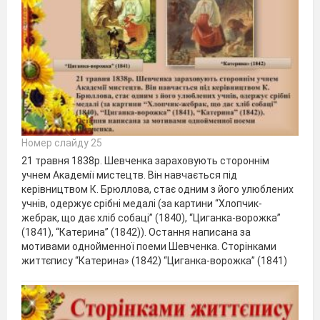
Номер слайду 25
21 травня 1838р. Шевченка зараховують стороннім
учнем Академії мистецтв. Він навчається під
керівництвом К. Брюллова, стає одним з його улюблених
учнів, одержує срібні медалі (за картини “Хлопчик-
жебрак, що дає хліб собаці” (1840), “Циганка-ворожка”
(1841), “Катерина” (1842)). Остання написана за
мотивами однойменної поеми Шевченка. Сторінками
життєпису “Катерина» (1842) “Циганка-ворожка” (1841)