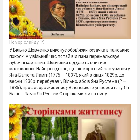
Номер слайду 19
У Вільно Шевченко виконує обов'язки козачка в панських
покоях. А у вільний час потай від пана перемальовує
лубочні картинки. Шевченка віддають вчитися
малюванню. Найвірогідніше, що він короткий час учився у
Яна-Батіста Лампі (1775 — 1837), який з кінця 1829р. до
весни 1830р. перебував у Вільно, або в Яна Рустема (? —
1835), професора живопису Віленського університету. Ян
Батіст Лампі Ян Рустем Сторінками життєпису