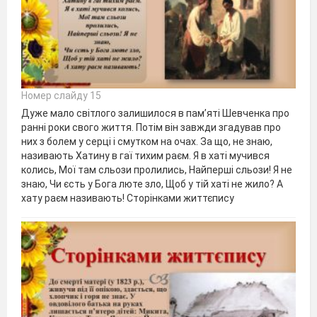
Номер слайду 15
Дуже мало світлого залишилося в пам’яті Шевченка про
ранні роки свого життя. Потім він завжди згадував про
них з болем у серці і смутком на очах. За що, не знаю,
називають Хатину в гаї тихим раєм. Я в хаті мучився
колись, Мої там сльози пролились, Найперші сльози! Я не
знаю, Чи єсть у Бога люте зло, Щоб у тій хаті не жило? А
хату раєм називають! Сторінками життєпису