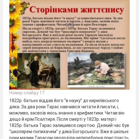
Номер слайду 17
1822р. батько віддав його “в науку” до кирилівського
дяка. За два роки Тарас навчився читати й писати, і,
можливо, засвоїв якісь знання з арифметики. Читав він
дещо й крім Псалтиря. Після смерті у 1823р. матері і
1825р. батька Тарас залишився сиротою. Деякий час був
“школярем-попихачем” у дяка Богорського. Вже в шкільні
роки малим Тарасом оволоділа непереборна пристрасть