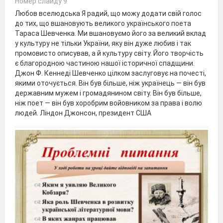
Номер слайду 9
Любов вселюдська Я радий, що можу додати свій голос
до тих, що вшановують великого українського поета
Тараса Шевченка. Ми вшановуємо його за великий вклад
у культуру не тільки України, яку він дуже любив і так
промовисто описував, а й культуру світу. Його творчість
є благородною частиною нашої історичної спадщини.
Джон Ф. Кеннеді Шевченко цілком заслуговує на почесті,
якими оточується. Він був більше, ніж українець — він був
державним мужем і громадянином світу. Він був більше,
ніж поет — він був хоробрим войовником за права і волю
людей. Ліндон Джонсон, президент США