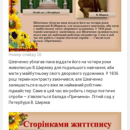
Номер слайду 20
Шевченко ублагав пана віддати його на чотири роки
живописцю В.Ширяєву для подальшого навчання, аби
мати у майбутньому свого дворового художника. У 1836
році термін контракту закінчився, але Шевченко
залишається в нього вже як найманий робітник-
підмайстер. Саме в цей час він робить і перші поетичні
спроби — з’являється балада «Причинна». Літній сад у
Петербурзі В. Ширяєв