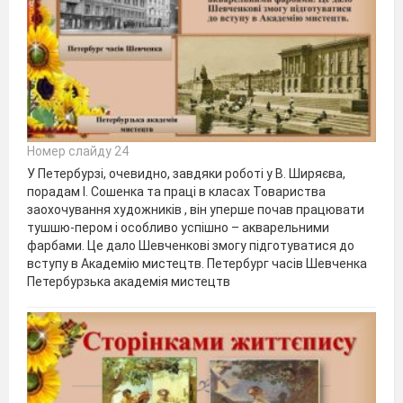
Номер слайду 24
У Петербурзі, очевидно, завдяки роботі у В. Ширяєва,
порадам І. Сошенка та праці в класах Товариства
заохочування художників , він уперше почав працювати
тушшю-пером і особливо успішно – акварельними
фарбами. Це дало Шевченкові змогу підготуватися до
вступу в Академію мистецтв. Петербург часів Шевченка
Петербурзька академія мистецтв