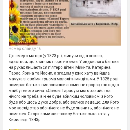
Номер слайду 16
До смерті матері (у 1823 р.), живучи під її опікою,
здається, що хлопчик і горя не знає. У овдовілого батька
на руках лишається п’ятеро дітей: Микита, Катерина,
Тарас, Ярина та Йосип, а згодом у їхню хату ввійшла
мачуха зі своїми трьома малолітніми дітьми. У 1825 році
помирає батько, висловивши знаменне пророцтво щодо
майбутнього сина: «Синові Тарасу із мого хазяйства
нічого не треба, він не буде абияким чоловіком: з його
буде або щось дуже добре, або велике ледащо; для його
моє наслідство або нічого не буде значить, або нічого не
поможе». Сторінками життєпису Батьківська хата у
Кирилівці. 1843р.