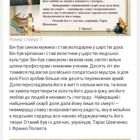
Номер слайду 7
Він був сином мужика і став володарем у царстві духа.
Він був кріпаком і став велетнем у царстві людської
культури. Він був самоуком і вказав нові, світлі і вільні
шляхи професорам і книжним ученим. Десять літ він
томився під вагою російської солдатської муштри, а для
волі Росії зробив більше ніж десять переможних армій.
Доля переслідувала його в житті скільки могла, та вона
не зуміла перетворити золота його душі в іржу, ані його
любові до людей в ненависть і погорду... Найкращий і
найцінніший скарб доля дала йому лише по смерті —
невмирущу славу і всерозквітаючу радість, яку в мільйоні
к людських сердець все наново збуджуватимуть його
твори. Отакий був і є для нас, українців, Тарас Шевченко.
І. Франко Посвята