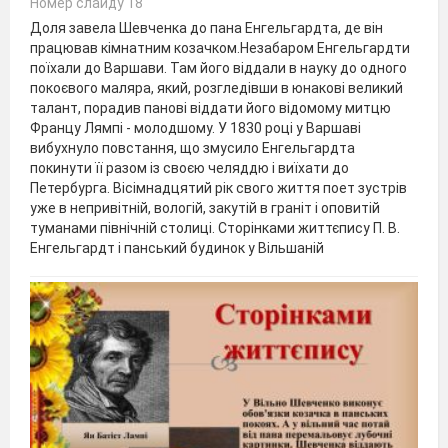
Номер слайду 18
Доля завела Шевченка до пана Енгельгардта, де він
працював кімнатним козачком.Незабаром Енгельгардти
поїхали до Варшави. Там його віддали в науку до одного
покоєвого маляра, який, розгледівши в юнакові великий
талант, порадив панові віддати його відомому митцю
Францу Лямпі - молодшому. У 1830 році у Варшаві
вибухнуло повстання, що змусило Енгельгардта
покинути її разом із своєю челяддю і виїхати до
Петербурга. Вісімнадцятий рік свого життя поет зустрів
уже в непривітній, вологій, закутій в граніт і оповитій
туманами північній столиці. Сторінками життєпису П. В.
Енгельгардт і панський будинок у Вільшаній