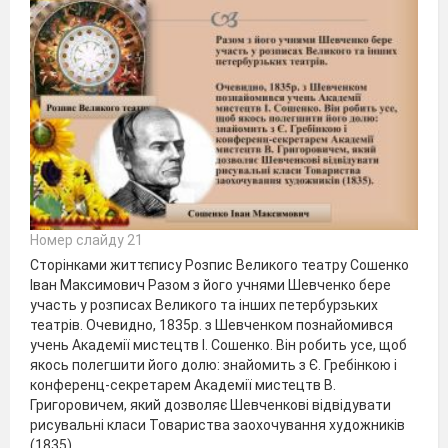
Номер слайду 21
Сторінками життєпису Розпис Великого театру Сошенко
Іван Максимович Разом з його учнями Шевченко бере
участь у розписах Великого та інших петербурзьких
театрів. Очевидно, 1835р. з Шевченком познайомився
учень Академії мистецтв І. Сошенко. Він робить усе, щоб
якось полегшити його долю: знайомить з Є. Гребінкою і
конференц-секретарем Академії мистецтв В.
Григоровичем, який дозволяє Шевченкові відвідувати
рисувальні класи Товариства заохочування художників
(1835).