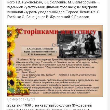
його з В. Жуковським, К. Брюлловим, М. Вієльгорським —
відомими культурними діячами того часу, які відіграли
визначальну роль у подальшій долі Тараса Шевченка. Є.
Гребінка О . Венеціанов В. Жуковський К. Брюллов
Номер слайду 23
25 квітня 1838 р. на квартирі Брюллова Жуковський