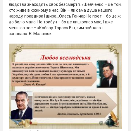
людства знаходять своє безсмертя. «Шевченко – це той,
хто живе в кожному з нас. Він – як сама душа нашого
народу, правдива і щира…Олесь Гончар Не поет – бо це ж
до болю мало, Не трибун – бо це лиш рупор мас, І вже
менш за все – «Кобзар Тарас» Він, ким зайняло і
запалало. Є. Маланюк