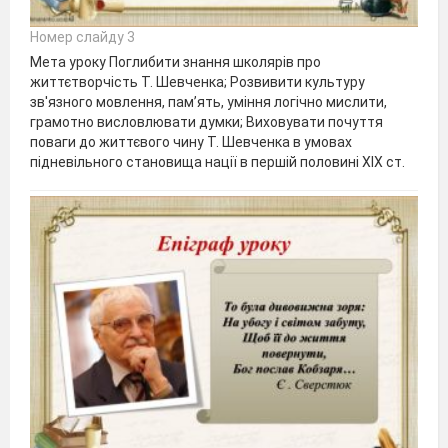
Номер слайду 3
Мета уроку Поглибити знання школярів про
життєтворчість Т. Шевченка; Розвивити культуру
зв'язного мовлення, пам’ять, уміння логічно мислити,
грамотно висловлювати думки; Виховувати почуття
поваги до життєвого чину Т. Шевченка в умовах
підневільного становища нації в першій половині ХІХ ст.