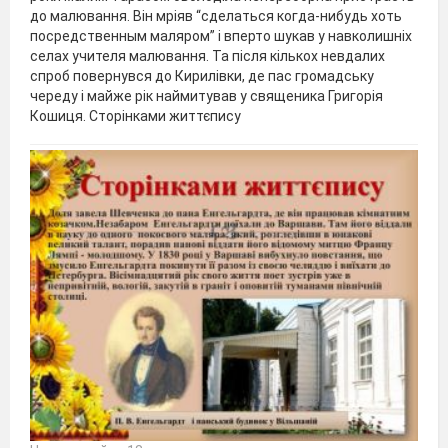
до малювання. Він мріяв “сделаться когда-нибудь хоть
посредственным маляром” і вперто шукав у навколишніх
селах учителя малювання. Та після кількох невдалих
спроб повернувся до Кирилівки, де пас громадську
череду і майже рік наймитував у священика Григорія
Кошиця. Сторінками життєпису