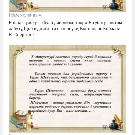
Номер слайду 4
Епіграф уроку То була дивовижна зоря: На убогу і світом
забуту, Щоб її до життя повернути, Бог послав Кобзаря…
Є . Сверстюк