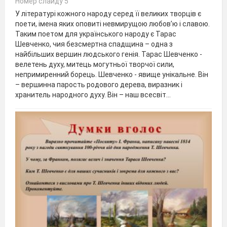
Номер слайду 5
У літературі кожного народу серед її великих творців є
поети, імена яких оповиті невмирущою любов’ю і славою.
Таким поетом для українського народу є Тарас
Шевченко, чия безсмертна спадщина – одна з
найбільших вершин людського генія. Тарас Шевченко -
велетень духу, митець могутньої творчої сили,
непримиренний борець. Шевченко - явище унікальне. Він
– вершинна парость родового дерева, виразник і
хранитель народного духу. Він – наш всесвіт…