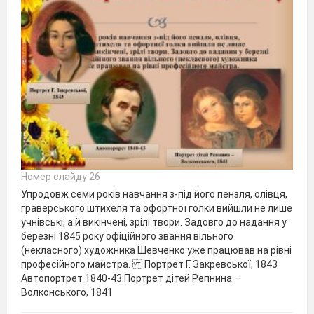
Номер слайду 26
Упродовж семи років навчання з-під його пензля, олівця,
граверського штихеля та офортної голки вийшли не лише
учнівські, а й викінчені, зрілі твори. Задовго до надання у
березні 1845 року офіційного звання вільного
(некласного) художника Шевченко уже працював на рівні
професійного майстра. Портрет Г. Закревської, 1843
Автопортрет 1840-43 Портрет дітей Репнина –
Волконського, 1841