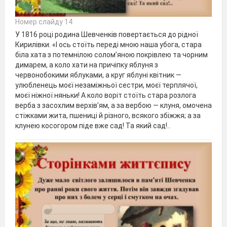
Номер слайду 14
У 1816 році родина Шевченків повертається до рідної
Кирилівки. «І ось стоїть переді мною наша убога, стара
біла хата з потемнілою солом’яною покрівлею та чорним
димарем, а коло хати на причіпку яблуня з
червонобокими яблуками, а круг яблуні квітник —
улюбленець моєї незаміжньої сестри, моєї терплячої,
моєї ніжної няньки! А коло воріт стоїть стара розлога
верба з засохлим верхів’ям, а за вербою — клуня, омочена
стіжками жита, пшениці й різного, всякого збіжжя; а за
клунею косогором піде вже сад! Та який сад!..