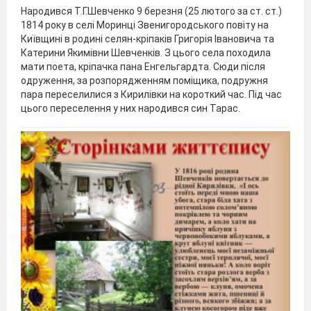
Народився Т.Г.Шевченко 9 березня (25 лютого за ст. ст.)
1814 року в селі Моринці Звенигородського повіту на
Київщині в родині селян-кріпаків Григорія Івановича та
Катерини Якимівни Шевченків. З цього села походила
мати поета, кріпачка пана Енгельгардта. Сюди після
одруження, за розпорядженням поміщика, подружня
пара переселилися з Кирилівки на короткий час. Під час
цього переселення у них народився син Тарас.