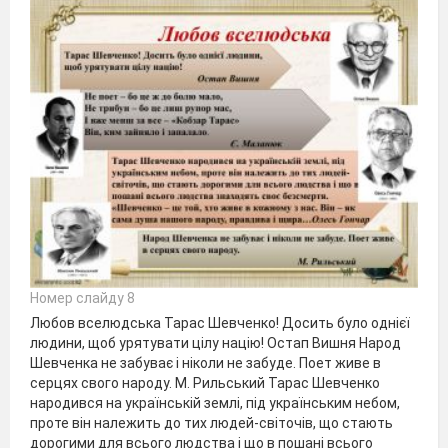
Номер слайду 8
Любов вселюдська Тарас Шевченко! Досить було однієї
людини, щоб урятувати цілу націю! Остап Вишня Народ
Шевченка не забуває і ніколи не забуде. Поет живе в
серцях свого народу. М. Рильський Тарас Шевченко
народився на українській землі, під українським небом,
проте він належить до тих людей-світочів, що стають
дорогими для всього людства і що в пошані всього