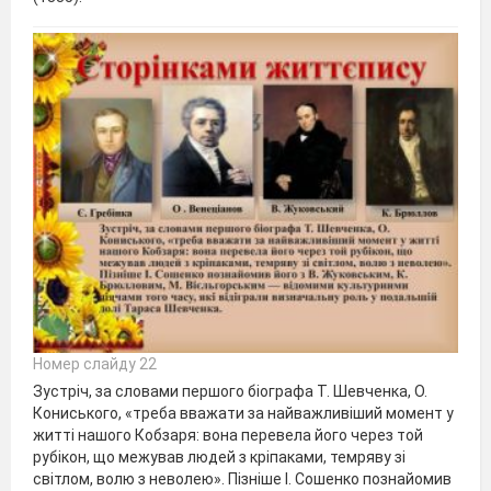
Номер слайду 22
Зустріч, за словами першого біографа Т. Шевченка, О.
Кониського, «треба вважати за найважливіший момент у
житті нашого Кобзаря: вона перевела його через той
рубікон, що межував людей з кріпаками, темряву зі
світлом, волю з неволею». Пізніше І. Сошенко познайомив