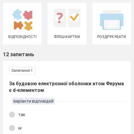
ВІДПОВІДНОСТІ
ФЛЕШ-КАРТКИ
РОЗДРУКУВАТИ
12 запитань
Запитання 1
За будовою електронної оболонки атом Ферума
є d-елементом
варіанти відповідей
так
ні