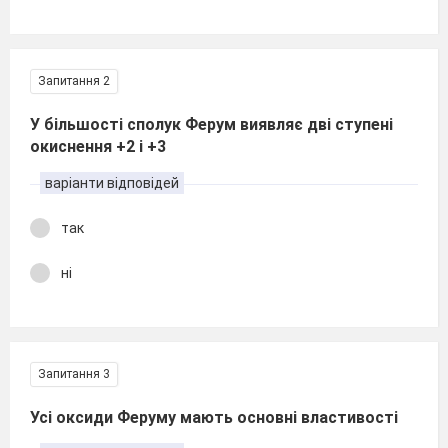
Запитання 2
У більшості сполук Ферум виявляє дві ступені
окиснення +2 і +3
варіанти відповідей
так
ні
Запитання 3
Усі оксиди Феруму мають основні властивості