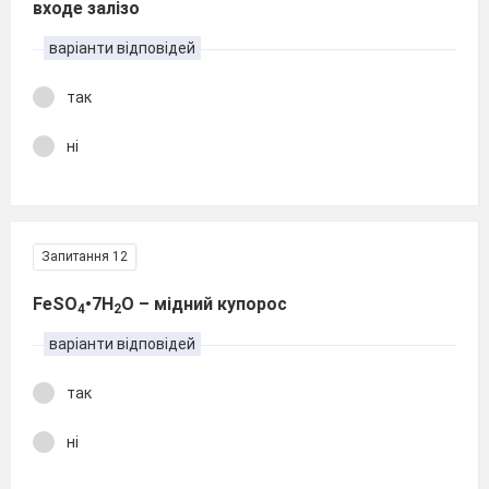
входе залізо
варіанти відповідей
так
ні
Запитання 12
FeSО
•7H
О – мідний купорос
4
2
варіанти відповідей
так
ні