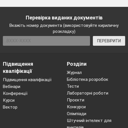
Перевірка виданих документів
Вкажіть номер документа (використовуйте кириличну
розкладку)
ПЕРЕВІРИТИ
Підвищення
Розділи
кваліфікації
Журнал
Бібліотека розробок
Підвищення кваліфікації
Тести
Вебінари
Лабораторні роботи
Конференції
Проєкти
Курси
Конкурси
Вектор
Олімпіади
Штучний інтелект для
вчителів