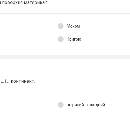
 поверхня материка?
Мохом
Кригою
. і ... континент.
вітряний і холодний