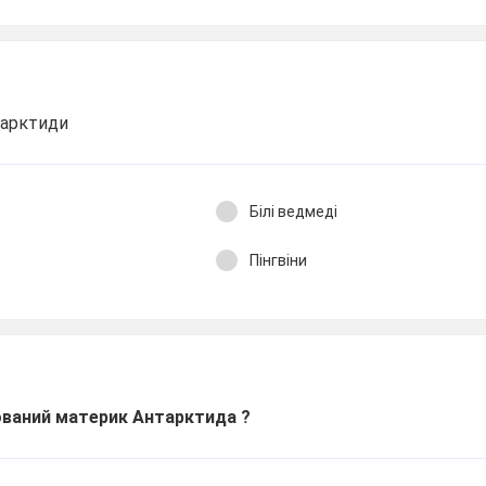
тарктиди
Білі ведмеді
Пінгвіни
шований материк Антарктида ?