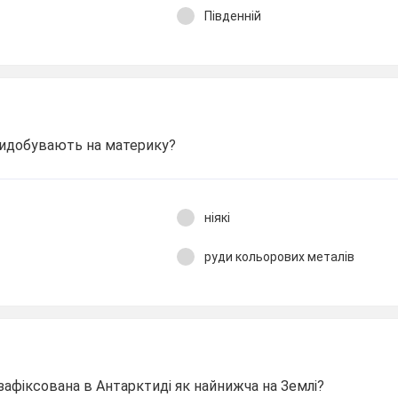
Південній
 видобувають на материку?
ніякі
руди кольорових металів
зафіксована в Антарктиді як найнижча на Землі?