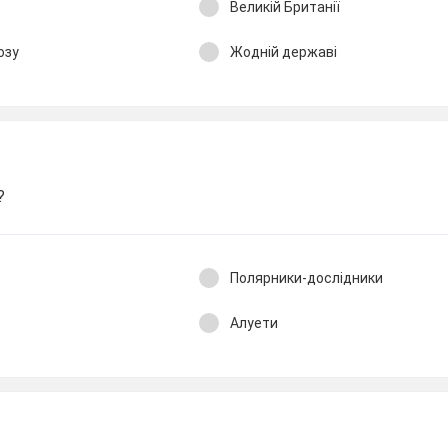
Великій Британії
юзу
Жодній державі
?
Полярники-дослідники
Алуети