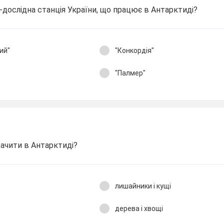
-дослідна станція України, що працює в Антарктиді?
ий"
"Конкордія"
"Палмер"
ачити в Антарктиді?
лишайники і кущі
дерева і хвощі