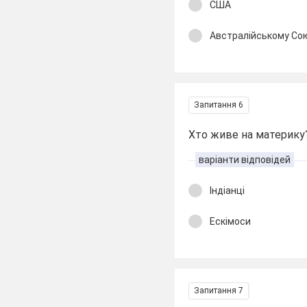
США
Австралійському Со
Запитання 6
Хто живе на материку
варіанти відповідей
Індіанці
Ескімоси
Запитання 7