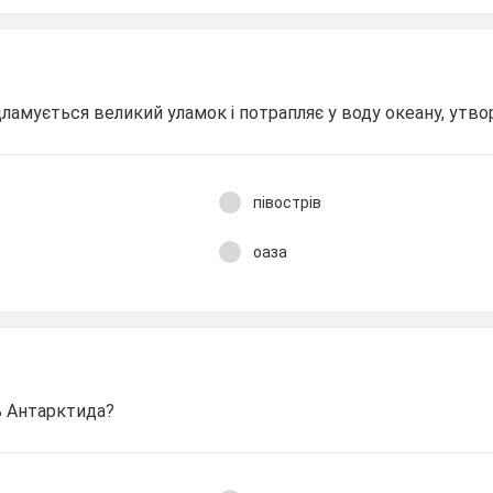
дламується великий уламок і потрапляє у воду океану, утво
півострів
оаза
ь Антарктида?