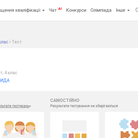
AI
щення кваліфікації
Чат
Конкурси
Олімпіада
Інше
клас
Тест
т, 4 клас
ТИДА
САМОСТІЙНО
льтати тестувань
»
Результати тестування не зберігаються