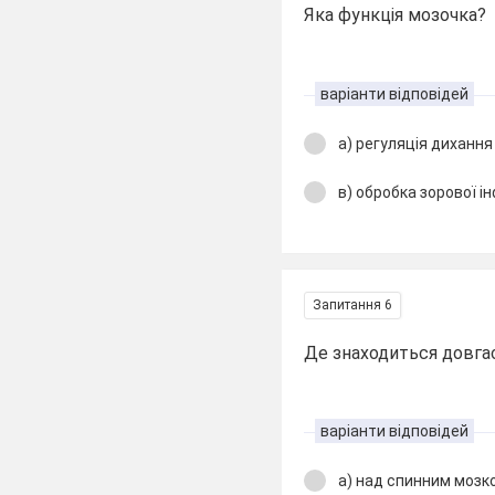
Яка функція мозочка?
варіанти відповідей
а) регуляція дихання
в) обробка зорової і
Запитання 6
Де знаходиться довга
варіанти відповідей
а) над спинним мозк