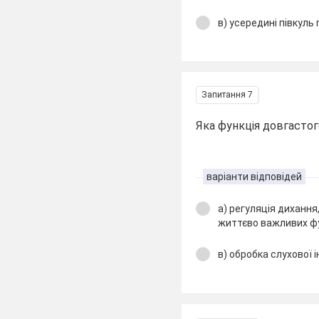
в) усередині півкуль
Запитання 7
Яка функція довгасто
варіанти відповідей
а) регуляція дихання
життєво важливих фу
в) обробка слухової 