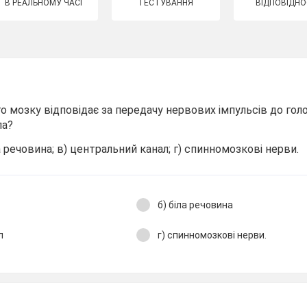
В РЕАЛЬНОМУ ЧАСІ
ТЕСТУВАННЯ
ВІДПОВІДНО
о мозку відповідає за передачу нервових імпульсів до гол
ла?
іла речовина; в) центральний канал; г) спинномозкові нерви.
б) біла речовина
л
г) спинномозкові нерви.