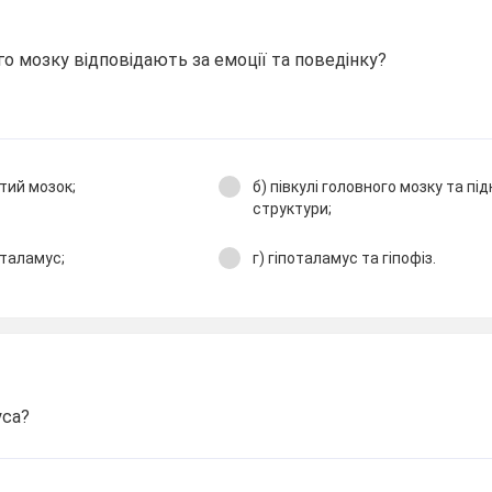
го мозку відповідають за емоції та поведінку?
тий мозок;
б) півкулі головного мозку та під
структури;
 таламус;
г) гіпоталамус та гіпофіз.
уса?