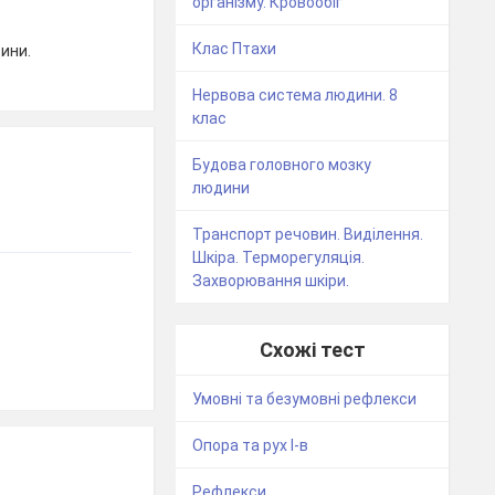
організму. Кровообіг
Клас Птахи
ини.
Нервова система людини. 8
клас
Будова головного мозку
людини
Транспорт речовин. Виділення.
Шкіра. Терморегуляція.
Захворювання шкіри.
Схожі тест
Умовні та безумовні рефлекси
Опора та рух І-в
Рефлекси