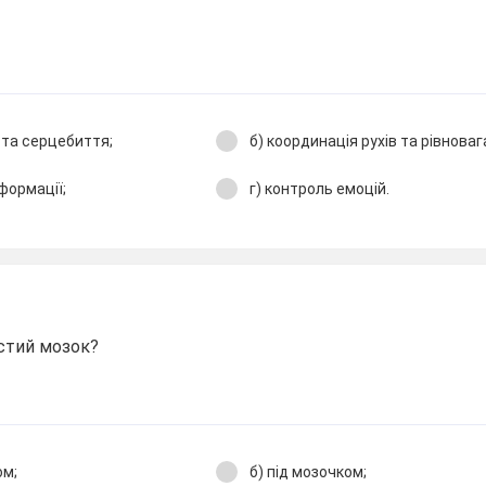
 та серцебиття;
б) координація рухів та рівноваг
нформації;
г) контроль емоцій.
стий мозок?
ом;
б) під мозочком;