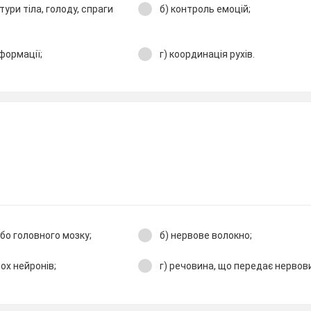
тури тіла, голоду, спраги
б) контроль емоцій;
нформації;
г) координація рухів.
або головного мозку;
б) нервове волокно;
вох нейронів;
г) речовина, що передає нервови