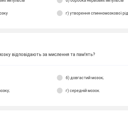
вих імпульсів
б) обробка нервових імпульсів
озку
г) утворення спинномозкової рід
 мозку відповідають за мислення та пам'ять?
б) довгастий мозок;
мозку;
г) середній мозок.