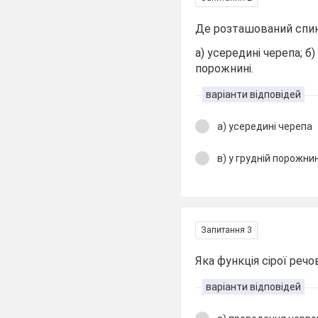
Де розташований спи
а) усередині черепа; б)
порожнині.
варіанти відповідей
а) усередині черепа
в) у грудній порожнин
Запитання 3
Яка функція сірої реч
варіанти відповідей