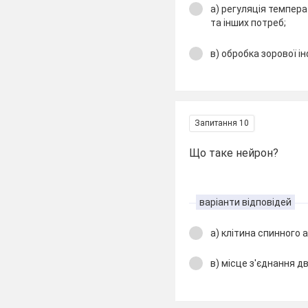
а) регуляція темпера
та інших потреб;
в) обробка зорової і
Запитання 10
Що таке нейрон?
варіанти відповідей
а) клітина спинного 
в) місце з'єднання д