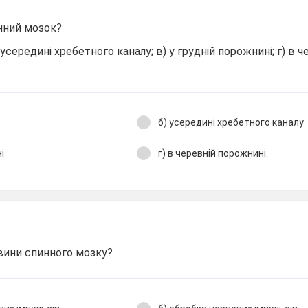
нний мозок?
 усередині хребетного каналу; в) у грудній порожнині; г) в ч
б) усередині хребетного каналу
і
г) в черевній порожнині.
овини спинного мозку?