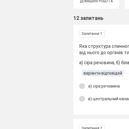
ДОМАШНЯ РОБОТА
12 запитань
Запитання 1
Яка структура спинног
від нього до органів ті
а) сіра речовина; б) б
варіанти відповідей
а) сіра речовина
в) центральний кана
Запитання 2