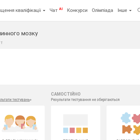
AI
щення кваліфікації
Чат
Конкурси
Олімпіада
Інше
пинного мозку
ст
САМОСТІЙНО
льтати тестувань
»
Результати тестування не зберігаються