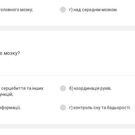
 головного мозку;
г) над середнім мозком.
го мозку?
, серцебиття та інших
б) координація рухів;
нкцій;
інформації;
г) контроль сну та бадьорості.