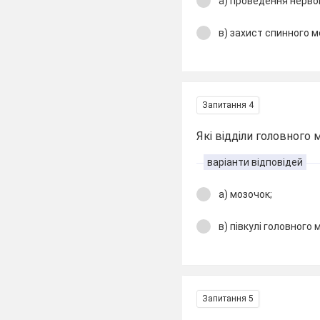
а) проведення нерво
в) захист спинного м
Запитання 4
Які відділи головного
варіанти відповідей
а) мозочок;
в) півкулі головного 
Запитання 5