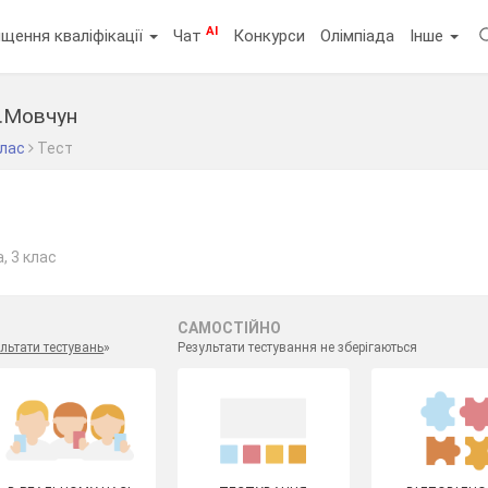
AI
щення кваліфікації
Чат
Конкурси
Олімпіада
Інше
Л.Мовчун
клас
Тест
, 3 клас
САМОСТІЙНО
льтати тестувань
»
Результати тестування не зберігаються