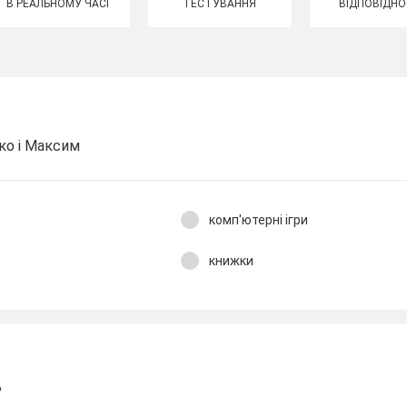
В РЕАЛЬНОМУ ЧАСІ
ТЕСТУВАННЯ
ВІДПОВІДНО
ко і Максим
комп'ютерні iгри
книжки
?