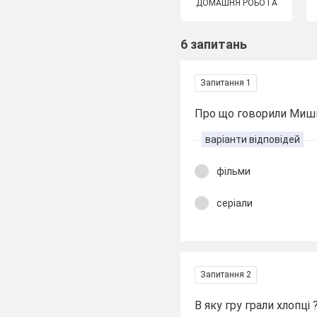
ДОМАШНЯ РОБОТА
6 запитань
Запитання 1
Про що говорили Миш
варіанти відповідей
фільми
серіали
Запитання 2
В яку гру грали хлопці 