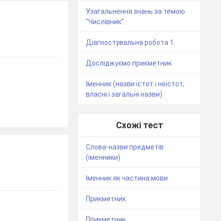
Узагальнення знань за темою
"Числівник"
Діагностувальна робота 1
Досліджуємо прикметник
Іменник (назви істот і неістот,
власні і загальні назви)
Схожі тест
Слова-назви предметів
(іменники)
Іменник як частина мови
Прикметник
Прикметник