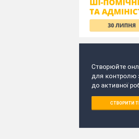
Створюйте онл
для контролю з
до активної ро
СТВОРИТИ Т