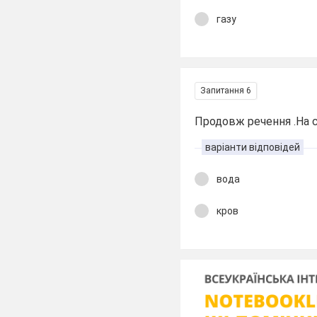
газу
Запитання 6
Продовж речення .На ст
варіанти відповідей
вода
кров