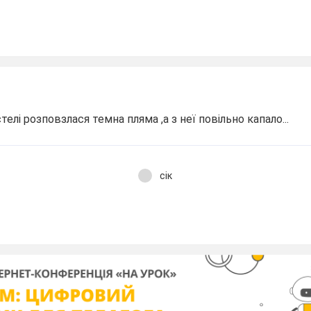
елі розповзлася темна пляма ,а з неї повільно капало...
сік