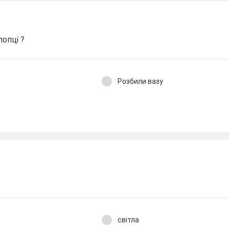
лопці ?
Розбили вазу
світла