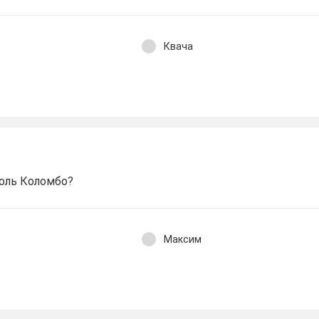
Квача
 роль Коломбо?
Максим