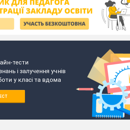
айн-тести
нань і залучення учнів
боти у класі та вдома
ЕСТ