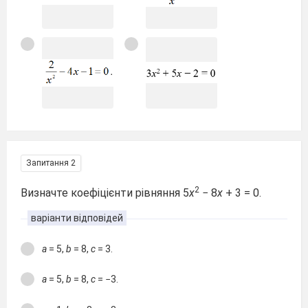
Запитання 2
2
Визначте коефіцієнти рівняння
5
x
− 8
x
+ 3
= 0.
варіанти відповідей
a
= 5,
b
= 8,
с
= 3.
a
= 5,
b
= 8,
с
= −3.