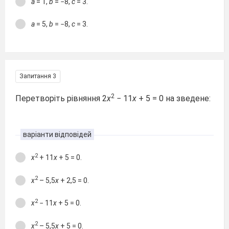
a
= 1,
b
= −8,
с
= 3.
a
= 5,
b
= −8,
с
= 3.
Запитання 3
2
Перетворіть рівняння 2
х
− 11
х
+ 5 = 0 на зведене:
варіанти відповідей
2
х
+ 11
х
+ 5 = 0.
2
х
– 5,5
х
+ 2,5 = 0.
2
х
− 11
х
+ 5 = 0.
2
х
– 5,5
х
+ 5 = 0.