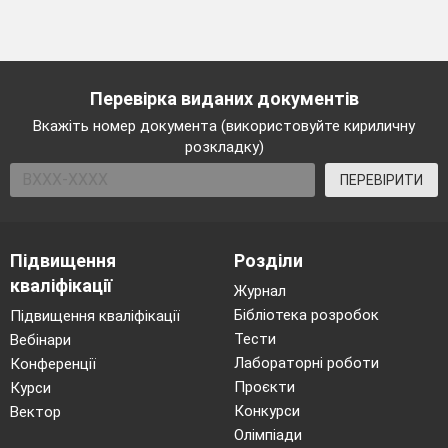
Перевірка виданих документів
Вкажіть номер документа (використовуйте кириличну
розкладку)
ПЕРЕВІРИТИ
Підвищення
Розділи
кваліфікації
Журнал
Бібліотека розробок
Підвищення кваліфікації
Тести
Вебінари
Лабораторні роботи
Конференції
Проєкти
Курси
Конкурси
Вектор
Олімпіади