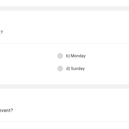
t?
b) Monday
d) Sunday
 event?