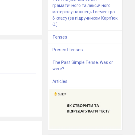
граматичного та лексичного
матеріалу на кінець I семестра
6 класу (за підручником Карп'юк
О.)
Tenses
Present tenses
The Past Simple Tense. Was or
were?
Articles