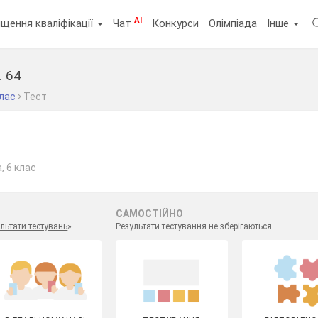
AI
щення кваліфікації
Чат
Конкурси
Олімпіада
Інше
. 64
клас
Тест
, 6 клас
САМОСТІЙНО
льтати тестувань
»
Результати тестування не зберігаються