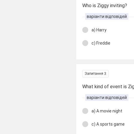
Who is Ziggy inviting?
варіанти відповідей
a) Harry
c) Freddie
Запитання 3
What kind of event is Zig
варіанти відповідей
a) A movie night
c) A sports game