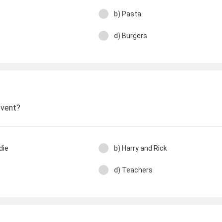
b) Pasta
d) Burgers
event?
die
b) Harry and Rick
d) Teachers