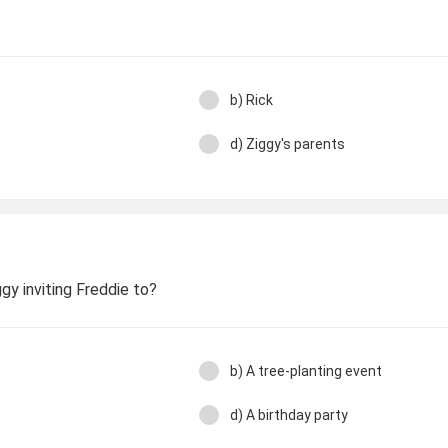
b) Rick
d) Ziggy's parents
gy inviting Freddie to?
b) A tree-planting event
d) A birthday party