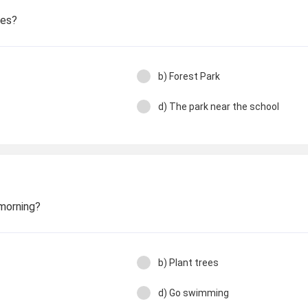
ees?
b) Forest Park
d) The park near the school
 morning?
b) Plant trees
d) Go swimming