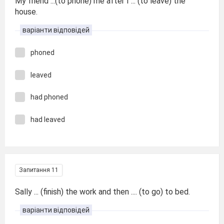
My friend ...(to phone) me after I ... (to leave) the
house.
варіанти відповідей
phoned
leaved
had phoned
had leaved
Запитання 11
Sally ... (finish) the work and then .... (to go) to bed.
варіанти відповідей