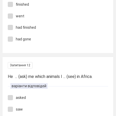
finished
went
had finished
had gone
Запитання 12
He ... (ask) me which animals I ... (see) in Africa.
варіанти відповідей
asked
saw