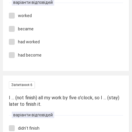
варіанти відповідей
worked
became
had worked
had become
Запитання 6
I ... (not finish) all my work by five o'clock, so I ... (stay)
later to finish it.
варіанти відповідей
didn't finish