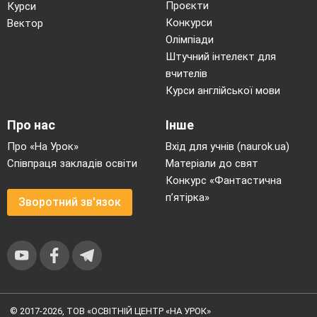
Проєкти
Курси
Конкурси
Вектор
Олімпіади
Штучний інтелект для
вчителів
Курси англійської мови
Про нас
Інше
Про «На Урок»
Вхід для учнів (naurok.ua)
Співпраця закладів освіти
Матеріали до свят
Конкурс «Фантастична
п’ятірка»
Зворотний зв'язок
© 2017-2026, ТОВ «ОСВІТНІЙ ЦЕНТР «НА УРОК»