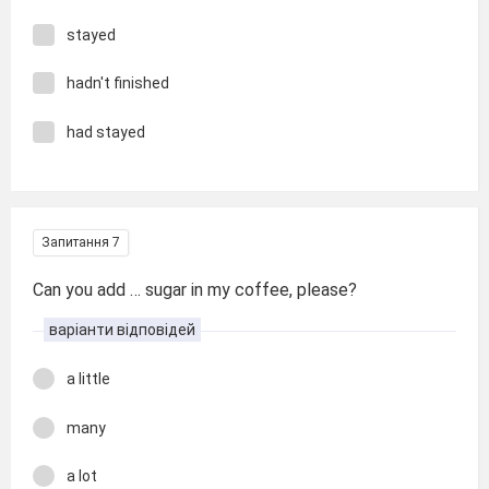
stayed
hadn't finished
had stayed
Запитання 7
Can you add … sugar in my coffee, please?
варіанти відповідей
a little
many
a lot