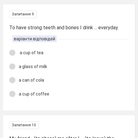
Запитання 9
To have strong teeth and bones I drink ... everyday.
варіанти відповідей
a cup of tea
a glass of milk
a can of cola
a cup of coffee
Запитання 10