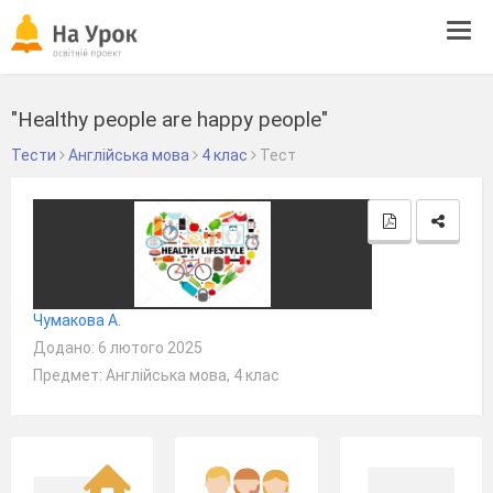
Tog
navi
"Healthy people are happy people"
Тести
Англійська мова
4 клас
Тест
Чумакова А.
Додано: 6 лютого 2025
Предмет: Англійська мова, 4 клас