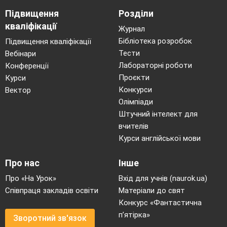
Підвищення
Розділи
кваліфікації
Журнал
Бібліотека розробок
Підвищення кваліфікації
Тести
Вебінари
Лабораторні роботи
Конференції
Проєкти
Курси
Конкурси
Вектор
Олімпіади
Штучний інтелект для
вчителів
Курси англійської мови
Про нас
Інше
Про «На Урок»
Вхід для учнів (naurok.ua)
Співпраця закладів освіти
Матеріали до свят
Конкурс «Фантастична
п’ятірка»
Зворотний зв'язок