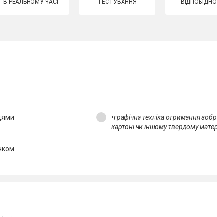
В РЕАЛЬНОМУ ЧАСІ
ТЕСТУВАННЯ
ВІДПОВІДНО
ицями
•
графічна техніка отримання зоб
картоні чи іншому твердому матер
ючком