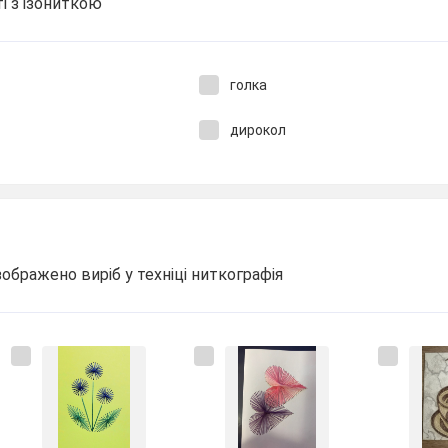
і з ізониткою
голка
дирокол
зображено виріб у техніці ниткографія