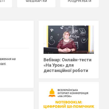
СТІ
ФЛЕШ-КАРТКИ
РОЗДРУКУВАТИ
раження на
Вебінар: Онлайн-тести
іалі.
«На Урок» для
дистанційної роботи