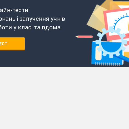
айн-тести
нань і залучення учнів
боти у класі та вдома
ЕСТ