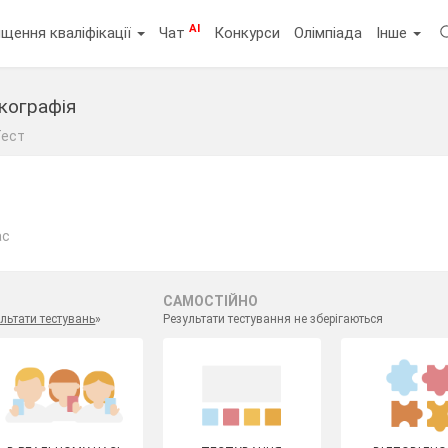
AI
щення кваліфікації
Чат
Конкурси
Олімпіада
Інше
ткографія
Тест
ас
САМОСТІЙНО
льтати тестувань
»
Результати тестування не зберігаються