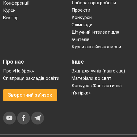
Лабораторні роботи
Конференції
Проєкти
Курси
Конкурси
Вектор
Олімпіади
Штучний інтелект для
вчителів
Курси англійської мови
Про нас
Інше
Про «На Урок»
Вхід для учнів (naurok.ua)
Співпраця закладів освіти
Матеріали до свят
Конкурс «Фантастична
п’ятірка»
Зворотний зв'язок