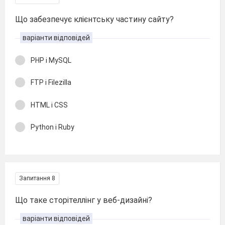
Що забезпечує клієнтську частину сайту?
варіанти відповідей
PHP і MySQL
FTP і Filezilla
HTML і CSS
Python і Ruby
Запитання 8
Що таке сторітеллінг у веб-дизайні?
варіанти відповідей