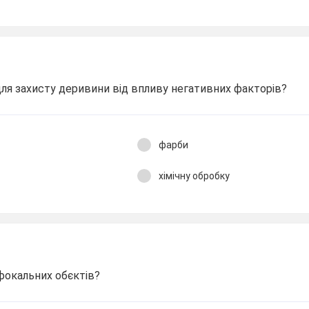
я захисту деривини від впливу негативних факторів?
фарби
хімічну обробку
фокальних обєктів?