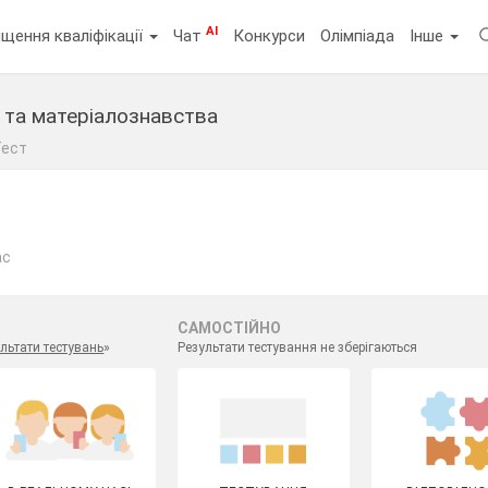
AI
щення кваліфікації
Чат
Конкурси
Олімпіада
Інше
 та матеріалознавства
Тест
ас
САМОСТІЙНО
льтати тестувань
»
Результати тестування не зберігаються