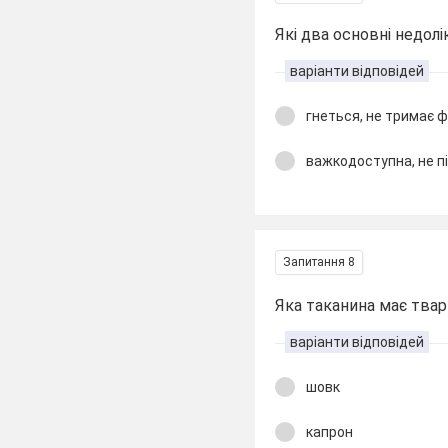
Які два основні недол
варіанти відповідей
гнеться, не тримає 
важкодоступна, не п
Запитання 8
Яка таканина має тва
варіанти відповідей
шовк
капрон