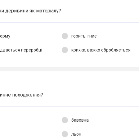
іки деривини як матеріалу?
форму
горить, гниє
іддається переробці
крихка, важко обробляється
ринне походження?
бавовна
льон