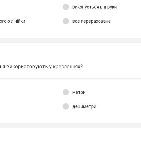
м
виконується від руки
огою лінійки
все перераховане
ння використовують у кресленнях?
метри
дециметри