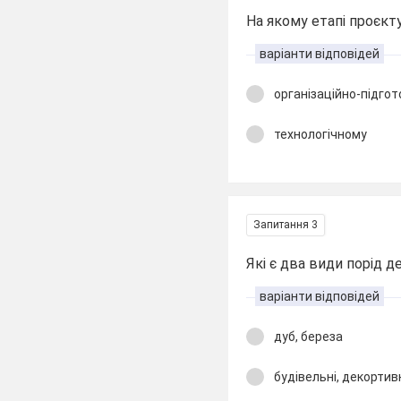
На якому етапі проєк
варіанти відповідей
організаційно-підго
технологічному
Запитання 3
Які є два види порід 
варіанти відповідей
дуб, береза
будівельні, декортив