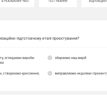
В РЕАЛЬНОМУ ЧАСІ
ТЕСТУВАННЯ
ВІДПОВІДНО
ізаційно-підготовчому етапі проєктування?
ту, оглядаємо вироби-
збираємо наш виріб
кіз
и, створюємо креслення,
виправляємо недоліки і презент