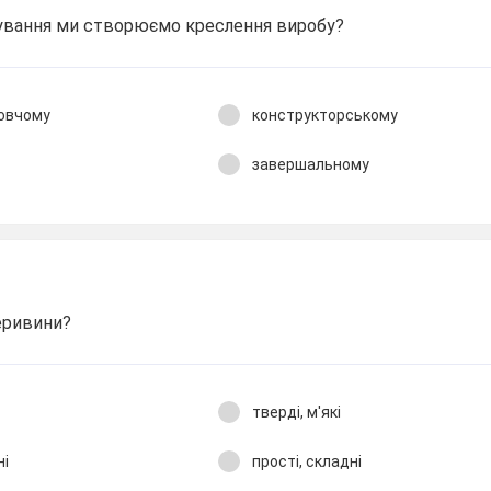
тування ми створюємо креслення виробу?
товчому
конструкторському
завершальному
деривини?
тверді, м'які
ні
прості, складні