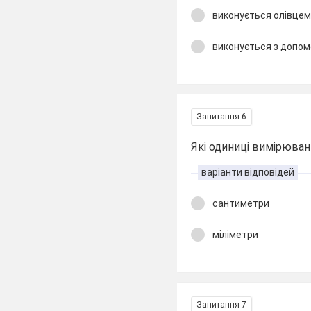
виконується олівце
виконується з допом
Запитання 6
Які одиниці вимірюва
варіанти відповідей
сантиметри
міліметри
Запитання 7