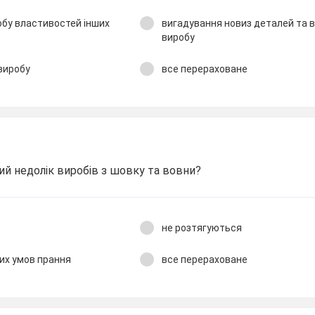
бу властивостей інших
вигадування новиз деталей та 
виробу
виробу
все перераховане
ий недолік виробів з шовку та вовни?
не розтягуються
их умов прання
все перераховане