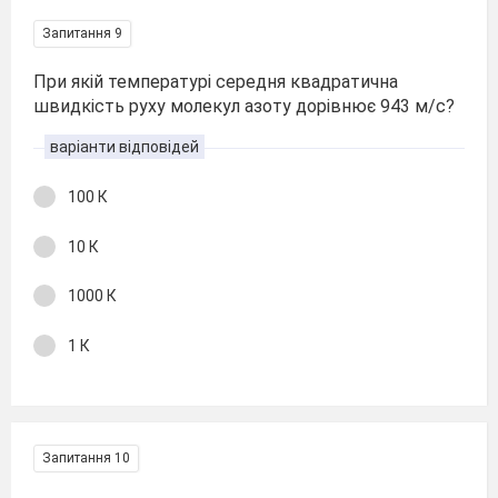
Запитання 9
При якій температурі середня квадратична
швидкість руху молекул азоту дорівнює 943 м/с?
варіанти відповідей
100 К
10 К
1000 К
1 К
Запитання 10