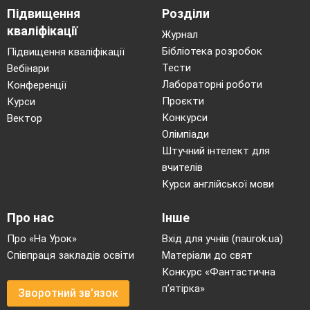
Підвищення
Розділи
кваліфікації
Журнал
Бібліотека розробок
Підвищення кваліфікації
Тести
Вебінари
Лабораторні роботи
Конференції
Проєкти
Курси
Конкурси
Вектор
Олімпіади
Штучний інтелект для
вчителів
Курси англійської мови
Про нас
Інше
Про «На Урок»
Вхід для учнів (naurok.ua)
Співпраця закладів освіти
Матеріали до свят
Конкурс «Фантастична
п’ятірка»
Зворотний зв'язок