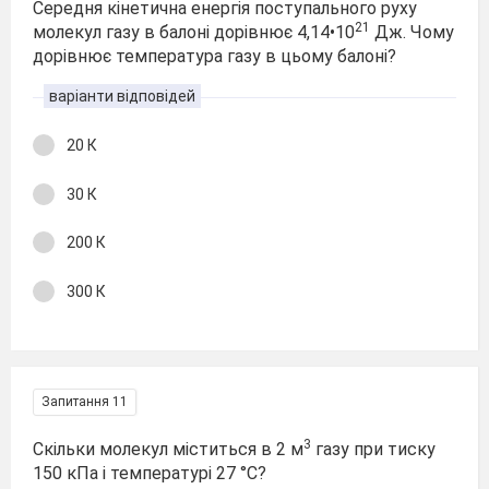
Середня кінетична енергія поступального руху
21
молекул газу в балоні дорівнює 4,14ꞏ10
Дж. Чому
дорівнює температура газу в цьому балоні?
варіанти відповідей
20 К
30 К
200 К
300 К
Запитання 11
3
Скільки молекул міститься в 2 м
газу при тиску
150 кПа і температурі 27 °С?