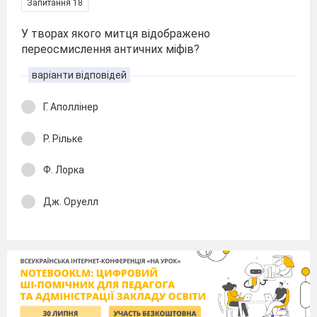
Запитання 18
У творах якого митця відображено
переосмислення античних міфів?
варіанти відповідей
Г. Аполлінер
Р. Рільке
Ф. Лорка
Дж. Оруелл