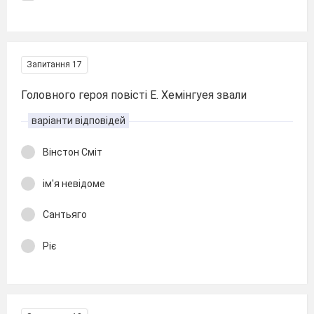
Запитання 17
Головного героя повісті Е. Хемінгуея звали
варіанти відповідей
Вінстон Сміт
ім'я невідоме
Сантьяго
Ріє