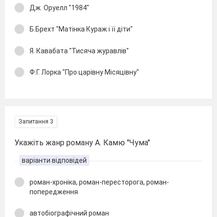
Дж. Оруелл "1984"
Б.Брехт "Матінка Кураж і її діти"
Я. Кавабата "Тисяча журавлів"
Ф.Г. Лорка "Про царівну Місяцівну"
Запитання 3
Укажіть жанр роману А. Камю "Чума"
варіанти відповідей
роман-хроніка, роман-пересторога, роман-
попередження
автобіографічний роман