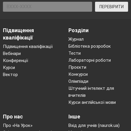
ПЕРЕВІРИТИ
Підвищення
Розділи
кваліфікації
Журнал
Бібліотека розробок
Підвищення кваліфікації
Тести
Вебінари
Лабораторні роботи
Конференції
Проєкти
Курси
Конкурси
Вектор
Олімпіади
Штучний інтелект для
вчителів
Курси англійської мови
Про нас
Інше
Про «На Урок»
Вхід для учнів (naurok.ua)