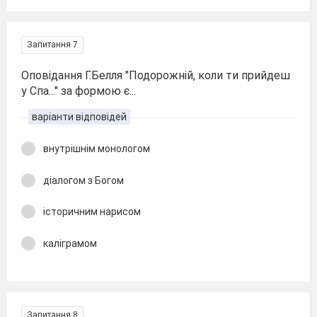
Запитання 7
Оповідання Г.Белля "Подорожній, коли ти прийдеш
у Спа..." за формою є...
варіанти відповідей
внутрішнім монологом
діалогом з Богом
історичним нарисом
каліграмом
Запитання 8