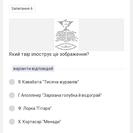
Запитання 6
Який твір ілюструє це зображення?
варіанти відповідей
Я. Кавабата "Тисяча журавлів"
Г. Аполлінер "Зарізана голубка й водограй"
Ф. Лорка "Гітара"
Х. Кортасар "Менади"