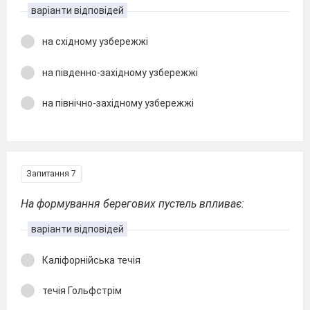
варіанти відповідей
на східному узбережжі
на південно-західному узбережжі
на північно-західному узбережжі
Запитання 7
На формування берегових пустель впливає:
варіанти відповідей
Каліфорнійська течія
течія Гольфстрім