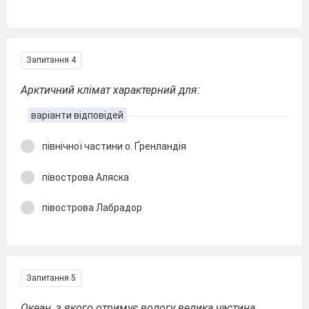
Запитання 4
Арктичний клімат характерний для:
варіанти відповідей
північної частини о. Ґренландія
півострова Аляска
півострова Лабрадор
Запитання 5
Океан, з якого отримує вологу велика частина