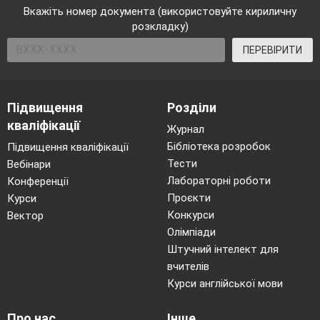
Вкажіть номер документа (використовуйте кириличну
розкладку)
ПЕРЕВІРИТИ
Підвищення
Розділи
кваліфікації
Журнал
Бібліотека розробок
Підвищення кваліфікації
Тести
Вебінари
Лабораторні роботи
Конференції
Проєкти
Курси
Конкурси
Вектор
Олімпіади
Штучний інтелект для
вчителів
Курси англійської мови
Про нас
Інше