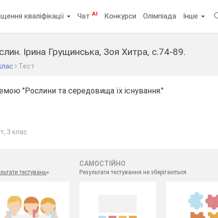
AI
щення кваліфікації
Чат
Конкурси
Олімпіада
Інше
слин. Ірина Грущинська, Зоя Хитра, с.74-89.
клас
Тест
емою "Рослини та середовища їх існування."
т, 3 клас
САМОСТІЙНО
льтати тестувань
»
Результати тестування не зберігаються