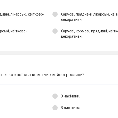
дивні, лікарські, квітково-
Харчові, прядивні, лікарські, кві
декоративні.
рські, квітково-
Харчові, кормові, прядивні, квітк
декоративні.
ття кожної квіткової чи хвойної рослини?
З насінини.
З листочка.