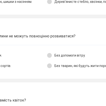
ок, шишки з насінням.
Дерев'янисте стебло, хвоїнки, пл
слини не можуть повноцінно розвиватися?
и.
Без допомоги вітру.
сортів.
Без тварин, які будуть жити пор
амість квіток?