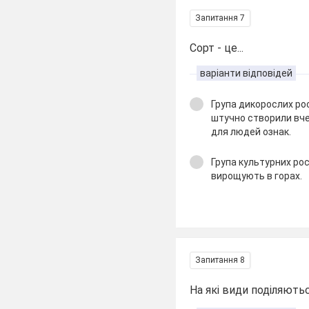
Запитання 7
Сорт - це...
варіанти відповідей
Група дикорослих рос
штучно створили вче
для людей ознак.
Група культурних рос
вирощують в горах.
Запитання 8
На які види поділяють