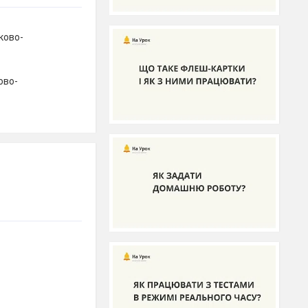
тково-
ово-