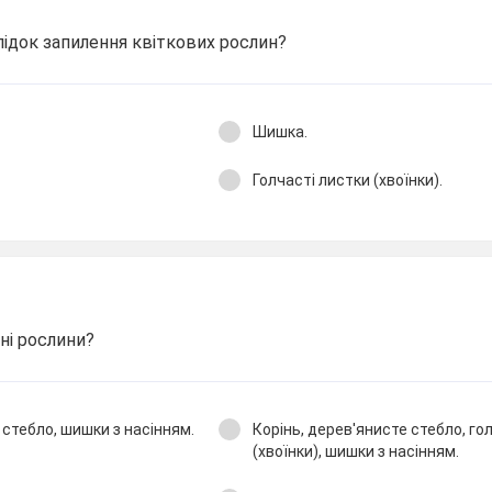
ідок запилення квіткових рослин?
Шишка.
Голчасті листки (хвоїнки).
ні рослини?
 стебло, шишки з насінням.
Корінь, дерев'янисте стебло, го
(хвоїнки), шишки з насінням.