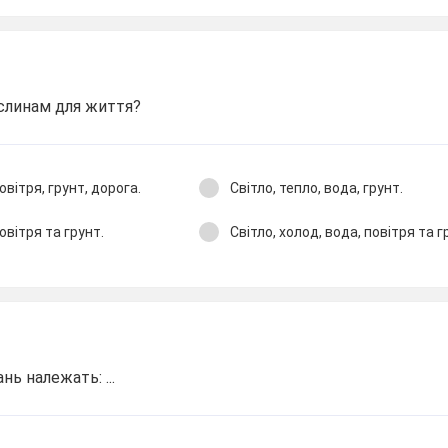
ослинам для життя?
овітря, грунт, дорога.
Світло, тепло, вода, грунт.
повітря та грунт.
Світло, холод, вода, повітря та г
ь належать: ...