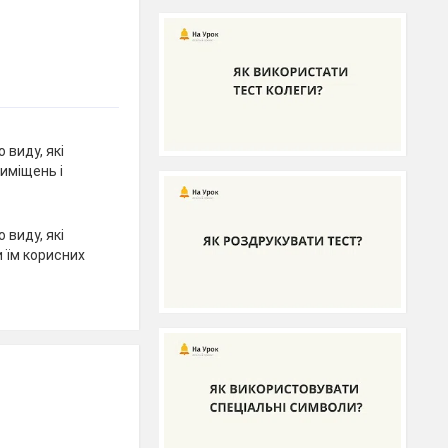
 виду, які
иміщень і
 виду, які
 їм корисних