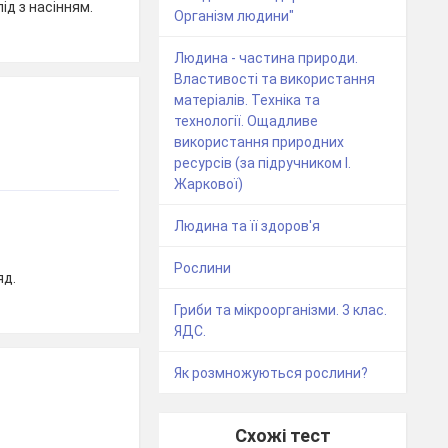
ід з насінням.
Організм людини"
Людина - частина природи.
Властивості та використання
матеріалів. Техніка та
технології. Ощадливе
використання природних
ресурсів (за підручником І.
Жаркової)
Людина та її здоров'я
Рослини
яд.
Гриби та мікроорганізми. 3 клас.
ЯДС.
Як розмножуються рослини?
Схожі тест