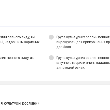
лин певного виду, які
Група культурних рослин певного
ні, надавши їм корисних
вирощують для прикрашання пр
довкілля.
лин певного виду, які
Група культурних рослин певного
штучно створили вчені, надавши
для людей ознак.
ся культурні рослини?