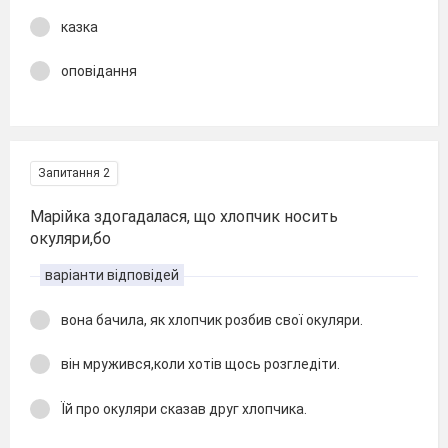
казка
оповідання
Запитання 2
Марійка здогадалася, що хлопчик носить
окуляри,бо
варіанти відповідей
вона бачила, як хлопчик розбив свої окуляри.
він мружився,коли хотів щось розгледіти.
Їй про окуляри сказав друг хлопчика.