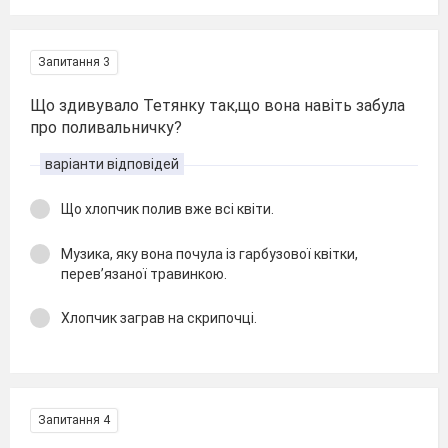
Запитання 3
Що здивувало Тетянку так,що вона навіть забула
про поливальничку?
варіанти відповідей
Що хлопчик полив вже всі квіти.
Музика, яку вона почула із гарбузової квітки,
перев’язаної травинкою.
Хлопчик заграв на скрипочці.
Запитання 4