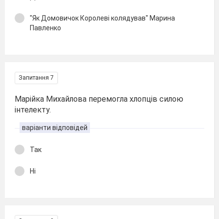
"Як Домовичок Королеві колядував" Марина
Павленко
Запитання 7
Марійка Михайлова перемогла хлопців силою
інтелекту.
варіанти відповідей
Так
Ні