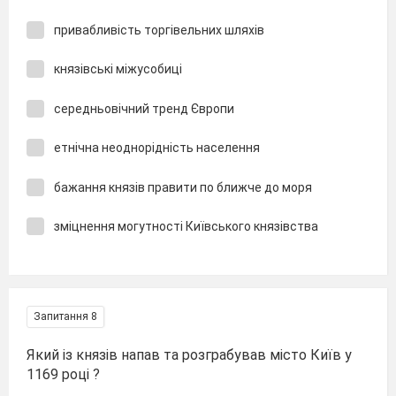
привабливість торгівельних шляхів
князівські міжусобиці
середньовічний тренд Європи
етнічна неоднорідність населення
бажання князів правити по ближче до моря
зміцнення могутності Київського князівства
Запитання 8
Який із князів напав та розграбував місто Київ у
1169 році ?