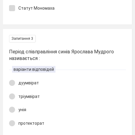
Статут Мономаха
Запитання 3
Період співправління синів Ярослава Мудрого
називається :
варіанти відповідей
дуумвірат
тріумвірат
унія
протекторат