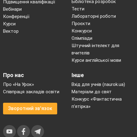
Бібліотека розробок
Підвищення кваліфікації
Тести
Вебінари
Лабораторні роботи
Конференції
Проєкти
Курси
Конкурси
Вектор
Олімпіади
Штучний інтелект для
вчителів
Курси англійської мови
Про нас
Інше
Про «На Урок»
Вхід для учнів (naurok.ua)
Співпраця закладів освіти
Матеріали до свят
Конкурс «Фантастична
п’ятірка»
Зворотний зв'язок