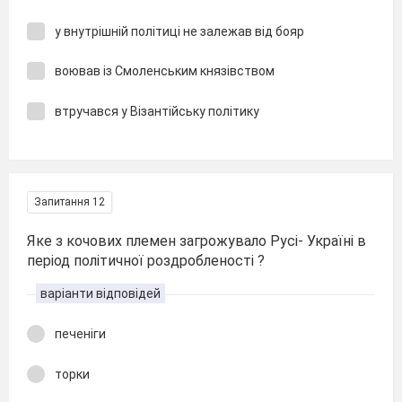
у внутрішній політиці не залежав від бояр
воював із Смоленським князівством
втручався у Візантійську політику
Запитання 12
Яке з кочових племен загрожувало Русі- Україні в
період політичної роздробленості ?
варіанти відповідей
печеніги
торки