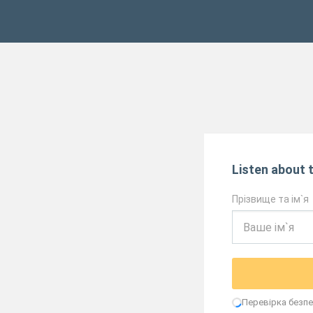
Listen about t
Прізвище та ім`я
Перевірка безпек