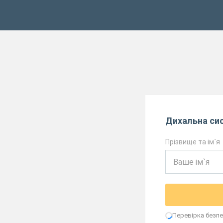
Дихальна си
Прізвище та ім`я
Перевірка безпек