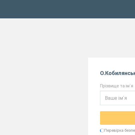
О.Кобилянськ
Прізвище та ім`я
Перевірка безпек