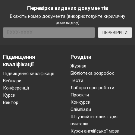
Перевірка виданих документів
Вкажіть номер документа (використовуйте кириличну
розкладку)
ПЕРЕВІРИТИ
Підвищення
Розділи
кваліфікації
Журнал
Бібліотека розробок
Підвищення кваліфікації
Тести
Вебінари
Лабораторні роботи
Конференції
Проєкти
Курси
Конкурси
Вектор
Олімпіади
Штучний інтелект для
вчителів
Курси англійської мови