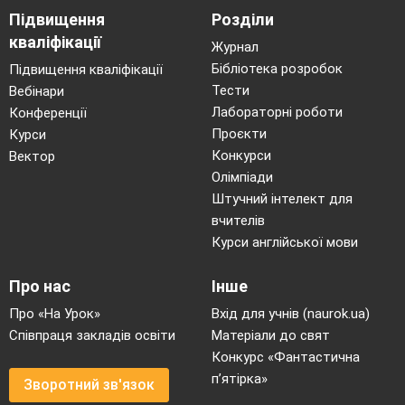
Підвищення
Розділи
кваліфікації
Журнал
Бібліотека розробок
Підвищення кваліфікації
Тести
Вебінари
Лабораторні роботи
Конференції
Проєкти
Курси
Конкурси
Вектор
Олімпіади
Штучний інтелект для
вчителів
Курси англійської мови
Про нас
Інше
Про «На Урок»
Вхід для учнів (naurok.ua)
Співпраця закладів освіти
Матеріали до свят
Конкурс «Фантастична
п’ятірка»
Зворотний зв'язок