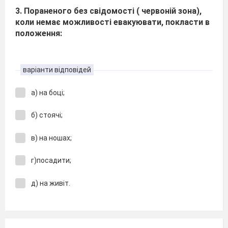
3. Пораненого без свідомості ( червоній зона),
коли немає можливості евакуювати, покласти в
положення:
варіанти відповідей
а) на боці;
б) стоячі;
в) на ношах;
г)посадити;
д) на живіт.