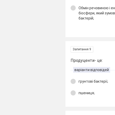
Обмін речовиною і е
біосфери, який зумо
бактерій;
Запитання 9
Продуценти- це:
варіанти відповідей
грунтові бактерії;
пшениця;