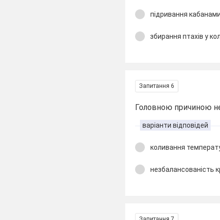
підривання кабанами
збирання птахів у кол
Запитання 6
Головною причиною не
варіанти відповідей
коливання температу
незбалансованість к
Запитання 7