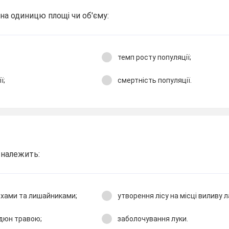
на одиницю площі чи об′єму:
темп росту популяції;
ї;
смертність популяції.
 належить:
охами та лишайниками;
утворення лісу на місці виливу л
 дюн травою;
заболочування луки.