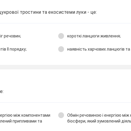
 цукрової тростини та екосистеми луки - це:
іг речовин;
короткі ланцюги живлення;
ів ІІ порядку;
наявність харчових ланцюгів та 
е:
нергією між компонентами
Обмін речовиною і енергією мі
влений припливами та
біосфери, який зумовлений діял