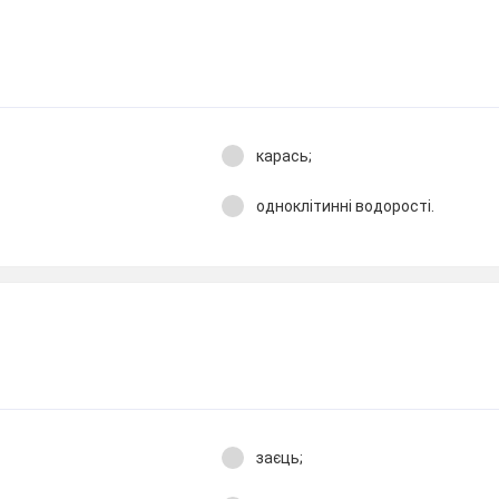
карась;
одноклітинні водорості.
заєць;