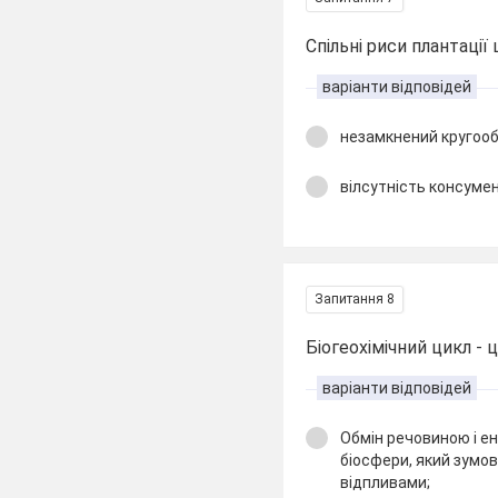
Спільні риси плантації
варіанти відповідей
незамкнений кругооб
вілсутність консумент
Запитання 8
Біогеохімічний цикл - ц
варіанти відповідей
Обмін речовиною і е
біосфери, який зумо
відпливами;