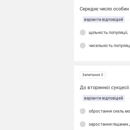
Середнє число особин 
варіанти відповідей
щільність популяції;
чисельність популяці
Запитання 3
До вторинної сукцесії
варіанти відповідей
обростання скель м
заростання піщаних