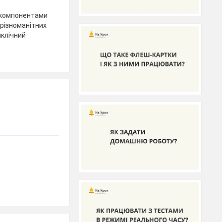
ж компонентами
 різноманітних
иклічний