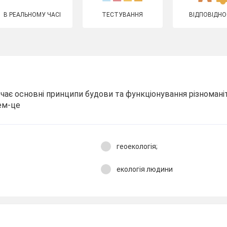
В РЕАЛЬНОМУ ЧАСІ
ТЕСТУВАННЯ
ВІДПОВІДНО
ивчає основні принципи будови та функціонування різномані
ем-це
геоекологія;
екологія людини