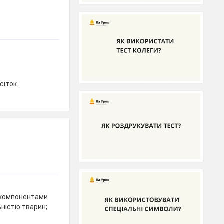
сіток.
ж компонентами
ьністю тварин;