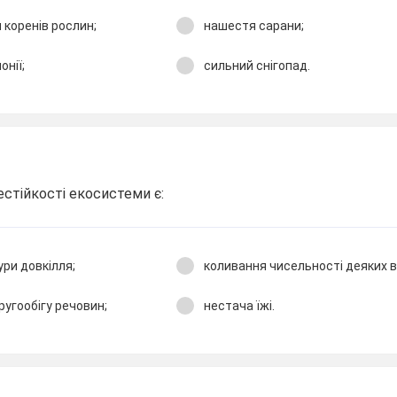
 коренів рослин;
нашестя сарани;
онії;
сильний снігопад.
стійкості екосистеми є:
ри довкілля;
коливання чисельності деяких в
ругообігу речовин;
нестача їжі.