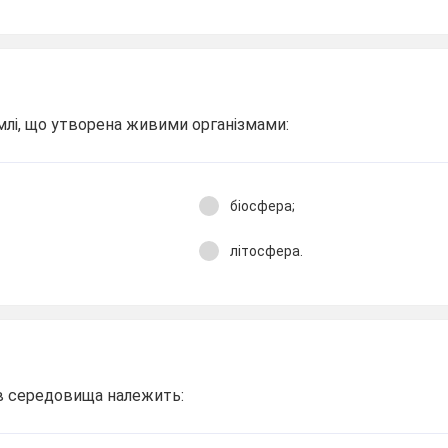
млі, що утворена живими організмами:
біосфера;
літосфера.
ів середовища належить: