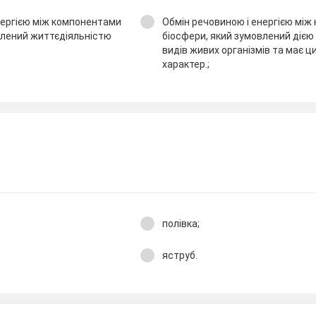
нергією між компонентами
Обмін речовиною і енергією мі
влений життєдіяльністю
біосфери, який зумовлений дією
видів живих організмів та має ц
характер.;
полівка;
яструб.